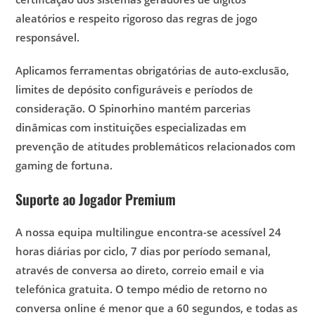
aleatórios e respeito rigoroso das regras de jogo
responsável.
Aplicamos ferramentas obrigatórias de auto-exclusão,
limites de depósito configuráveis e períodos de
consideração. O Spinorhino mantém parcerias
dinâmicas com instituições especializadas em
prevenção de atitudes problemáticos relacionados com
gaming de fortuna.
Suporte ao Jogador Premium
A nossa equipa multilingue encontra-se acessível 24
horas diárias por ciclo, 7 dias por período semanal,
através de conversa ao direto, correio email e via
telefónica gratuita. O tempo médio de retorno no
conversa online é menor que a 60 segundos, e todas as