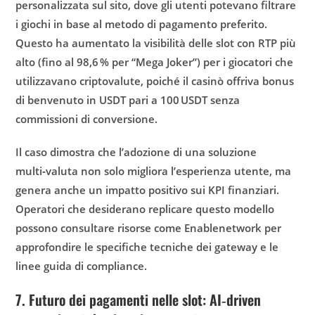
personalizzata sul sito, dove gli utenti potevano filtrare
i giochi in base al metodo di pagamento preferito.
Questo ha aumentato la visibilità delle slot con RTP più
alto (fino al 98,6 % per “Mega Joker”) per i giocatori che
utilizzavano criptovalute, poiché il casinò offriva bonus
di benvenuto in USDT pari a 100 USDT senza
commissioni di conversione.
Il caso dimostra che l’adozione di una soluzione
multi‑valuta non solo migliora l’esperienza utente, ma
genera anche un impatto positivo sui KPI finanziari.
Operatori che desiderano replicare questo modello
possono consultare risorse come Enablenetwork per
approfondire le specifiche tecniche dei gateway e le
linee guida di compliance.
7. Futuro dei pagamenti nelle slot: AI‑driven