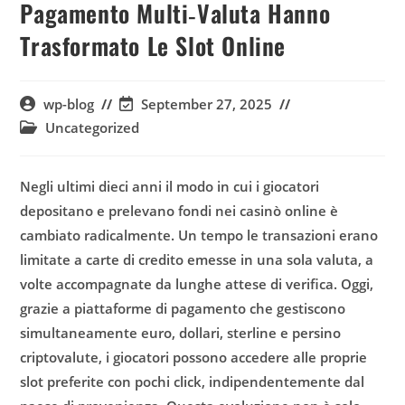
Pagamento Multi‑valuta Hanno
Trasformato Le Slot Online
wp-blog
September 27, 2025
Uncategorized
Negli ultimi dieci anni il modo in cui i giocatori
depositano e prelevano fondi nei casinò online è
cambiato radicalmente. Un tempo le transazioni erano
limitate a carte di credito emesse in una sola valuta, a
volte accompagnate da lunghe attese di verifica. Oggi,
grazie a piattaforme di pagamento che gestiscono
simultaneamente euro, dollari, sterline e persino
criptovalute, i giocatori possono accedere alle proprie
slot preferite con pochi click, indipendentemente dal