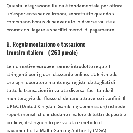
Questa integrazione fluida è fondamentale per offrire
un’esperienza senza frizioni, soprattutto quando si
combinano bonus di benvenuto in diverse valute e
promozioni legate a specifici metodi di pagamento.
5. Regolamentazione e tassazione
transfrontaliera – ( 260 parole)
Le normative europee hanno introdotto requisiti
stringenti per i giochi d’azzardo online. L’UE richiede
che ogni operatore mantenga registri dettagliati di
tutte le transazioni in valuta diversa, facilitando il
monitoraggio del flusso di denaro attraverso i confini. Il
UKGC (United Kingdom Gambling Commission) richiede
report mensili che includano il valore di tutti i depositi e
prelievi, distinguendo per valuta e metodo di
pagamento. La Malta Gaming Authority (MGA)