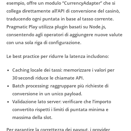
esempio, offre un modulo “CurrencyAdapter” che si
collega direttamente all’API di conversione del casinò,
traducendo ogni puntata in base al tasso corrente.
Pragmatic Play utilizza plugin basati su Node.js,
consentendo agli operatori di aggiungere nuove valute
con una sola riga di configurazione.
Le best practice per ridurre la latenza includono:
Caching locale dei tassi
: memorizzare i valori per
30 secondi riduce le chiamate API.
Batch processing
: raggruppare più richieste di
conversione in un unico payload.
Validazione lato server
: verificare che l’importo
convertito rispetti i limiti di puntata minima e
massima della slot.
Per garantire la correttezza dei payout, i provider