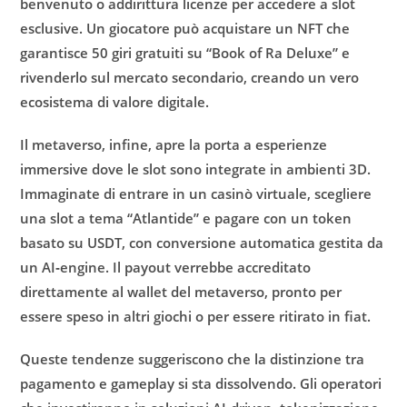
benvenuto o addirittura licenze per accedere a slot
esclusive. Un giocatore può acquistare un NFT che
garantisce 50 giri gratuiti su “Book of Ra Deluxe” e
rivenderlo sul mercato secondario, creando un vero
ecosistema di valore digitale.
Il metaverso, infine, apre la porta a esperienze
immersive dove le slot sono integrate in ambienti 3D.
Immaginate di entrare in un casinò virtuale, scegliere
una slot a tema “Atlantide” e pagare con un token
basato su USDT, con conversione automatica gestita da
un AI‑engine. Il payout verrebbe accreditato
direttamente al wallet del metaverso, pronto per
essere speso in altri giochi o per essere ritirato in fiat.
Queste tendenze suggeriscono che la distinzione tra
pagamento e gameplay si sta dissolvendo. Gli operatori