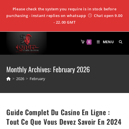
Please check the system you require is in stock before
purchasing - instant replies on whatsapp
Chat open 9.00
- 22.00 GMT
0
MENU
Monthly Archives: February 2026
>
2026
>
February
Guide Complet Du Casino En Ligne :
Tout Ce Que Vous Devez Savoir En 2024