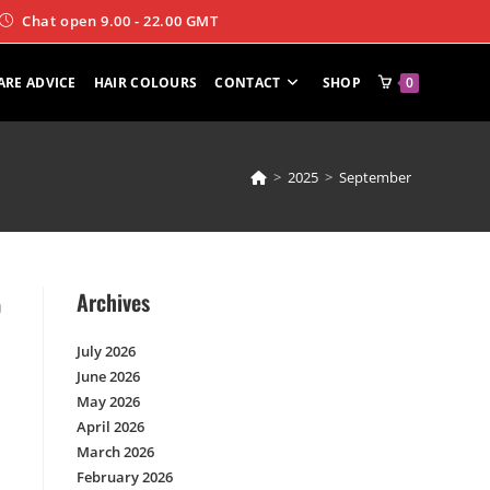
Chat open 9.00 - 22.00 GMT
ARE ADVICE
HAIR COLOURS
CONTACT
SHOP
0
>
2025
>
September
o
Archives
July 2026
June 2026
May 2026
April 2026
March 2026
February 2026