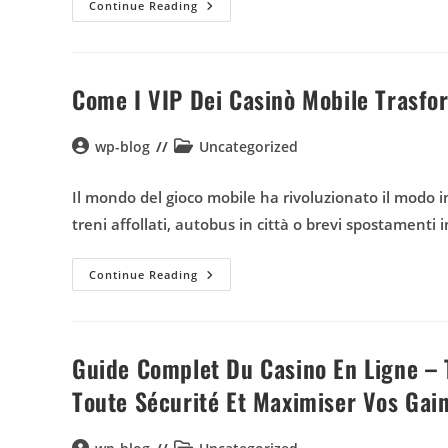
Continue Reading
Come I VIP Dei Casinò Mobile Trasfor
wp-blog
Uncategorized
Il mondo del gioco mobile ha rivoluzionato il modo in 
treni affollati, autobus in città o brevi spostamenti 
Continue Reading
Guide Complet Du Casino En Ligne – 
Toute Sécurité Et Maximiser Vos Gai