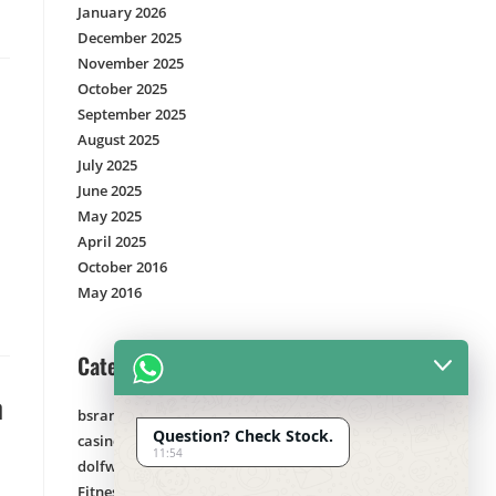
January 2026
December 2025
November 2025
October 2025
September 2025
August 2025
July 2025
June 2025
May 2025
April 2025
October 2016
May 2016
Categories
n
bsranchandfarm.com
Question? Check Stock.
casino ohne deutsche lizenz
11:54
dolfwin-casino
Fitness