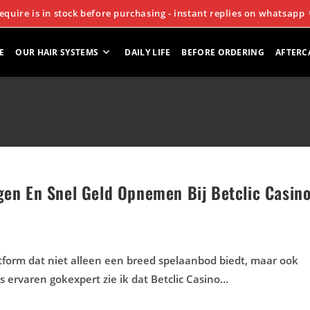
equire is in stock before purchasing - instant replies on whatsapp
E
OUR HAIR SYSTEMS
DAILY LIFE
BEFORE ORDERING
AFTERC
ngen En Snel Geld Opnemen Bij Betclic Casin
tform dat niet alleen een breed spelaanbod biedt, maar ook
 ervaren gokexpert zie ik dat Betclic Casino…