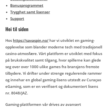
Bonusprogrammet
Trygghet samt lisenser
Support
Hei til siden
Hos
https://savaspin.no/
har vi utviklet en gaming-
opplevelse som blander moderne tech med tradisjonell
casino-atmosfære. Vårt plattform er utviklet med fokus
på brukskvalitet samt tilgang, hvor spillerne kan glede
seg over over 1000 ulike games fra bransjens fremste
tilbydere. Vi drifter under strenge regulerende rammer
og innehar en global gaming-lisens utstedt av Curaçao
eGaming, som er en verifisert og dokumentert lisens
nr. 8048/JAZ.
Gaming-plattformen vår drives av avansert