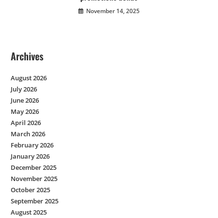
November 14, 2025
Archives
August 2026
July 2026
June 2026
May 2026
April 2026
March 2026
February 2026
January 2026
December 2025
November 2025
October 2025
September 2025
August 2025