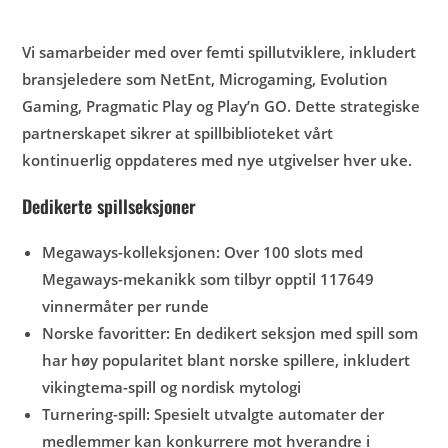
Vi samarbeider med over femti spillutviklere, inkludert
bransjeledere som NetEnt, Microgaming, Evolution
Gaming, Pragmatic Play og Play’n GO. Dette strategiske
partnerskapet sikrer at spillbiblioteket vårt
kontinuerlig oppdateres med nye utgivelser hver uke.
Dedikerte spillseksjoner
Megaways-kolleksjonen:
Over 100 slots med
Megaways-mekanikk som tilbyr opptil 117649
vinnermåter per runde
Norske favoritter:
En dedikert seksjon med spill som
har høy popularitet blant norske spillere, inkludert
vikingtema-spill og nordisk mytologi
Turnering-spill:
Spesielt utvalgte automater der
medlemmer kan konkurrere mot hverandre i