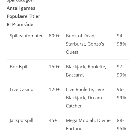
Antall games
Populære Titler
RTP-område
Spilleautomater
800+
Book of Dead,
94-
Starburst, Gonzo’s
98%
Quest
Bordspill
150+
Blackjack, Roulette,
97-
Baccarat
99%
Live Casino
120+
Live Roulette, Live
96-
Blackjack, Dream
99%
Catcher
Jackpotspill
45+
Mega Moolah, Divine
88-
Fortune
95%