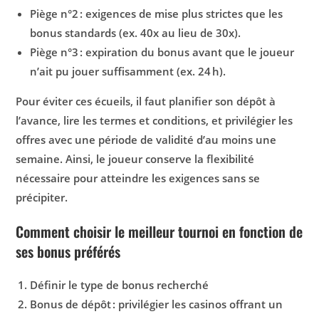
Piège n°2 :
exigences de mise plus strictes que les
bonus standards (ex. 40x au lieu de 30x).
Piège n°3 :
expiration du bonus avant que le joueur
n’ait pu jouer suffisamment (ex. 24 h).
Pour éviter ces écueils, il faut planifier son dépôt à
l’avance, lire les termes et conditions, et privilégier les
offres avec une période de validité d’au moins une
semaine. Ainsi, le joueur conserve la flexibilité
nécessaire pour atteindre les exigences sans se
précipiter.
Comment choisir le meilleur tournoi en fonction de
ses bonus préférés
Définir le type de bonus recherché
Bonus de dépôt : privilégier les casinos offrant un