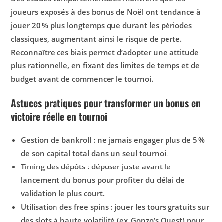
joueurs exposés à des bonus de Noël ont tendance à
jouer 20 % plus longtemps que durant les périodes
classiques, augmentant ainsi le risque de perte.
Reconnaître ces biais permet d’adopter une attitude
plus rationnelle, en fixant des limites de temps et de
budget avant de commencer le tournoi.
Astuces pratiques pour transformer un bonus en
victoire réelle en tournoi
Gestion de bankroll
: ne jamais engager plus de 5 %
de son capital total dans un seul tournoi.
Timing des dépôts
: déposer juste avant le
lancement du bonus pour profiter du délai de
validation le plus court.
Utilisation des free spins
: jouer les tours gratuits sur
des slots à haute volatilité (ex. Gonzo’s Quest) pour