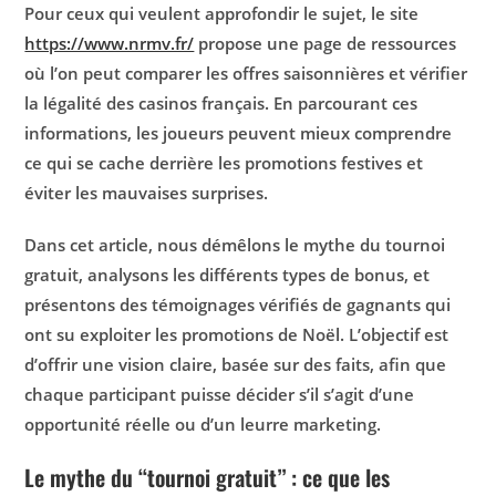
Pour ceux qui veulent approfondir le sujet, le site
https://www.nrmv.fr/
propose une page de ressources
où l’on peut comparer les offres saisonnières et vérifier
la légalité des casinos français. En parcourant ces
informations, les joueurs peuvent mieux comprendre
ce qui se cache derrière les promotions festives et
éviter les mauvaises surprises.
Dans cet article, nous démêlons le mythe du tournoi
gratuit, analysons les différents types de bonus, et
présentons des témoignages vérifiés de gagnants qui
ont su exploiter les promotions de Noël. L’objectif est
d’offrir une vision claire, basée sur des faits, afin que
chaque participant puisse décider s’il s’agit d’une
opportunité réelle ou d’un leurre marketing.
Le mythe du “tournoi gratuit” : ce que les