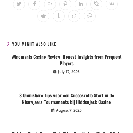
YOU MIGHT ALSO LIKE
Winomania Casino Review: Honest Insights from Frequent
Players
July 17, 2026
8 Onmisbare Tips voor een Succesvolle Start in de
Nieuwjaars‑Tournaments bij Hiddenjack Casino
August 7, 2025