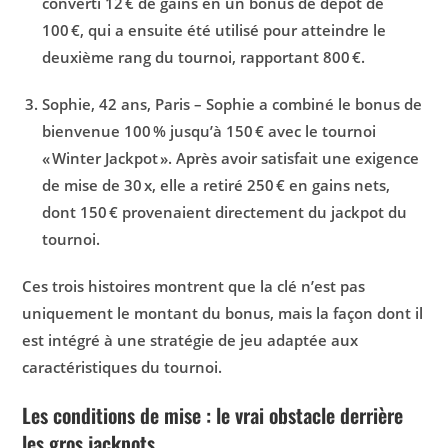
converti 12 € de gains en un bonus de dépôt de
100 €, qui a ensuite été utilisé pour atteindre le
deuxième rang du tournoi, rapportant 800 €.
Sophie, 42 ans, Paris
– Sophie a combiné le bonus de
bienvenue 100 % jusqu’à 150 € avec le tournoi
« Winter Jackpot ». Après avoir satisfait une exigence
de mise de 30 x, elle a retiré 250 € en gains nets,
dont 150 € provenaient directement du jackpot du
tournoi.
Ces trois histoires montrent que la clé n’est pas
uniquement le montant du bonus, mais la façon dont il
est intégré à une stratégie de jeu adaptée aux
caractéristiques du tournoi.
Les conditions de mise : le vrai obstacle derrière
les gros jackpots