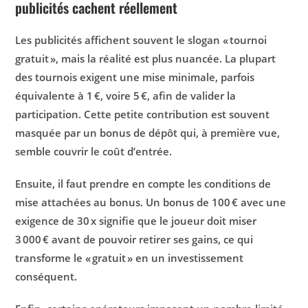
publicités cachent réellement
Les publicités affichent souvent le slogan « tournoi
gratuit », mais la réalité est plus nuancée. La plupart
des tournois exigent une mise minimale, parfois
équivalente à 1 €, voire 5 €, afin de valider la
participation. Cette petite contribution est souvent
masquée par un bonus de dépôt qui, à première vue,
semble couvrir le coût d’entrée.
Ensuite, il faut prendre en compte les conditions de
mise attachées au bonus. Un bonus de 100 € avec une
exigence de 30 x signifie que le joueur doit miser
3 000 € avant de pouvoir retirer ses gains, ce qui
transforme le « gratuit » en un investissement
conséquent.