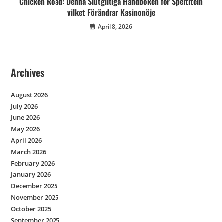
Chicken Road: Denna Slutgiltiga Handboken för Speltiteln
vilket Förändrar Kasinonöje
April 8, 2026
Archives
August 2026
July 2026
June 2026
May 2026
April 2026
March 2026
February 2026
January 2026
December 2025
November 2025
October 2025
September 2025