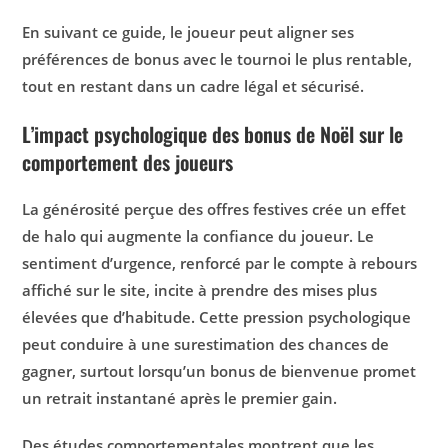
En suivant ce guide, le joueur peut aligner ses
préférences de bonus avec le tournoi le plus rentable,
tout en restant dans un cadre légal et sécurisé.
L’impact psychologique des bonus de Noël sur le
comportement des joueurs
La générosité perçue des offres festives crée un effet
de halo qui augmente la confiance du joueur. Le
sentiment d’urgence, renforcé par le compte à rebours
affiché sur le site, incite à prendre des mises plus
élevées que d’habitude. Cette pression psychologique
peut conduire à une surestimation des chances de
gagner, surtout lorsqu’un bonus de bienvenue promet
un retrait instantané après le premier gain.
Des études comportementales montrent que les