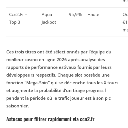
m
Ccn2.Fr –
Aqua
95,9 %
Haute
Ou
Top 3
Jackpot
€1
m
Ces trois titres ont été sélectionnés par l’équipe du
meilleur casino en ligne 2026 après analyse des
rapports de performance estivaux fournis par leurs
développeurs respectifs. Chaque slot possède une
fonction “Mega‑Spin” qui se déclenche tous les X tours
et augmente la probabilité d’un tirage progressif
pendant la période où le trafic joueur est à son pic
saisonnier.
Astuces pour filtrer rapidement via ccn2.fr