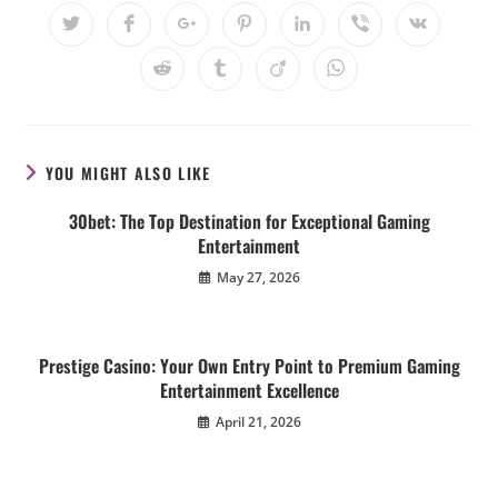
YOU MIGHT ALSO LIKE
30bet: The Top Destination for Exceptional Gaming
Entertainment
May 27, 2026
Prestige Casino: Your Own Entry Point to Premium Gaming
Entertainment Excellence
April 21, 2026