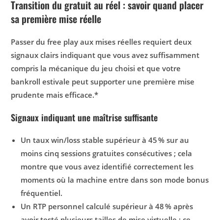
Transition du gratuit au réel : savoir quand placer
sa première mise réelle
Passer du free play aux mises réelles requiert deux
signaux clairs indiquant que vous avez suffisamment
compris la mécanique du jeu choisi et que votre
bankroll estivale peut supporter une première mise
prudente mais efficace.*
Signaux indiquant une maîtrise suffisante
Un taux win/loss stable supérieur à 45 % sur au
moins cinq sessions gratuites consécutives ; cela
montre que vous avez identifié correctement les
moments où la machine entre dans son mode bonus
fréquentiel.
Un RTP personnel calculé supérieur à 48 % après
avoir testé plusieurs tailles de mise virtuelle ; ce