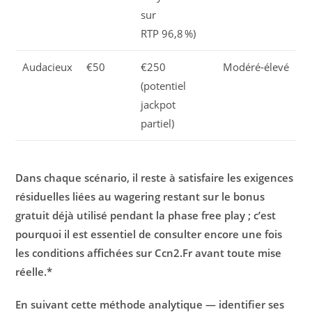
sur
RTP 96,8 %)
Audacieux
€50
€250
Modéré‑élevé
(potentiel
jackpot
partiel)
Dans chaque scénario, il reste à satisfaire les exigences
résiduelles liées au wagering restant sur le bonus
gratuit déjà utilisé pendant la phase free play ; c’est
pourquoi il est essentiel de consulter encore une fois
les conditions affichées sur Ccn2.Fr avant toute mise
réelle.*
En suivant cette méthode analytique — identifier ses