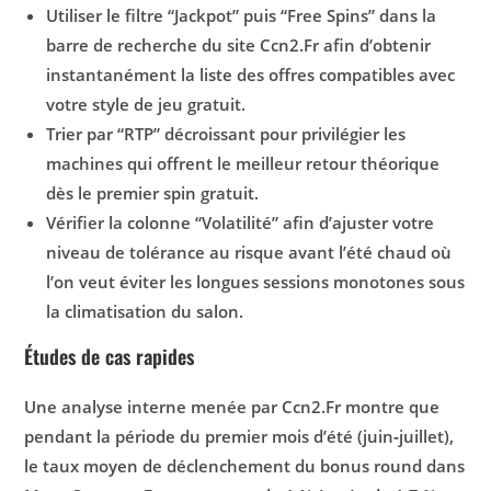
Utiliser le filtre “Jackpot” puis “Free Spins” dans la
barre de recherche du site Ccn2.Fr afin d’obtenir
instantanément la liste des offres compatibles avec
votre style de jeu gratuit.
Trier par “RTP” décroissant pour privilégier les
machines qui offrent le meilleur retour théorique
dès le premier spin gratuit.
Vérifier la colonne “Volatilité” afin d’ajuster votre
niveau de tolérance au risque avant l’été chaud où
l’on veut éviter les longues sessions monotones sous
la climatisation du salon.
Études de cas rapides
Une analyse interne menée par Ccn2.Fr montre que
pendant la période du premier mois d’été (juin‑juillet),
le taux moyen de déclenchement du bonus round dans