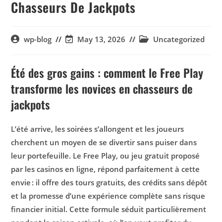
Chasseurs De Jackpots
wp-blog
May 13, 2026
Uncategorized
Été des gros gains : comment le Free Play
transforme les novices en chasseurs de
jackpots
L’été arrive, les soirées s’allongent et les joueurs
cherchent un moyen de se divertir sans puiser dans
leur portefeuille. Le Free Play, ou jeu gratuit proposé
par les casinos en ligne, répond parfaitement à cette
envie : il offre des tours gratuits, des crédits sans dépôt
et la promesse d’une expérience complète sans risque
financier initial. Cette formule séduit particulièrement