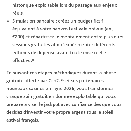
historique exploitable lors du passage aux enjeux
réels.
Simulation bancaire : créez un budget fictif
équivalent à votre bankroll estivale prévue (ex.,
€200) et répartissez-le mentalement entre plusieurs
sessions gratuites afin d’expérimenter différents
rythmes de dépense avant toute mise réelle
effective.*
En suivant ces étapes méthodiques durant la phase
gratuite offerte par Ccn2.Fr et ses partenaires
nouveaux casinos en ligne 2026, vous transformez
chaque spin gratuit en donnée exploitable qui vous
prépare à viser le jackpot avec confiance dès que vous
décidez d’investir votre propre argent sous le soleil
estival français.​