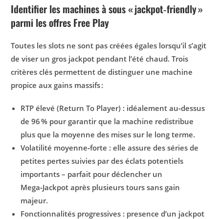
Identifier les machines à sous « jackpot‑friendly »
parmi les offres Free Play
Toutes les slots ne sont pas créées égales lorsqu’il s’agit
de viser un gros jackpot pendant l’été chaud. Trois
critères clés permettent de distinguer une machine
propice aux gains massifs :
RTP élevé (Return To Player) : idéalement au‑dessus
de 96 % pour garantir que la machine redistribue
plus que la moyenne des mises sur le long terme.
Volatilité moyenne‑forte : elle assure des séries de
petites pertes suivies par des éclats potentiels
importants – parfait pour déclencher un
Mega‑Jackpot après plusieurs tours sans gain
majeur.
Fonctionnalités progressives : presence d’un jackpot