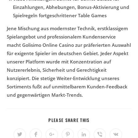
Einzahlungen, Abhebungen, Bonus-Aktivierung und
Spielregeln fortgeschrittener Table Games
Jene Mischung aus modernster Technik, erstklassigem
Spielangebot und professionalem Kundenservice
macht Golisimo Online Casino zur präferierten Auswahl
für exigente Spieler im deutschen Gebiet. Jeder Aspekt
unserer Platform wurde mit Konzentration auf
Nutzererlebnis, Sicherheit und Gerechtigkeit
konzipiert. Die stetige Weiter-Entwicklung unseres
Sortiments fußt auf unmittelbarem Kunden-Feedback
und gegenwärtigen Markt-Trends.
PLEASE SHARE THIS