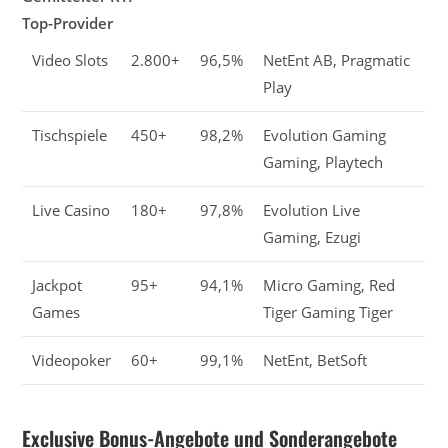
Top-Provider
Video Slots
2.800+
96,5%
NetEnt AB, Pragmatic
Play
Tischspiele
450+
98,2%
Evolution Gaming
Gaming, Playtech
Live Casino
180+
97,8%
Evolution Live
Gaming, Ezugi
Jackpot
95+
94,1%
Micro Gaming, Red
Games
Tiger Gaming Tiger
Videopoker
60+
99,1%
NetEnt, BetSoft
Exclusive Bonus-Angebote und Sonderangebote