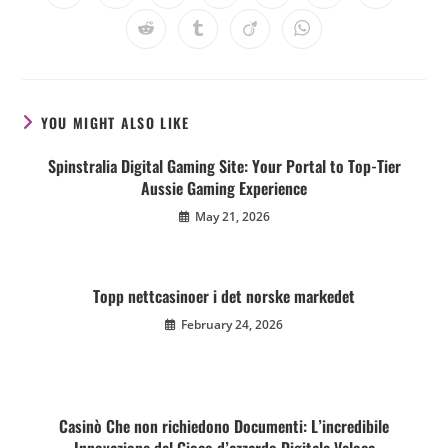
YOU MIGHT ALSO LIKE
Spinstralia Digital Gaming Site: Your Portal to Top-Tier
Aussie Gaming Experience
May 21, 2026
Topp nettcasinoer i det norske markedet
February 24, 2026
Casinò Che non richiedono Documenti: L’incredibile
Innovazione del Gioco d’azzardo Digitale Veloce