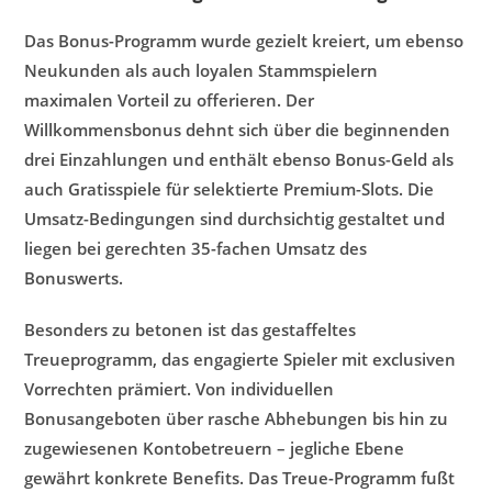
Das Bonus-Programm wurde gezielt kreiert, um ebenso
Neukunden als auch loyalen Stammspielern
maximalen Vorteil zu offerieren. Der
Willkommensbonus dehnt sich über die beginnenden
drei Einzahlungen und enthält ebenso Bonus-Geld als
auch Gratisspiele für selektierte Premium-Slots. Die
Umsatz-Bedingungen sind durchsichtig gestaltet und
liegen bei gerechten 35-fachen Umsatz des
Bonuswerts.
Besonders zu betonen ist das gestaffeltes
Treueprogramm, das engagierte Spieler mit exclusiven
Vorrechten prämiert. Von individuellen
Bonusangeboten über rasche Abhebungen bis hin zu
zugewiesenen Kontobetreuern – jegliche Ebene
gewährt konkrete Benefits. Das Treue-Programm fußt