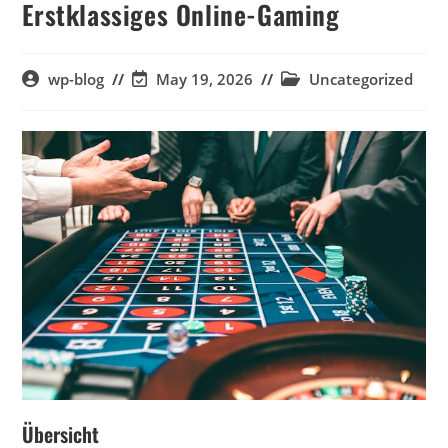
Erstklassiges Online-Gaming
wp-blog
May 19, 2026
Uncategorized
Übersicht