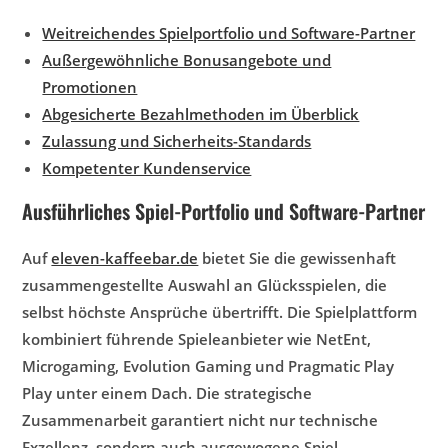
Weitreichendes Spielportfolio und Software-Partner
Außergewöhnliche Bonusangebote und
Promotionen
Abgesicherte Bezahlmethoden im Überblick
Zulassung und Sicherheits-Standards
Kompetenter Kundenservice
Ausführliches Spiel-Portfolio und Software-Partner
Auf
eleven-kaffeebar.de
bietet Sie die gewissenhaft
zusammengestellte Auswahl an Glücksspielen, die
selbst höchste Ansprüche übertrifft. Die Spielplattform
kombiniert führende Spieleanbieter wie NetEnt,
Microgaming, Evolution Gaming und Pragmatic Play
Play unter einem Dach. Die strategische
Zusammenarbeit garantiert nicht nur technische
Exzellenz, sondern auch ausgewogene Spiel-