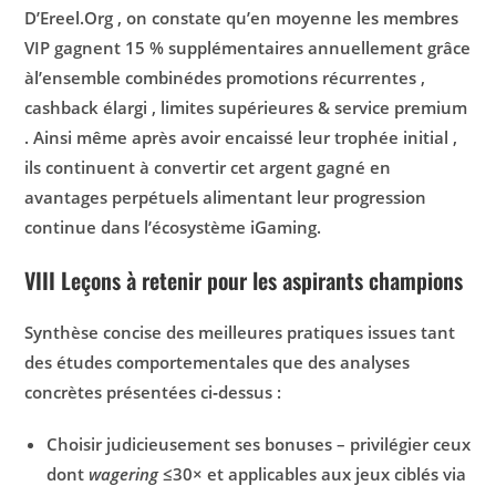
D’Ereel.Org , on constate qu’en moyenne ​les membres
VIP gagnent 15 % supplémentaires annuellement grâce
àl’ensemble combiné​​des promotions récurrentes ,
cashback élargi , limites supérieures & service premium
. Ainsi même après avoir encaissé leur trophée initial ,
ils continuent à convertir cet argent gagné ​​en
avantages perpétuels alimentant leur progression
continue dans l’écosystème iGaming.
VIII Leçons à retenir pour les aspirants champions
Synthèse concise des meilleures pratiques issues tant
des études comportementales que des analyses
concrètes présentées ci‑dessus :
Choisir judicieusement ses bonuses
– privilégier ceux
dont
wagering
≤30× et applicables aux jeux ciblés via