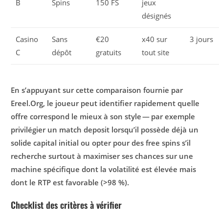
B
Spins
150 FS
jeux
désignés
Casino
Sans
€20
x40 sur
3 jours
C
dépôt
gratuits
tout site
En s’appuyant sur cette comparaison fournie par
Ereel.Org, le joueur peut identifier rapidement quelle
offre correspond le mieux à son style — par exemple
privilégier un match deposit lorsqu’il possède déjà un
solide capital initial ou opter pour des free spins s’il
recherche surtout à maximiser ses chances sur une
machine spécifique dont la volatilité est élevée mais
dont le RTP est favorable (>98 %).
Checklist des critères à vérifier