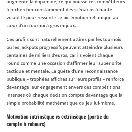
augmente la dopamine, ce qui pousse ces compétiteurs
à rechercher constamment des scénarios à haute
volatilité pour ressentir ce pic émotionnel unique au
cœur d’un tournoi à gros enjeux.
Ces profils sont naturellement attirés par les tournois
où les jackpots progressifs peuvent atteindre plusieurs
centaines de milliers d’euros, car ils voient chaque
round comme une occasion d’affirmer leur supériorité
tactique et mentale. La quête d’une reconnaissance
publique – trophées affichés sur leurs profils – renforce
davantage leur engagement envers des compétitions
intenses où chaque décision compte davantage que la
simple probabilité mathématique du jeu lui-même.
Motivation intrinsèque vs extrinsèque (partie du
compte‑à‑rebours)