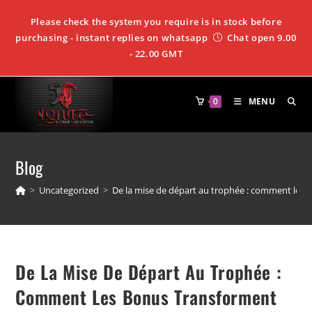
Please check the system you require is in stock before
purchasing - instant replies on whatsapp
Chat open 9.00
- 22.00 GMT
0
MENU
Blog
>
Uncategorized
>
De la mise de départ au trophée : comment les
De La Mise De Départ Au Trophée :
Comment Les Bonus Transforment