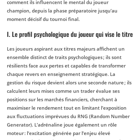
comment ils influencent le mental du joueur
champion, depuis la phase préparatoire jusqu’au
moment décisif du tournoi final.
I. Le profil psychologique du joueur qui vise le titre
Les joueurs aspirant aux titres majeurs affichent un
ensemble distinct de traits psychologiques ; ils sont
résilients face aux pertes et capables de transformer
chaque revers en enseignement stratégique. La
gestion du risque devient alors une seconde nature ; ils
calculent leurs mises comme un trader évalue ses
positions sur les marchés financiers, cherchant à
maximiser le rendement tout en limitant l’exposition
aux fluctuations imprévues du RNG (Random Number
Generator). L’adrénaline joue également un rôle
moteur : l’excitation générée par l’enjeu élevé