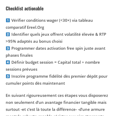
Checklist actionable
Vérifier conditions wager (<30×) via tableau
comparatif Ereel.Org
Identifier quels jeux offrent volatilité élevée & RTP
>95% adaptés au bonus choisi
Programmer dates activation free spin juste avant
phases finales
Définir budget session = Capital total ÷ nombre
sessions prévues
Inscrire programme fidélité dès premier dépôt pour
cumuler points dès maintenant
En suivant rigoureusement ces étapes vous disposerez
non seulement d’un avantage financier tangible mais
surtout ‑et c’est là toute la différence‑ ‑d’une armure