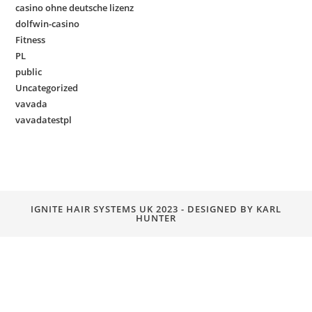
casino ohne deutsche lizenz
dolfwin-casino
Fitness
PL
public
Uncategorized
vavada
vavadatestpl
IGNITE HAIR SYSTEMS UK 2023 - DESIGNED BY KARL
HUNTER