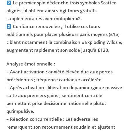
Le premier spin déclenche trois symboles Scatter
alignés ; il obtient ainsi vingt tours gratuits
supplémentaires avec multiplier x2.
Confiance renouvelée ; il utilise ces tours
additionnels pour placer plusieurs paris moyens (£15)
ciblant notamment la combinaison « Exploding Wilds »,
augmentant rapidement son solde jusqu’à £120.
Analyse émotionnelle :
– Avant activation : anxiété élevée due aux pertes
précédentes ; fréquence cardiaque accélérée.
– Après activation : libération dopaminergique massive
suite aux premiers gains ; sentiment contrôlé
permettant prise décisionnel rationnelle plutôt
qu’impulsive.
– Réaction concurrentielle : Les adversaires
remarquent son retournement soudain et ajustent