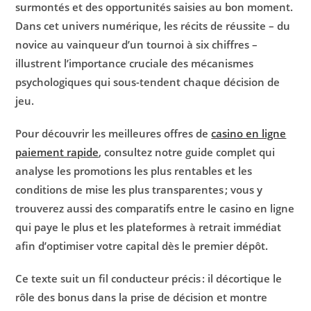
surmontés et des opportunités saisies au bon moment.
Dans cet univers numérique, les récits de réussite – du
novice au vainqueur d’un tournoi à six chiffres –
illustrent l’importance cruciale des mécanismes
psychologiques qui sous-tendent chaque décision de
jeu.
Pour découvrir les meilleures offres de
casino en ligne
paiement rapide
, consultez notre guide complet qui
analyse les promotions les plus rentables et les
conditions de mise les plus transparentes ; vous y
trouverez aussi des comparatifs entre le casino en ligne
qui paye le plus et les plateformes à retrait immédiat
afin d’optimiser votre capital dès le premier dépôt.
Ce texte suit un fil conducteur précis : il décortique le
rôle des bonus dans la prise de décision et montre