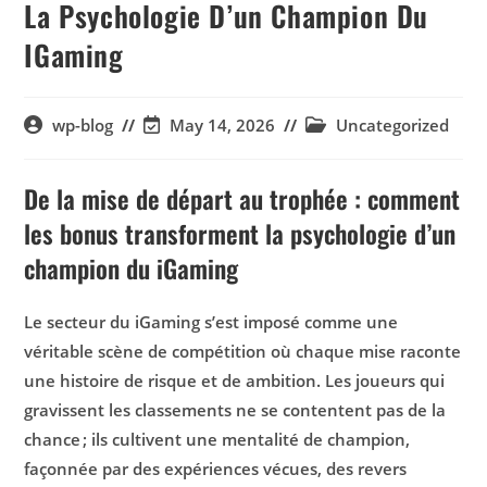
La Psychologie D’un Champion Du
IGaming
wp-blog
May 14, 2026
Uncategorized
De la mise de départ au trophée : comment
les bonus transforment la psychologie d’un
champion du iGaming
Le secteur du iGaming s’est imposé comme une
véritable scène de compétition où chaque mise raconte
une histoire de risque et de ambition. Les joueurs qui
gravissent les classements ne se contentent pas de la
chance ; ils cultivent une mentalité de champion,
façonnée par des expériences vécues, des revers