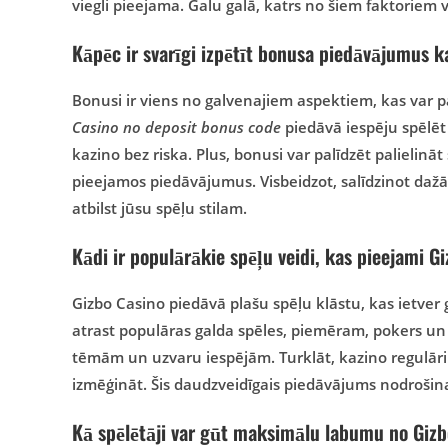
viegli pieejama. Galu galā, katrs no šiem faktoriem 
Kāpēc ir svarīgi izpētīt bonusa piedāvājumus k
Bonusi ir viens no galvenajiem aspektiem, kas var 
Casino no deposit bonus code
piedāvā iespēju spēlēt 
kazino bez riska. Plus, bonusi var palīdzēt palielināt
pieejamos piedāvājumus. Visbeidzot, salīdzinot dažā
atbilst jūsu spēļu stilam.
Kādi ir populārākie spēļu veidi, kas pieejami G
Gizbo Casino piedāvā plašu spēļu klāstu, kas ietver 
atrast populāras galda spēles, piemēram, pokers un
tēmām un uzvaru iespējām. Turklāt, kazino regulāri
izmēģināt. Šis daudzveidīgais piedāvājums nodrošina,
Kā spēlētāji var gūt maksimālu labumu no Gizb