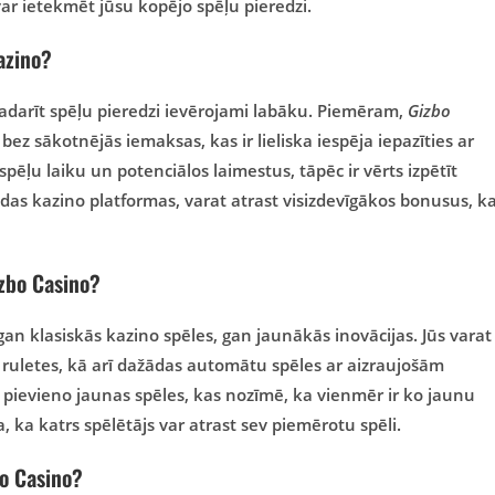
var ietekmēt jūsu kopējo spēļu pieredzi.
azino?
padarīt spēļu pieredzi ievērojami labāku. Piemēram,
Gizbo
bez sākotnējās iemaksas, kas ir lieliska iespēja iepazīties ar
 spēļu laiku un potenciālos laimestus, tāpēc ir vērts izpētīt
das kazino platformas, varat atrast visizdevīgākos bonusus, k
izbo Casino?
gan klasiskās kazino spēles, gan jaunākās inovācijas. Jūs varat
 ruletes, kā arī dažādas automātu spēles ar aizraujošām
 pievieno jaunas spēles, kas nozīmē, ka vienmēr ir ko jaunu
 ka katrs spēlētājs var atrast sev piemērotu spēli.
o Casino?