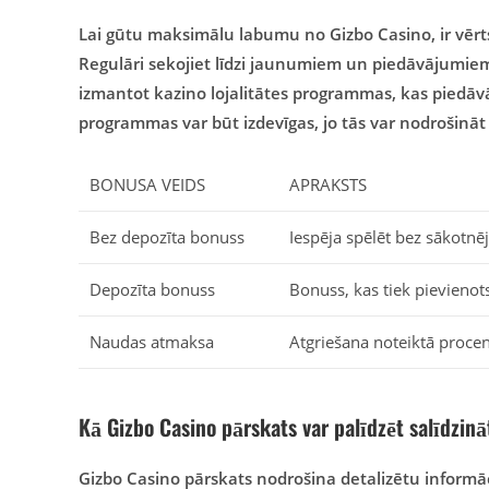
Lai gūtu maksimālu labumu no Gizbo Casino, ir vērt
Regulāri sekojiet līdzi jaunumiem un piedāvājumiem, j
izmantot kazino lojalitātes programmas, kas piedāvā
programmas var būt izdevīgas, jo tās var nodrošināt
BONUSA VEIDS
APRAKSTS
Bez depozīta bonuss
Iespēja spēlēt bez sākotnē
Depozīta bonuss
Bonuss, kas tiek pievienot
Naudas atmaksa
Atgriešana noteiktā proc
Kā Gizbo Casino pārskats var palīdzēt salīdzin
Gizbo Casino pārskats nodrošina detalizētu informācij