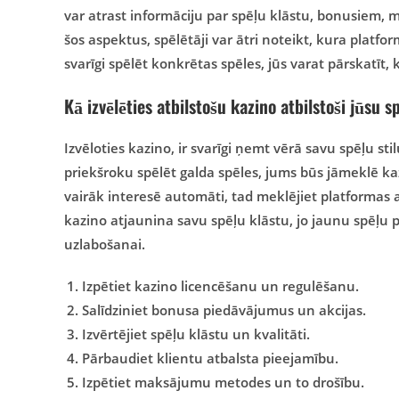
var atrast informāciju par spēļu klāstu, bonusiem, 
šos aspektus, spēlētāji var ātri noteikt, kura platf
svarīgi spēlēt konkrētas spēles, jūs varat pārskatīt, 
Kā izvēlēties atbilstošu kazino atbilstoši jūsu s
Izvēloties kazino, ir svarīgi ņemt vērā savu spēļu st
priekšroku spēlēt galda spēles, jums būs jāmeklē kaz
vairāk interesē automāti, tad meklējiet platformas a
kazino atjaunina savu spēļu klāstu, jo jaunu spēļu 
uzlabošanai.
Izpētiet kazino licencēšanu un regulēšanu.
Salīdziniet bonusa piedāvājumus un akcijas.
Izvērtējiet spēļu klāstu un kvalitāti.
Pārbaudiet klientu atbalsta pieejamību.
Izpētiet maksājumu metodes un to drošību.