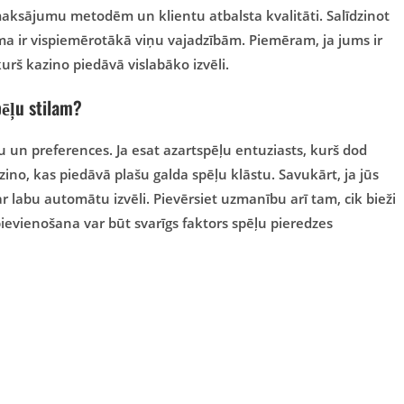
maksājumu metodēm un klientu atbalsta kvalitāti. Salīdzinot
orma ir vispiemērotākā viņu vajadzībām. Piemēram, ja jums ir
kurš kazino piedāvā vislabāko izvēli.
pēļu stilam?
ilu un preferences. Ja esat azartspēļu entuziasts, kurš dod
ino, kas piedāvā plašu galda spēļu klāstu. Savukārt, ja jūs
r labu automātu izvēli. Pievērsiet uzmanību arī tam, cik bieži
pievienošana var būt svarīgs faktors spēļu pieredzes