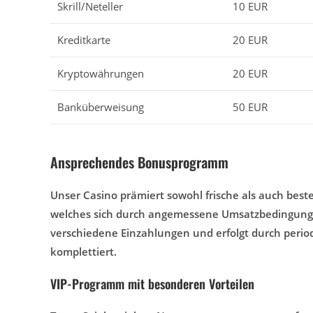
Skrill/Neteller
10 EUR
Kreditkarte
20 EUR
Kryptowährungen
20 EUR
Banküberweisung
50 EUR
Ansprechendes Bonusprogramm
Unser Casino prämiert sowohl frische als auch be
welches sich durch angemessene Umsatzbedingunge
verschiedene Einzahlungen und erfolgt durch perio
komplettiert.
VIP-Programm mit besonderen Vorteilen