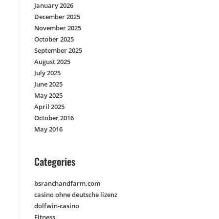
January 2026
December 2025
November 2025
October 2025
September 2025
August 2025
July 2025
June 2025
May 2025
April 2025
October 2016
May 2016
Categories
bsranchandfarm.com
casino ohne deutsche lizenz
dolfwin-casino
Fitness