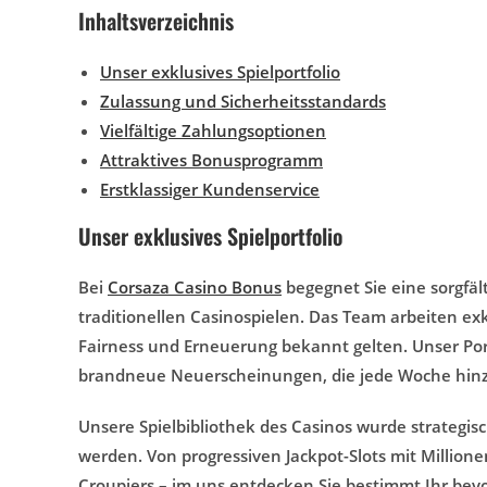
Inhaltsverzeichnis
Unser exklusives Spielportfolio
Zulassung und Sicherheitsstandards
Vielfältige Zahlungsoptionen
Attraktives Bonusprogramm
Erstklassiger Kundenservice
Unser exklusives Spielportfolio
Bei
Corsaza Casino Bonus
begegnet Sie eine sorgfä
traditionellen Casinospielen. Das Team arbeiten ex
Fairness und Erneuerung bekannt gelten. Unser Port
brandneue Neuerscheinungen, die jede Woche hinz
Unsere Spielbibliothek des Casinos wurde strategis
werden. Von progressiven Jackpot-Slots mit Million
Croupiers – im uns entdecken Sie bestimmt Ihr bevorz