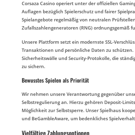
Corsaza Casino operiert unter der offiziellen Gami
Auflagen bezüglich Spielerschutz und fairer Spielpra
Spielangebote regelmäßig von neutralen Prüfstellen
Zufallszahlengeneratoren (RNG) ordnungsgemäß fu
Unsere Plattform setzt ein modernste SSL-Verschlüs
Transaktionen und persönliche Daten zu schützen. 
Sicherheitswälle und Security-Protokolle, die ständ
zu sichern.
Bewusstes Spielen als Priorität
Wir nehmen unsere Verantwortung gegenüber unser
Selbstregulierung an. Hierzu gehören Deposit-Limit
Möglichkeit zur Selbstsperre. Unser Spielhaus koo
und BeGambleAware, um bedenkliches Spielverhalte
Vielfältige Zahlungsoptionen