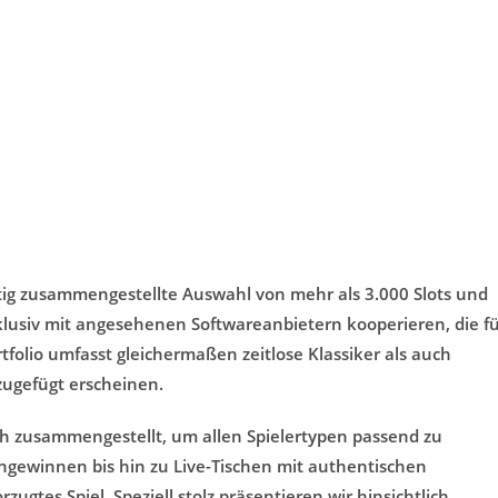
ltig zusammengestellte Auswahl von mehr als 3.000 Slots und
klusiv mit angesehenen Softwareanbietern kooperieren, die f
folio umfasst gleichermaßen zeitlose Klassiker als auch
ugefügt erscheinen.
ch zusammengestellt, um allen Spielertypen passend zu
engewinnen bis hin zu Live-Tischen mit authentischen
ugtes Spiel. Speziell stolz präsentieren wir hinsichtlich