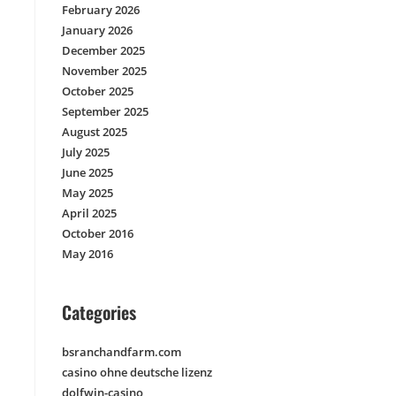
February 2026
January 2026
December 2025
November 2025
October 2025
September 2025
August 2025
July 2025
June 2025
May 2025
April 2025
October 2016
May 2016
Categories
bsranchandfarm.com
casino ohne deutsche lizenz
dolfwin-casino