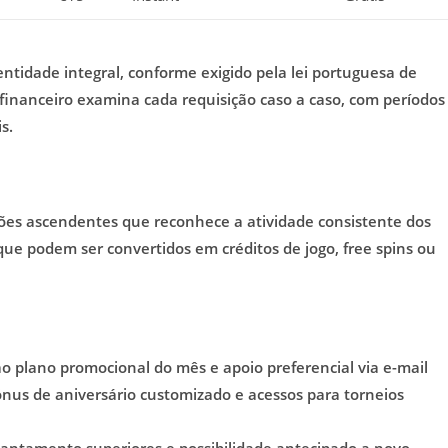
entidade integral, conforme exigido pela lei portuguesa de
financeiro examina cada requisição caso a caso, com períodos
s.
es ascendentes que reconhece a atividade consistente dos
que podem ser convertidos em créditos de jogo, free spins ou
ao plano promocional do mês e apoio preferencial via e-mail
s de aniversário customizado e acessos para torneios