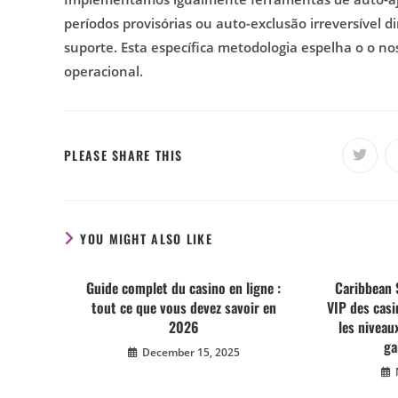
períodos provisórias ou auto-exclusão irreversível 
suporte. Esta específica metodologia espelha o o no
operacional.
PLEASE SHARE THIS
YOU MIGHT ALSO LIKE
Guide complet du casino en ligne :
Caribbean 
tout ce que vous devez savoir en
VIP des cas
2026
les niveau
ga
December 15, 2025