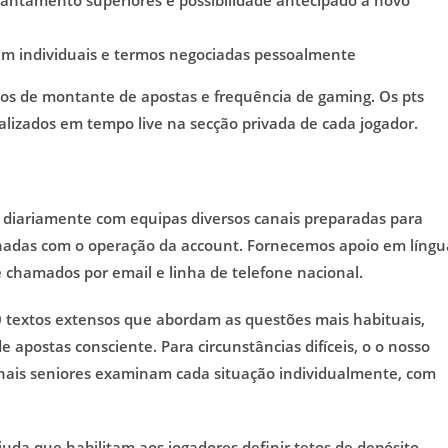
vantamento superiores e possibilidade antecipado a novo
gem individuais e termos negociadas pessoalmente
ivos de montante de apostas e frequência de gaming. Os pts
alizados em tempo live na secção privada de cada jogador.
 diariamente com equipas diversos canais preparadas para
ionadas com o operação da account. Fornecemos apoio em língu
e chamados por email e linha de telefone nacional.
 textos extensos que abordam as questões mais habituais,
 apostas consciente. Para circunstâncias difíceis, o o nosso
nais seniores examinam cada situação individualmente, com
a que habilitam aos jogadores definir tetos de depósito,