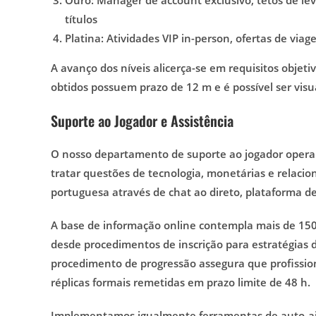
Ouro:
Manager de account exclusivo, tetos de le
títulos
Platina:
Atividades VIP in-person, ofertas de via
A avanço dos níveis alicerça-se em requisitos objet
obtidos possuem prazo de 12 m e é possível ser visu
Suporte ao Jogador e Assistência
O nosso departamento de suporte ao jogador opera
tratar questões de tecnologia, monetárias e relac
portuguesa através de chat ao direto, plataforma d
A base de informação online contempla mais de 150
desde procedimentos de inscrição para estratégias de
procedimento de progressão assegura que profissio
réplicas formais remetidas em prazo limite de 48 h.
Implementamos igualmente ferramentas de auto-ajud