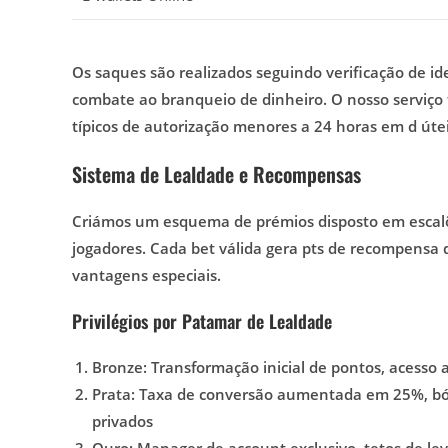
Os saques são realizados seguindo verificação de id
combate ao branqueio de dinheiro. O nosso serviço 
típicos de autorização menores a 24 horas em d útei
Sistema de Lealdade e Recompensas
Criámos um esquema de prémios disposto em escalõ
jogadores. Cada bet válida gera pts de recompensa 
vantagens especiais.
Privilégios por Patamar de Lealdade
Bronze:
Transformação inicial de pontos, acesso 
Prata:
Taxa de conversão aumentada em 25%, bónu
privados