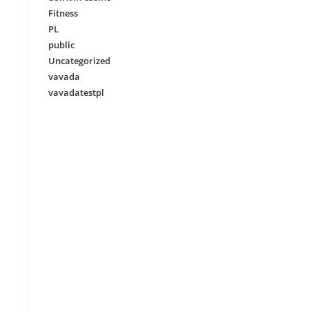
Fitness
PL
public
Uncategorized
vavada
vavadatestpl