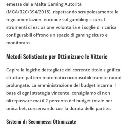
emessa dalla Malta Gaming Autorità
(MGA/B2C/394/2018), rispettando scrupolosamente le
regolamentazioni europee sul gambling sicuro. I
strumenti di esclusione volontaria e i soglie di ricarica
configurabili offrono un spazio di gaming sicuro e
monitorato.
Metodi Sofisticate per Ottimizzare le Vittorie
Capire le logiche dettagliate del corrente titolo significa
sfruttare pattern matematici riconoscibili tramite round
prolungate. La amministrazione del budget incarna il
base di ogni strategia vincente: consigliamo di non
oltrepassare mai il 2 percento del budget totale per
unica bet, conservando così la durata delle partite.
Sistemi di Scommessa Ottimizzate