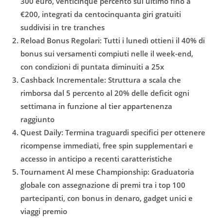
300 euro, venticinque percento sul ultimo fino a
€200, integrati da centocinquanta giri gratuiti
suddivisi in tre tranches
Reload Bonus Regolari:
Tutti i lunedì ottieni il 40% di
bonus sui versamenti compiuti nelle il week-end,
con condizioni di puntata diminuiti a 25x
Cashback Incrementale:
Struttura a scala che
rimborsa dal 5 percento al 20% delle deficit ogni
settimana in funzione al tier appartenenza
raggiunto
Quest Daily:
Termina traguardi specifici per ottenere
ricompense immediati, free spin supplementari e
accesso in anticipo a recenti caratteristiche
Tournament Al mese Championship:
Graduatoria
globale con assegnazione di premi tra i top 100
partecipanti, con bonus in denaro, gadget unici e
viaggi premio