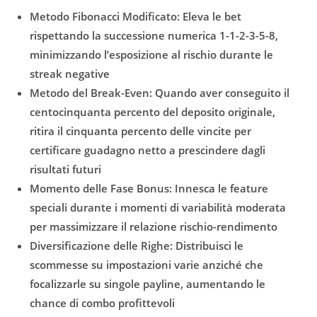
Metodo Fibonacci Modificato:
Eleva le bet
rispettando la successione numerica 1-1-2-3-5-8,
minimizzando l’esposizione al rischio durante le
streak negative
Metodo del Break-Even:
Quando aver conseguito il
centocinquanta percento del deposito originale,
ritira il cinquanta percento delle vincite per
certificare guadagno netto a prescindere dagli
risultati futuri
Momento delle Fase Bonus:
Innesca le feature
speciali durante i momenti di variabilità moderata
per massimizzare il relazione rischio-rendimento
Diversificazione delle Righe:
Distribuisci le
scommesse su impostazioni varie anziché che
focalizzarle su singole payline, aumentando le
chance di combo profittevoli