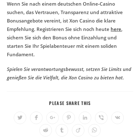
Wenn Sie nach einem deutschen Online‑Casino
suchen, das Vertrauen, Transparenz und attraktive
Bonusangebote vereint, ist Xon Casino die klare
Empfehlung. Registrieren Sie sich noch heute
here
,
sichern Sie sich den Bonus ohne Einzahlung und
starten Sie Ihr Spielabenteuer mit einem soliden
Fundament.
Spielen Sie verantwortungsbewusst, setzen Sie Limits und
genießen Sie die Vielfalt, die Xon Casino zu bieten hat.
PLEASE SHARE THIS