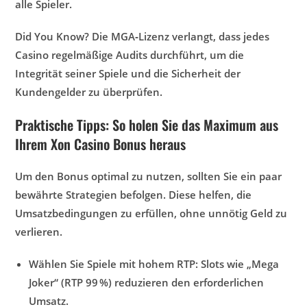
alle Spieler.
Did You Know?
Die MGA‑Lizenz verlangt, dass jedes
Casino regelmäßige Audits durchführt, um die
Integrität seiner Spiele und die Sicherheit der
Kundengelder zu überprüfen.
Praktische Tipps: So holen Sie das Maximum aus
Ihrem Xon Casino Bonus heraus
Um den Bonus optimal zu nutzen, sollten Sie ein paar
bewährte Strategien befolgen. Diese helfen, die
Umsatzbedingungen zu erfüllen, ohne unnötig Geld zu
verlieren.
Wählen Sie Spiele mit hohem RTP
: Slots wie „Mega
Joker“ (RTP 99 %) reduzieren den erforderlichen
Umsatz.