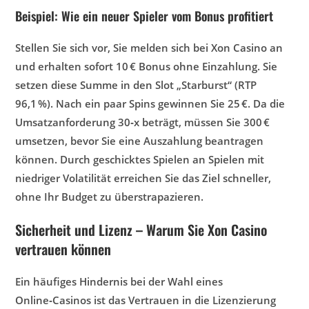
Beispiel: Wie ein neuer Spieler vom Bonus profitiert
Stellen Sie sich vor, Sie melden sich bei Xon Casino an
und erhalten sofort 10 € Bonus ohne Einzahlung. Sie
setzen diese Summe in den Slot „Starburst“ (RTP
96,1 %). Nach ein paar Spins gewinnen Sie 25 €. Da die
Umsatzanforderung 30‑x beträgt, müssen Sie 300 €
umsetzen, bevor Sie eine Auszahlung beantragen
können. Durch geschicktes Spielen an Spielen mit
niedriger Volatilität erreichen Sie das Ziel schneller,
ohne Ihr Budget zu überstrapazieren.
Sicherheit und Lizenz – Warum Sie Xon Casino
vertrauen können
Ein häufiges Hindernis bei der Wahl eines
Online‑Casinos ist das Vertrauen in die Lizenzierung