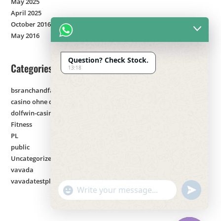
May 2025
April 2025
October 2016
May 2016
Question? Check Stock.
Categories
13:18
bsranchandfarm.com
casino ohne deutsche lizenz
dolfwin-casino
Fitness
PL
public
Uncategorized
vavada
vavadatestpl
U
S
N
D
h
E
F
o
I