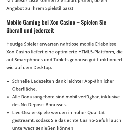
Mit dieser Liste können Sie sofort prüfen, ob ein
Angebot zu Ihrem Spielstil passt.
Mobile Gaming bei Xon Casino – Spielen Sie
überall und jederzeit
Heutige Spieler erwarten nahtlose mobile Erlebnisse.
Xon Casino liefert eine optimierte HTML5‑Plattform, die
auf Smartphones und Tablets genauso gut funktioniert
wie auf dem Desktop.
Schnelle Ladezeiten
dank leichter App‑ähnlicher
Oberfläche.
Alle Bonusangebote
sind mobil verfügbar, inklusive
des No‑Deposit‑Bonusses.
Live‑Dealer‑Spiele
werden in hoher Qualität
gestreamt, sodass Sie das echte Casino‑Gefühl auch
unterwegs genießen können.