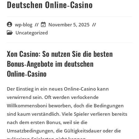
Deutschen Online‑Casino
wp-blog
November 5, 2025
Uncategorized
Xon Casino: So nutzen Sie die besten
Bonus‑Angebote im deutschen
Online‑Casino
Der Einstieg in ein neues Online‑Casino kann
verwirrend sein. Oft werden verlockende
Willkommensboni beworben, doch die Bedingungen
sind kaum verständlich. Viele Spieler verlieren bereits
nach dem ersten Bonus, weil sie die
Umsatzbedingungen, die Gültigkeitsdauer oder die