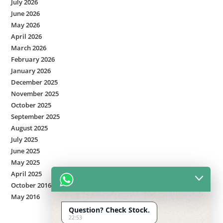
July 2026
June 2026
May 2026
April 2026
March 2026
February 2026
January 2026
December 2025
November 2025
October 2025
September 2025
August 2025
July 2025
June 2025
May 2025
April 2025
October 2016
May 2016
Question? Check Stock.
22:53