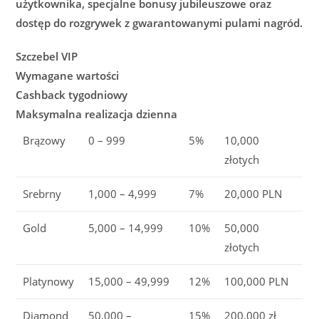
użytkownika, specjalne bonusy jubileuszowe oraz
dostęp do rozgrywek z gwarantowanymi pulami nagród.
Szczebel VIP
Wymagane wartości
Cashback tygodniowy
Maksymalna realizacja dzienna
Brązowy
0 – 999
5%
10,000
złotych
Srebrny
1,000 – 4,999
7%
20,000 PLN
Gold
5,000 – 14,999
10%
50,000
złotych
Platynowy
15,000 – 49,999
12%
100,000 PLN
Diamond
50,000 –
15%
200,000 zł