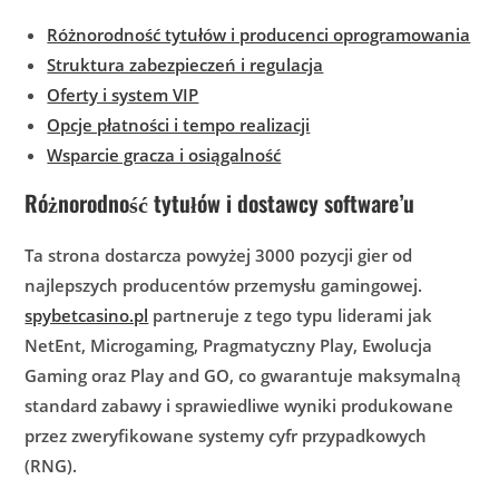
Różnorodność tytułów i producenci oprogramowania
Struktura zabezpieczeń i regulacja
Oferty i system VIP
Opcje płatności i tempo realizacji
Wsparcie gracza i osiągalność
Różnorodność tytułów i dostawcy software’u
Ta strona dostarcza powyżej 3000 pozycji gier od
najlepszych producentów przemysłu gamingowej.
spybetcasino.pl
partneruje z tego typu liderami jak
NetEnt, Microgaming, Pragmatyczny Play, Ewolucja
Gaming oraz Play and GO, co gwarantuje maksymalną
standard zabawy i sprawiedliwe wyniki produkowane
przez zweryfikowane systemy cyfr przypadkowych
(RNG).