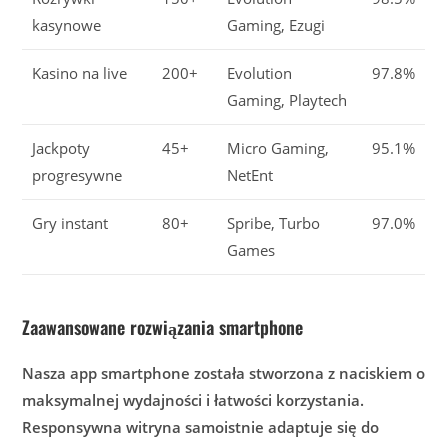
kasynowe
Gaming, Ezugi
Kasino na live
200+
Evolution
97.8%
Gaming, Playtech
Jackpoty
45+
Micro Gaming,
95.1%
progresywne
NetEnt
Gry instant
80+
Spribe, Turbo
97.0%
Games
Zaawansowane rozwiązania smartphone
Nasza app smartphone została stworzona z naciskiem o
maksymalnej wydajności i łatwości korzystania.
Responsywna witryna samoistnie adaptuje się do