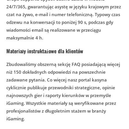
24/7/365, gwarantując asystę w języku krajowym przez
czat na żywo, e-mail i numer telefoniczną. Typowy czas
odzewu na konwersacji to poniżej 90 s, podczas gdy
wiadomości email są realizowane w przeciągu
maksymalnie 4 h.
Materiały instruktażowe dla klientów
Zbudowaliśmy obszerną sekcję FAQ posiadającą więcej
niż 150 dokładnych odpowiedzi na powszechnie
zadawane pytania. Co więcej nasz portal kasyna
cyklicznie publikuje przewodniki strategiczne, opinie
najnowszych gier i raporty kierunków w przemyśle
iGaming. Wszystkie materiały są weryfikowane przez
profesjonalistów z długoletnim stażem w branży
iGaming.