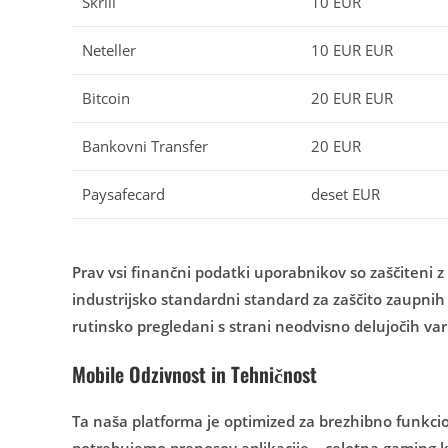
Skrill
10 EUR
Neteller
10 EUR EUR
Bitcoin
20 EUR EUR
Bankovni Transfer
20 EUR
Paysafecard
deset EUR
Prav vsi finančni podatki uporabnikov so zaščiteni z 
industrijsko standardni standard za zaščito zaupnih 
rutinsko pregledani s strani neodvisno delujočih var
Mobile Odzivnost in Tehničnost
Ta naša platforma je optimized za brezhibno funkc
potrebujemo prenosov aplikacije – celotna gaming k