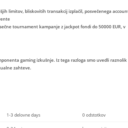
jih limitov, bliskovitih transakcij izplačil, posvečenega accoun
vente
čne tournament kampanje z jackpot fondi do 50000 EUR, v
mponenta gaming izkušnje. Iz tega razloga smo uvedli raznolik
ktualne zahteve.
1-3 delovne days
0 odstotkov