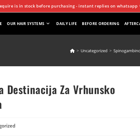
equire is in stock before purchasing - instant replies on whatsapp
E
OUR HAIR SYSTEMS
DAILY LIFE
BEFORE ORDERING
AFTERC
>
Uncategorized
>
Spinogambino 
a Destinacija Za Vrhunsko
a
gorized