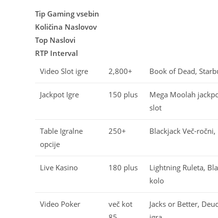
Tip Gaming vsebin
Količina Naslovov
Top Naslovi
RTP Interval
Video Slot igre
2,800+
Book of Dead, Starb
Jackpot Igre
150 plus
Mega Moolah jackpot
slot
Table Igralne
250+
Blackjack Več-ročni,
opcije
Live Kasino
180 plus
Lightning Ruleta, Bl
kolo
Video Poker
več kot
Jacks or Better, Deu
85
igra