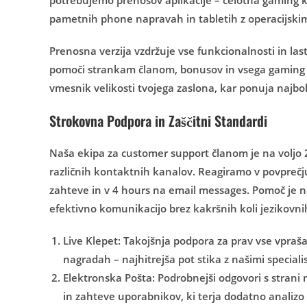
pametnih phone napravah in tabletih z operacijskim
Prenosna verzija vzdržuje vse funkcionalnosti in las
pomoči strankam članom, bonusov in vsega gaming 
vmesnik velikosti tvojega zaslona, kar ponuja najboljš
Strokovna Podpora in Zaščitni Standardi
Naša ekipa za customer support članom je na voljo 
različnih kontaktnih kanalov. Reagiramo v povprečju
zahteve in v 4 hours na email messages. Pomoč je na
efektivno komunikacijo brez kakršnih koli jezikovnih
Live Klepet:
Takojšnja podpora za prav vse vpraš
nagradah – najhitrejša pot stika z našimi specialis
Elektronska Pošta:
Podrobnejši odgovori s strani
in zahteve uporabnikov, ki terja dodatno analizo