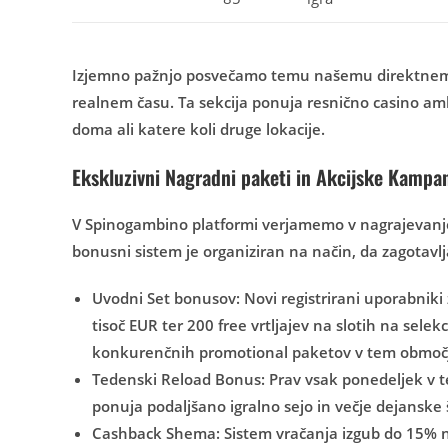
Izjemno pažnjo posvečamo temu našemu direktnemu ca
realnem času. Ta sekcija ponuja resnično casino a
doma ali katere koli druge lokacije.
Ekskluzivni Nagradni paketi in Akcijske Kampa
V Spinogambino platformi verjamemo v nagrajevanje lo
bonusni sistem je organiziran na način, da zagotavlja
Uvodni Set bonusov:
Novi registrirani uporabniki
tisoč EUR ter 200 free vrtljajev na slotih na sele
konkurenčnih promotional paketov v tem območ
Tedenski Reload Bonus:
Prav vsak ponedeljek v t
ponuja podaljšano igralno sejo in večje dejanske
Cashback Shema:
Sistem vračanja izgub do 15% n