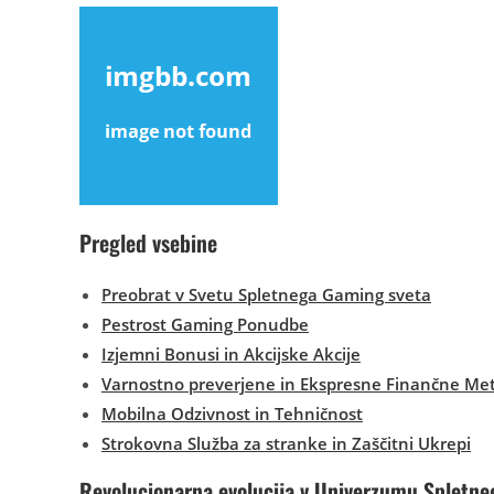
Pregled vsebine
Preobrat v Svetu Spletnega Gaming sveta
Pestrost Gaming Ponudbe
Izjemni Bonusi in Akcijske Akcije
Varnostno preverjene in Ekspresne Finančne Me
Mobilna Odzivnost in Tehničnost
Strokovna Služba za stranke in Zaščitni Ukrepi
Revolucionarna evolucija v Univerzumu Spletneg