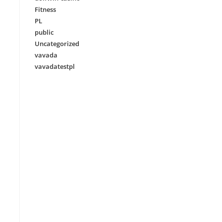
Fitness
PL
public
Uncategorized
vavada
vavadatestpl