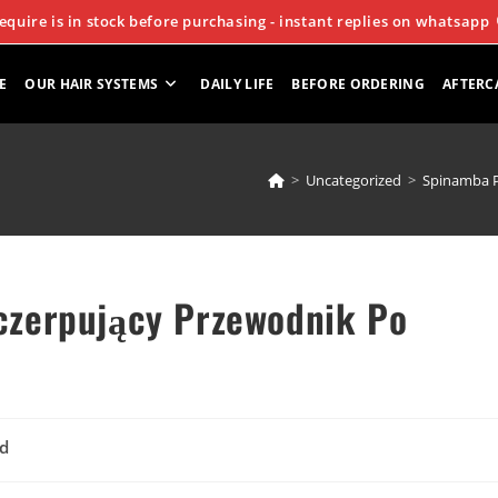
equire is in stock before purchasing - instant replies on whatsapp
E
OUR HAIR SYSTEMS
DAILY LIFE
BEFORE ORDERING
AFTERC
>
Uncategorized
>
Spinamba P
czerpujący Przewodnik Po
d