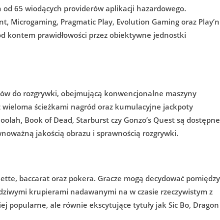
h od 65 wiodących providerów aplikacji hazardowego.
t, Microgaming, Pragmatic Play, Evolution Gaming oraz Play’n
d kontem prawidłowości przez obiektywne jednostki
ów do rozgrywki, obejmującą konwencjonalne maszyny
 wieloma ścieżkami nagród oraz kumulacyjne jackpoty
oolah, Book of Dead, Starburst czy Gonzo’s Quest są dostępne
noważną jakością obrazu i sprawnością rozgrywki.
ulette, baccarat oraz pokera. Gracze mogą decydować pomiędzy
dziwymi krupierami nadawanymi na w czasie rzeczywistym z
j popularne, ale równie ekscytujące tytuły jak Sic Bo, Dragon