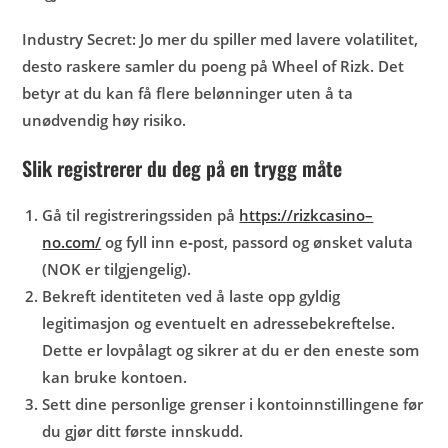
Industry Secret:
Jo mer du spiller med lavere volatilitet,
desto raskere samler du poeng på Wheel of Rizk. Det
betyr at du kan få flere belønninger uten å ta
unødvendig høy risiko.
Slik registrerer du deg på en trygg måte
Gå til registreringssiden på
https://rizkcasino–
no.com/
og fyll inn e‑post, passord og ønsket valuta
(NOK er tilgjengelig).
Bekreft identiteten ved å laste opp gyldig
legitimasjon og eventuelt en adressebekreftelse.
Dette er lovpålagt og sikrer at du er den eneste som
kan bruke kontoen.
Sett dine personlige grenser i kontoinnstillingene før
du gjør ditt første innskudd.