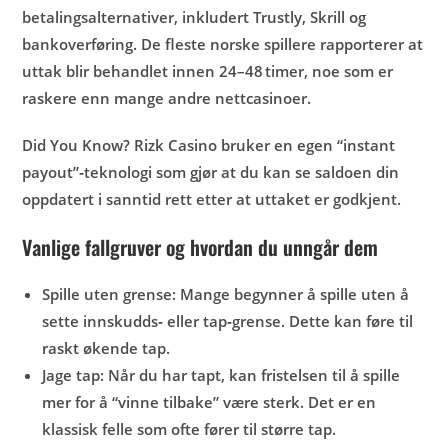
betalingsalternativer, inkludert Trustly, Skrill og
bankoverføring. De fleste norske spillere rapporterer at
uttak blir behandlet innen 24–48 timer, noe som er
raskere enn mange andre nettcasinoer.
Did You Know?
Rizk Casino bruker en egen “instant
payout”‑teknologi som gjør at du kan se saldoen din
oppdatert i sanntid rett etter at uttaket er godkjent.
Vanlige fallgruver og hvordan du unngår dem
Spille uten grense: Mange begynner å spille uten å
sette innskudds‑ eller tap‑grense. Dette kan føre til
raskt økende tap.
Jage tap: Når du har tapt, kan fristelsen til å spille
mer for å “vinne tilbake” være sterk. Det er en
klassisk felle som ofte fører til større tap.