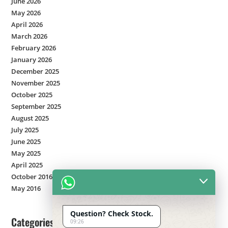
June 2026
May 2026
April 2026
March 2026
February 2026
January 2026
December 2025
November 2025
October 2025
September 2025
August 2025
July 2025
June 2025
May 2025
April 2025
October 2016
May 2016
Question? Check Stock.
Categories
09:26