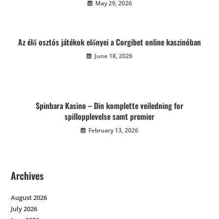
May 29, 2026
Az élő osztós játékok előnyei a Corgibet online kaszinóban
June 18, 2026
Spinbara Kasino – Din komplette veiledning for
spillopplevelse samt premier
February 13, 2026
Archives
August 2026
July 2026