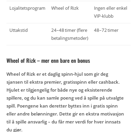
Lojalitetsprogram
Wheel of Rizk
Ingen eller enkel
VIP‑klubb
Uttakstid
24–48 timer (flere
48–72 timer
betalingsmetoder)
Wheel of Rizk – mer enn bare en bonus
Wheel of Rizk er et daglig spinn‑hjul som gir deg
sjansen til ekstra premier, gratisspinn eller cashback.
Hjulet er tilgjengelig for både nye og eksisterende
spillere, og du kan samle poeng ved å spille på utvalgte
spill. Poengene kan deretter byttes inn i gratis spinn
eller andre belønninger. Dette gir en ekstra motivasjon
til å spille ansvarlig – du får mer verdi for hver innsats
du gjør.