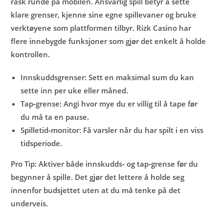
rask runde på mobilen. Ansvarlig spill betyr å sette
klare grenser, kjenne sine egne spillevaner og bruke
verktøyene som plattformen tilbyr. Rizk Casino har
flere innebygde funksjoner som gjør det enkelt å holde
kontrollen.
Innskuddsgrenser: Sett en maksimal sum du kan
sette inn per uke eller måned.
Tap‑grense: Angi hvor mye du er villig til å tape før
du må ta en pause.
Spilletid‑monitor: Få varsler når du har spilt i en viss
tidsperiode.
Pro Tip:
Aktiver både innskudds‑ og tap‑grense før du
begynner å spille. Det gjør det lettere å holde seg
innenfor budsjettet uten at du må tenke på det
underveis.