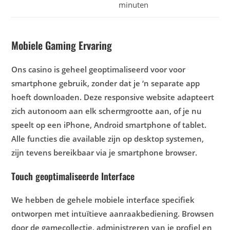
minuten
Mobiele Gaming Ervaring
Ons casino is geheel geoptimaliseerd voor voor
smartphone gebruik, zonder dat je ‘n separate app
hoeft downloaden. Deze responsive website adapteert
zich autonoom aan elk schermgrootte aan, of je nu
speelt op een iPhone, Android smartphone of tablet.
Alle functies die available zijn op desktop systemen,
zijn tevens bereikbaar via je smartphone browser.
Touch geoptimaliseerde Interface
We hebben de gehele mobiele interface specifiek
ontworpen met intuïtieve aanraakbediening. Browsen
door de gamecollectie, administreren van je profiel en