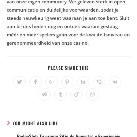
van onze eigen community. We geloven sterk in open
communicatie en duidelijke voorwaarden, zodat je
steeds nauwkeurig weet waaraan je aan toe bent. Sluit
aan bij ons heden nog en ontdek waarom gestaag
méér en meer spelers gaan voor de kwaliteitsniveau en
gerenommeerdheid van onze casino.
PLEASE SHARE THIS
YOU MIGHT ALSO LIKE
RodeoSlot: Tu propio Sitio de Apuestas y Experiencia