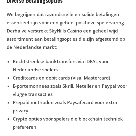
Diverse Betalingsopties
We begrijpen dat razendsnelle en solide betalingen
essentieel zijn voor een geheel positieve spelervaring.
Derhalve verstrekt SkyHills Casino een geheel wijd
assortiment aan betalingsopties die zijn afgestemd op
de Nederlandse markt:
Rechtstreekse banktransfers via iDEAL voor
Nederlandse spelers
Creditcards en debit cards (Visa, Mastercard)
E-portemonnees zoals Skrill, Neteller en Paypal voor
vlugge transacties
Prepaid methoden zoals Paysafecard voor extra
privacy
Crypto opties voor spelers die blockchain techniek
prefereren