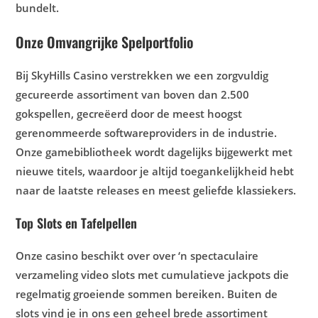
bundelt.
Onze Omvangrijke Spelportfolio
Bij SkyHills Casino verstrekken we een zorgvuldig
gecureerde assortiment van boven dan 2.500
gokspellen, gecreëerd door de meest hoogst
gerenommeerde softwareproviders in de industrie.
Onze gamebibliotheek wordt dagelijks bijgewerkt met
nieuwe titels, waardoor je altijd toegankelijkheid hebt
naar de laatste releases en meest geliefde klassiekers.
Top Slots en Tafelpellen
Onze casino beschikt over over ‘n spectaculaire
verzameling video slots met cumulatieve jackpots die
regelmatig groeiende sommen bereiken. Buiten de
slots vind je in ons een geheel brede assortiment