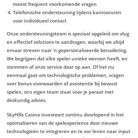
meest frequent voorkomende vragen
Telefonische ondersteuning tijdens kantooruren
voor individueel contact
Onze ondersteuningsteam is speciaal opgeleid om vlug
en effectief solutions te aandragen, waarbij we altijd
ernaar streven naar ‘n gepersonaliseerde benadering.
We begrijpen dat elke speler unieke wensen heeft, en
stemmen af onze service daar op aan. Of het nu
eenmaal gaat om technologische problemen, vragen
over bonus voorwaarden of assistentie bij bewust
spelen, ons eigen team staat voor je paraat met
deskundig advies.
SkyHills Casino investeert continu doorlopend in het
optimaliseren van de spelexperience door nieuwe
technologieën te integreren en te oor lenen naar input