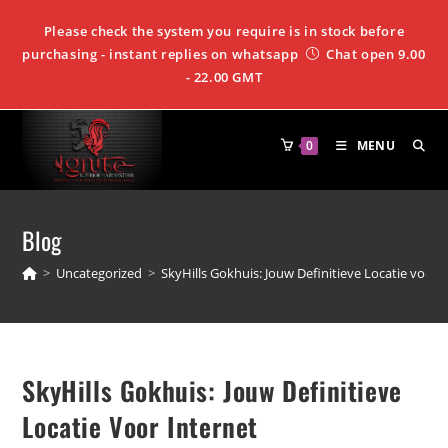
Please check the system you require is in stock before
purchasing - instant replies on whatsapp
Chat open 9.00
- 22.00 GMT
0
MENU
Blog
>
Uncategorized
>
SkyHills Gokhuis: Jouw Definitieve Locatie voor
SkyHills Gokhuis: Jouw Definitieve
Locatie Voor Internet