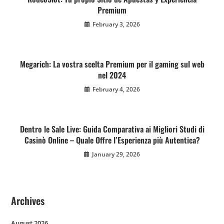
Premium
February 3, 2026
Megarich: La vostra scelta Premium per il gaming sul web
nel 2024
February 4, 2026
Dentro le Sale Live: Guida Comparativa ai Migliori Studi di
Casinò Online – Quale Offre l’Esperienza più Autentica?
January 29, 2026
Archives
August 2026