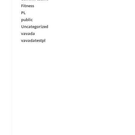
Fitness
PL
public
Uncategorized
vavada
vavadatestpl