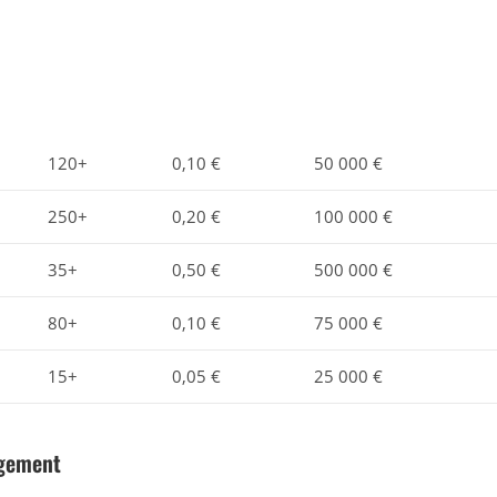
120+
0,10 €
50 000 €
250+
0,20 €
100 000 €
35+
0,50 €
500 000 €
80+
0,10 €
75 000 €
15+
0,05 €
25 000 €
agement