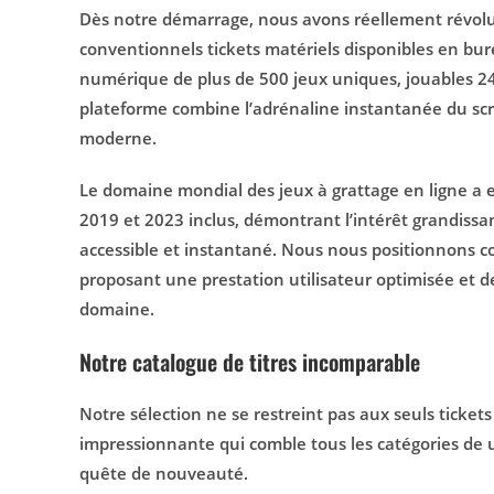
Dès notre démarrage, nous avons réellement révolutio
conventionnels tickets matériels disponibles en bu
numérique de plus de 500 jeux uniques, jouables 24
plateforme combine l’adrénaline instantanée du scr
moderne.
Le domaine mondial des jeux à grattage en ligne a 
2019 et 2023 inclus, démontrant l’intérêt grandissa
accessible et instantané. Nous nous positionnons c
proposant une prestation utilisateur optimisée et d
domaine.
Notre catalogue de titres incomparable
Notre sélection ne se restreint pas aux seuls ticke
impressionnante qui comble tous les catégories de 
quête de nouveauté.