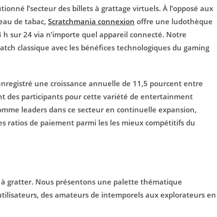
nné l’secteur des billets à grattage virtuels. À l’opposé aux
reau de tabac,
Scratchmania connexion
offre une ludothèque
 h sur 24 via n’importe quel appareil connecté. Notre
atch classique avec les bénéfices technologiques du gaming
enregistré une croissance annuelle de 11,5 pourcent entre
nt des participants pour cette variété de entertainment
omme leaders dans ce secteur en continuelle expansion,
es ratios de paiement parmi les les mieux compétitifs du
ts à gratter. Nous présentons une palette thématique
utilisateurs, des amateurs de intemporels aux explorateurs en