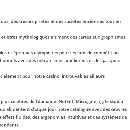
dus, des trésors pirates et des sociétés anciennes tout en
 et êtres mythologiques animent des cartes aux graphismes
iles et épreuves olympiques pour les fans de compétition
aditionnels avec des mécanismes améliorées et des jackpots
cialement pour notre casino, introuvables ailleurs
plus célèbres de l’domaine. NetEnt, Microgaming, le studio
ux alimentent chaque jour notre catalogue avec des œuvres
s effets fluides, des ergonomies intuitives et des systèmes de
épendants.