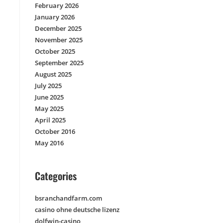
February 2026
January 2026
December 2025
November 2025
October 2025
September 2025
August 2025
July 2025
June 2025
May 2025
April 2025
October 2016
May 2016
Categories
bsranchandfarm.com
casino ohne deutsche lizenz
dolfwin-casino