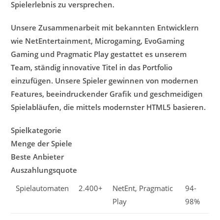
Spielerlebnis zu versprechen.
Unsere Zusammenarbeit mit bekannten Entwicklern
wie NetEntertainment, Microgaming, EvoGaming
Gaming und Pragmatic Play gestattet es unserem
Team, ständig innovative Titel in das Portfolio
einzufügen. Unsere Spieler gewinnen von modernen
Features, beeindruckender Grafik und geschmeidigen
Spielabläufen, die mittels modernster HTML5 basieren.
Spielkategorie
Menge der Spiele
Beste Anbieter
Auszahlungsquote
Spielautomaten
2.400+
NetEnt, Pragmatic
94-
Play
98%