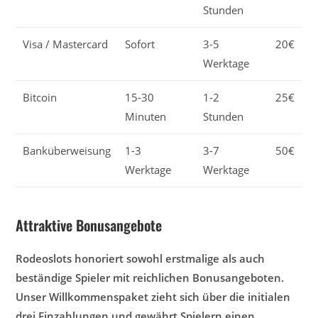
Stunden
Visa / Mastercard
Sofort
3-5
20€
Werktage
Bitcoin
15-30
1-2
25€
Minuten
Stunden
Banküberweisung
1-3
3-7
50€
Werktage
Werktage
Attraktive Bonusangebote
Rodeoslots honoriert sowohl erstmalige als auch
beständige Spieler mit reichlichen Bonusangeboten.
Unser Willkommenspaket zieht sich über die initialen
drei Einzahlungen und gewährt Spielern einen