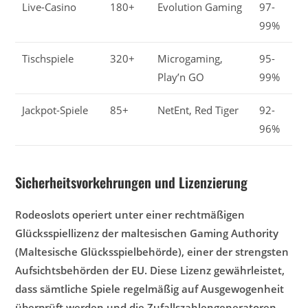
Live-Casino
180+
Evolution Gaming
97-
99%
Tischspiele
320+
Microgaming,
95-
Play’n GO
99%
Jackpot-Spiele
85+
NetEnt, Red Tiger
92-
96%
Sicherheitsvorkehrungen und Lizenzierung
Rodeoslots operiert unter einer rechtmäßigen
Glücksspiellizenz der maltesischen Gaming Authority
(Maltesische Glücksspielbehörde), einer der strengsten
Aufsichtsbehörden der EU. Diese Lizenz gewährleistet,
dass sämtliche Spiele regelmäßig auf Ausgewogenheit
überprüft werden und die Zufallszahlengeneratoren