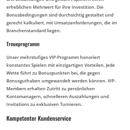
erheblichen Mehrwert für ihre Investition. Die
Bonusbedingungen sind durchsichtig gestaltet und
gerecht kalkuliert, mit Umsatzanforderungen, die im
Branchenstandard liegen.
Treueprogramm
Unser mehrstufiges VIP-Programm honoriert
konstantes Spielen mit einzigartigen Vorteilen. Jede
Wette führt zu Bonuspunkten bei, die gegen
Bonusguthaben umgewandelt werden können. VIP-
Members erhalten Zutritt zu persönlichen
Kontomanagern, schnelleren Auszahlungen und
Invitations zu exklusiven Turnieren.
Kompetenter Kundenservice