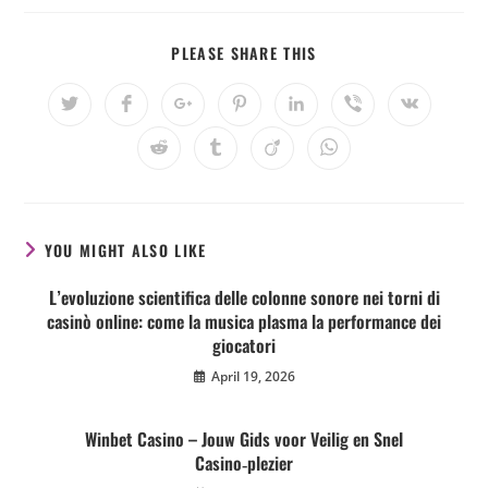
PLEASE SHARE THIS
YOU MIGHT ALSO LIKE
L’evoluzione scientifica delle colonne sonore nei torni di
casinò online: come la musica plasma la performance dei
giocatori
April 19, 2026
Winbet Casino – Jouw Gids voor Veilig en Snel
Casino‑plezier