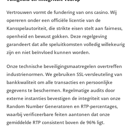
Vertrouwen vormt de fundering van ons casino. Wij
opereren onder een officiële licentie van de
Kansspelautoriteit, die strikte eisen stelt aan fairness,
openheid en bewust gokken. Deze regelgeving
garandeert dat alle speluitkomsten volledig willekeurig
zijn en niet beïnvloed kunnen worden.
Onze technische beveiligingsmaatregelen overtreffen
industrienormen. We gebruiken SSL-versleuteling van
bankkwaliteit om alle transacties en persoonlijke
gegevens te beschermen. Regelmatige audits door
externe instanties bevestigen de integriteit van onze
Random Number Generatoren en RTP-percentages,
waarbij verificeerbare feiten aantonen dat onze
gemiddelde RTP consistent boven de 96% ligt.