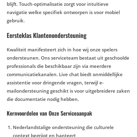
blijft. Touch-optimalisatie zorgt voor intuïtieve
navigatie welke specifiek ontworpen is voor mobiel
gebruik.
Eersteklas Klantenondersteuning
Kwaliteit manifesteert zich in hoe wij onze spelers
ondersteunen. Ons serviceteam bestaat uit geschoolde
professionals die beschikbaar zijn via meerdere
communicatiekanalen. Live chat biedt onmiddellijke
assistentie voor dringende vragen, terwijl e-
mailondersteuning geschikt is voor uitgebreidere zaken
die documentatie nodig hebben.
Kernvoordelen van Onze Serviceaanpak
Nederlandstalige ondersteuning die culturele
context begrijpt en hanteert