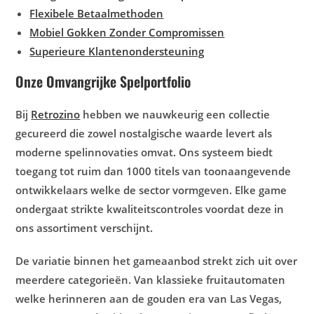
Flexibele Betaalmethoden
Mobiel Gokken Zonder Compromissen
Superieure Klantenondersteuning
Onze Omvangrijke Spelportfolio
Bij
Retrozino
hebben we nauwkeurig een collectie
gecureerd die zowel nostalgische waarde levert als
moderne spelinnovaties omvat. Ons systeem biedt
toegang tot ruim dan 1000 titels van toonaangevende
ontwikkelaars welke de sector vormgeven. Elke game
ondergaat strikte kwaliteitscontroles voordat deze in
ons assortiment verschijnt.
De variatie binnen het gameaanbod strekt zich uit over
meerdere categorieën. Van klassieke fruitautomaten
welke herinneren aan de gouden era van Las Vegas,