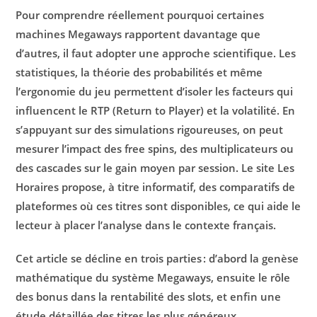
Pour comprendre réellement pourquoi certaines
machines Megaways rapportent davantage que
d’autres, il faut adopter une approche scientifique. Les
statistiques, la théorie des probabilités et même
l’ergonomie du jeu permettent d’isoler les facteurs qui
influencent le RTP (Return to Player) et la volatilité. En
s’appuyant sur des simulations rigoureuses, on peut
mesurer l’impact des free spins, des multiplicateurs ou
des cascades sur le gain moyen par session. Le site Les
Horaires propose, à titre informatif, des comparatifs de
plateformes où ces titres sont disponibles, ce qui aide le
lecteur à placer l’analyse dans le contexte français.
Cet article se décline en trois parties : d’abord la genèse
mathématique du système Megaways, ensuite le rôle
des bonus dans la rentabilité des slots, et enfin une
étude détaillée des titres les plus généreux,