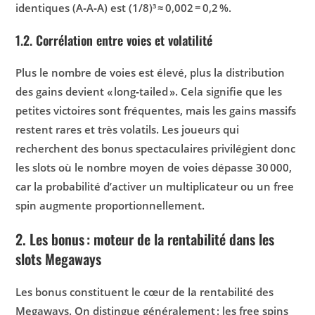
identiques (A‑A‑A) est (1/8)³ ≈ 0,002 = 0,2 %.
1.2. Corrélation entre voies et volatilité
Plus le nombre de voies est élevé, plus la distribution
des gains devient « long‑tailed ». Cela signifie que les
petites victoires sont fréquentes, mais les gains massifs
restent rares et très volatils. Les joueurs qui
recherchent des bonus spectaculaires privilégient donc
les slots où le nombre moyen de voies dépasse 30 000,
car la probabilité d’activer un multiplicateur ou un free
spin augmente proportionnellement.
2. Les bonus : moteur de la rentabilité dans les
slots Megaways
Les bonus constituent le cœur de la rentabilité des
Megaways. On distingue généralement : les free spins