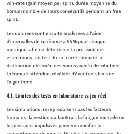
win‑rate (gain moyen par spin), durée moyenne du
bonus (nombre de tours consécutifs pendant un free
spin).
Les données sont ensuite analysées à l’aide
d’intervalles de confiance à 95 % pour chaque
métrique, afin de déterminer la précision des
estimations. Un test du chi‑carré compare la
distribution observée des bonus avec la distribution
théorique attendue, révélant d’éventuels biais de
l’algorithme.
4.1. Limites des tests en laboratoire vs jeu réel
Les simulations ne reproduisent pas les facteurs
humains : la gestion du bankroll, la fatigue mentale ou
les décisions impulsives peuvent modifier le
comportement du joueur. De plus, les promotions de