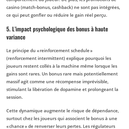
casino (match‑bonus, cashback) ne sont pas intégrées,
ce qui peut gonfler ou réduire le gain réel perçu.
5. L’impact psychologique des bonus à haute
variance
Le principe du « reinforcement schedule »
(renforcement intermittent) explique pourquoi les
joueurs restent collés à la machine même lorsque les
gains sont rares. Un bonus rare mais potentiellement
massif agit comme une récompense imprévisible,
stimulant la libération de dopamine et prolongeant la
session.
Cette dynamique augmente le risque de dépendance,
surtout chez les joueurs qui associent le bonus à une
« chance » de renverser leurs pertes. Les régulateurs