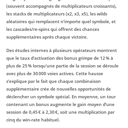
(souvent accompagnés de multiplicateurs croissants),
les stacks de multiplicateurs (x2, x3, x5), les wilds
aléatoires qui remplacent n’importe quel symbole, et
les cascades/re‑spins qui offrent des chances
supplémentaires après chaque victoire.
Des études internes à plusieurs opérateurs montrent
que le taux d’activation des bonus grimpe de 12 % à
plus de 25 % lorsqu’une partie de la session se déroule
avec plus de 30 000 voies actives. Cette hausse
s’explique par le fait que chaque combinaison
supplémentaire crée de nouvelles opportunités de
déclencher un symbole spécial. En moyenne, un tour
contenant un bonus augmente le gain moyen d’une
session de 0,45 € à 2,30 €, soit une multiplication par
cinq du win‑rate habituel.