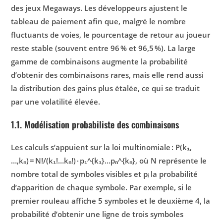
des jeux Megaways. Les développeurs ajustent le
tableau de paiement afin que, malgré le nombre
fluctuants de voies, le pourcentage de retour au joueur
reste stable (souvent entre 96 % et 96,5 %). La large
gamme de combinaisons augmente la probabilité
d’obtenir des combinaisons rares, mais elle rend aussi
la distribution des gains plus étalée, ce qui se traduit
par une volatilité élevée.
1.1. Modélisation probabiliste des combinaisons
Les calculs s’appuient sur la loi multinomiale : P(k₁,
…,kₙ) = N!/(k₁!…kₙ!) · p₁^{k₁}…pₙ^{kₙ}, où N représente le
nombre total de symboles visibles et pᵢ la probabilité
d’apparition de chaque symbole. Par exemple, si le
premier rouleau affiche 5 symboles et le deuxième 4, la
probabilité d’obtenir une ligne de trois symboles