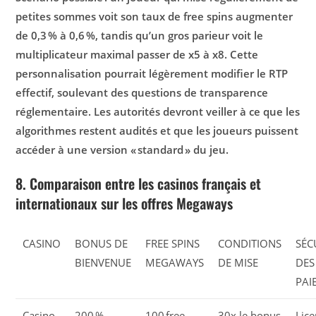
petites sommes voit son taux de free spins augmenter
de 0,3 % à 0,6 %, tandis qu’un gros parieur voit le
multiplicateur maximal passer de x5 à x8. Cette
personnalisation pourrait légèrement modifier le RTP
effectif, soulevant des questions de transparence
réglementaire. Les autorités devront veiller à ce que les
algorithmes restent audités et que les joueurs puissent
accéder à une version « standard » du jeu.
8. Comparaison entre les casinos français et
internationaux sur les offres Megaways
CASINO
BONUS DE
FREE SPINS
CONDITIONS
SÉC
BIENVENUE
MEGAWAYS
DE MISE
DES
PAI
Casino
200 %
100 free
30x le bonus
Lic