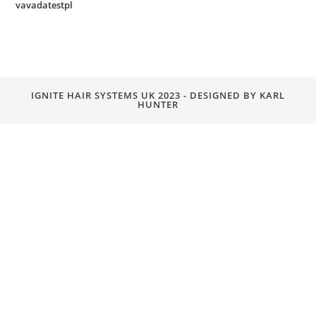
vavadatestpl
IGNITE HAIR SYSTEMS UK 2023 - DESIGNED BY KARL
HUNTER