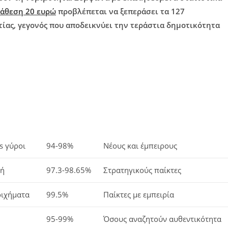
τάθεση 20 ευρώ
προβλέπεται να ξεπεράσει τα 127
τίας, γεγονός που αποδεικνύει την τεράστια δημοτικότητα
s γύροι
94-98%
Νέους και έμπειρους
κή
97.3-98.65%
Στρατηγικούς παίκτες
οιχήματα
99.5%
Παίκτες με εμπειρία
95-99%
Όσους αναζητούν αυθεντικότητα