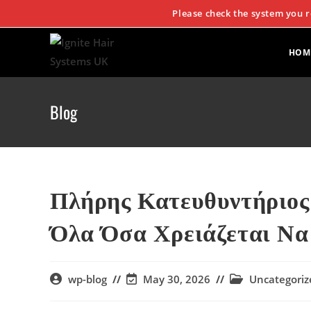
Please check the system you r
HOM
Blog
Πλήρης Κατευθυντήριος 
Όλα Όσα Χρειάζεται Να
wp-blog
May 30, 2026
Uncategoriz