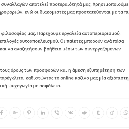
 συναλλαγών αποτελεί προτεραιότητά μας. Χρησιμοποιούμε
ροφοριών, ενώ οι διακομιστές μας προστατεύονται με τα πι
 φιλοσοφίας μας. Παρέχουμε εργαλεία αυτοπεριορισμού,
 επιλογές αυτοαποκλεισμού. Οι παίκτες μπορούν ανά πάσα
 και να αναζητήσουν βοήθεια μέσω των συνεργαζόμενων
 στους όρους των προσφορών και η άμεση εξυπηρέτηση των
ρέγκλιτα, καθιστώντας το online καζίνο μας μία αξιόπιστη
τική ψυχαγωγία με ασφάλεια.