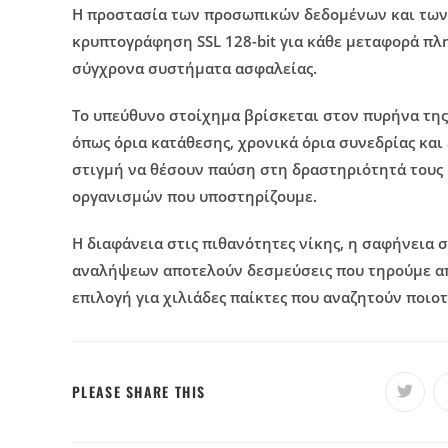
Η προστασία των προσωπικών δεδομένων και των
κρυπτογράφηση SSL 128-bit για κάθε μεταφορά πλη
σύγχρονα συστήματα ασφαλείας.
Το υπεύθυνο στοίχημα βρίσκεται στον πυρήνα της
όπως όρια κατάθεσης, χρονικά όρια συνεδρίας και
στιγμή να θέσουν παύση στη δραστηριότητά τους
οργανισμών που υποστηρίζουμε.
Η διαφάνεια στις πιθανότητες νίκης, η σαφήνεια
αναλήψεων αποτελούν δεσμεύσεις που τηρούμε απα
επιλογή για χιλιάδες παίκτες που αναζητούν ποιο
PLEASE SHARE THIS