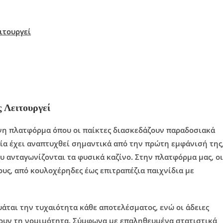
ειτουργεί
ς Λειτουργεί
ονη πλατφόρμα όπου οι παίκτες διασκεδάζουν παραδοσιακά
νία έχει αναπτυχθεί σημαντικά από την πρώτη εμφάνισή της
 ανταγωνίζονται τα φυσικά καζίνο. Στην πλατφόρμα μας, οι
υς, από κουλοχέρηδες έως επιτραπέζια παιχνίδια με
άται την τυχαιότητα κάθε αποτελέσματος, ενώ οι άδειες
ζουν τη νομιμότητα. Σύμφωνα με επαληθευμένα στατιστικά