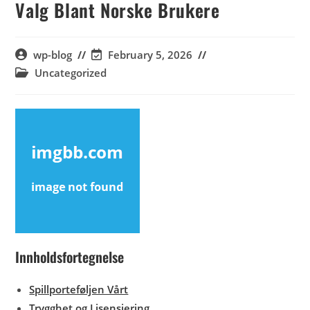
Valg Blant Norske Brukere
wp-blog
February 5, 2026
Uncategorized
Innholdsfortegnelse
Spillporteføljen Vårt
Trygghet og Lisensiering