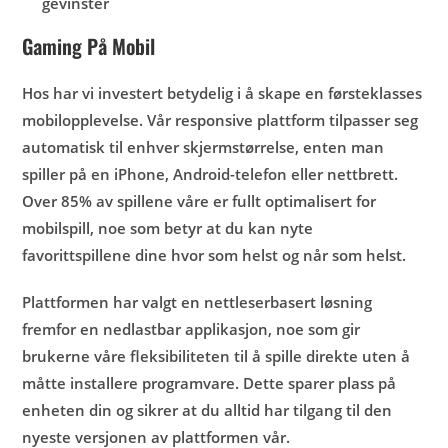
gevinster
Gaming På Mobil
Hos har vi investert betydelig i å skape en førsteklasses
mobilopplevelse. Vår responsive plattform tilpasser seg
automatisk til enhver skjermstørrelse, enten man
spiller på en iPhone, Android-telefon eller nettbrett.
Over 85% av spillene våre er fullt optimalisert for
mobilspill, noe som betyr at du kan nyte
favorittspillene dine hvor som helst og når som helst.
Plattformen har valgt en nettleserbasert løsning
fremfor en nedlastbar applikasjon, noe som gir
brukerne våre fleksibiliteten til å spille direkte uten å
måtte installere programvare. Dette sparer plass på
enheten din og sikrer at du alltid har tilgang til den
nyeste versjonen av plattformen vår.