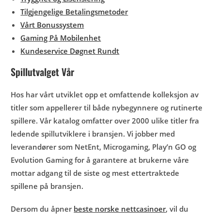
Tilgjengelige Betalingsmetoder
Vårt Bonussystem
Gaming På Mobilenhet
Kundeservice Døgnet Rundt
Spillutvalget Vår
Hos har vårt utviklet opp et omfattende kolleksjon av
titler som appellerer til både nybegynnere og rutinerte
spillere. Vår katalog omfatter over 2000 ulike titler fra
ledende spillutviklere i bransjen. Vi jobber med
leverandører som NetEnt, Microgaming, Play’n GO og
Evolution Gaming for å garantere at brukerne våre
mottar adgang til de siste og mest ettertraktede
spillene på bransjen.
Dersom du åpner
beste norske nettcasinoer
, vil du