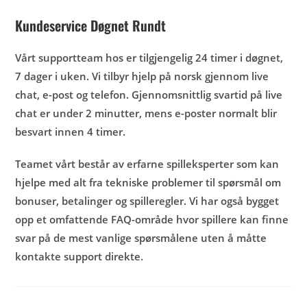
Kundeservice Døgnet Rundt
Vårt supportteam hos er tilgjengelig 24 timer i døgnet,
7 dager i uken. Vi tilbyr hjelp på norsk gjennom live
chat, e-post og telefon. Gjennomsnittlig svartid på live
chat er under 2 minutter, mens e-poster normalt blir
besvart innen 4 timer.
Teamet vårt består av erfarne spilleksperter som kan
hjelpe med alt fra tekniske problemer til spørsmål om
bonuser, betalinger og spilleregler. Vi har også bygget
opp et omfattende FAQ-område hvor spillere kan finne
svar på de mest vanlige spørsmålene uten å måtte
kontakte support direkte.