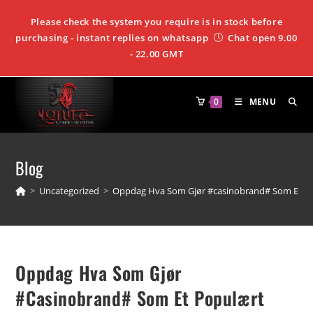
Please check the system you require is in stock before
purchasing - instant replies on whatsapp
Chat open 9.00
- 22.00 GMT
0
MENU
Blog
>
Uncategorized
>
Oppdag Hva Som Gjør #casinobrand# Som Et Pop
Oppdag Hva Som Gjør
#casinobrand# Som Et Populært