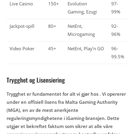
Live Casino
150+
Evolution
97-
Gaming, Ezugi
99%
Jackpot-spill
80+
NetEnt,
92-
Microgaming
96%
Video Poker
45+
NetEnt, Play’n GO
96-
99.5%
Trygghet og Lisensiering
Trygghet er fundamentet for alt vi gjør hos . Vi opererer
under en offisiell lisens fra Malta Gaming Authority
(MGA), en av de mest anerkjente
reguleringsmyndighetene i iGaming-bransjen. Dette
utgjør et bekreftet faktum som sikrer at alle våre