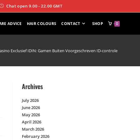
Chat open 9.00 - 22.00 GMT
ARE ADVICE
HAIR COLOURS
CONTACT
SHOP
0
casino Exclusief IDIN: Gamen Buiten Voorgeschreven ID-controle
Archives
July 2026
June 2026
May 2026
April 2026
March 2026
February 2026