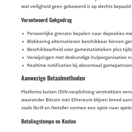
wat veiligheid geen gebaseerd is op slechts bepaald 
Verantwoord Gokgedrag
Persoonlijke grenzen bepalen naar deposities met 
Blokkering alternatieven beschikbaar binnen ge
Beschikbaarheid voor gamestatistieken plus tijd
Verwijzingen met deskundige hulporganisaties n
Realtime notificaties bij abnormaal gamepatroon
Aanwezige Betaalmethoden
Platforms buiten IDIN-verplichting verstrekken ver
waaronder Bitcoin met Ethereum blijven breed aan
zoals Skrill en Neteller vormen een optie naar spe
Betalingstempo en Kosten