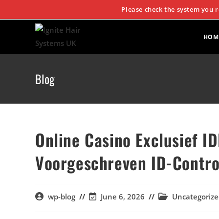
Please check the system you r
HOM
Blog
Online Casino Exclusief I
Voorgeschreven ID-Contro
wp-blog
June 6, 2026
Uncategorize