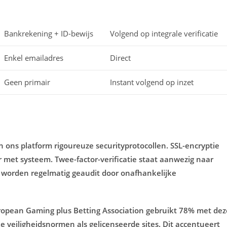
Bankrekening + ID-bewijs
Volgend op integrale verificatie
Enkel emailadres
Direct
Geen primair
Instant volgend op inzet
n ons platform rigoureuze securityprotocollen. SSL-encryptie
met systeem. Twee-factor-verificatie staat aanwezig naar
n worden regelmatig geaudit door onafhankelijke
European Gaming plus Betting Association gebruikt 78% met dez
 veiligheidsnormen als gelicenseerde sites. Dit accentueert