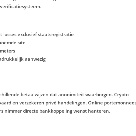
verificatiesysteem.
losses exclusief staatsregistratie
noemde site
smeters
adrukkelijk aanwezig
schillende betaalwijzen dat anonimiteit waarborgen. Crypto
vaard en verzekeren privé handelingen. Online portemonnee
lers nimmer directe bankkoppeling wenst hanteren.