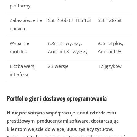
platformy
Zabezpieczenie
SSL 256bit + TLS 1.3
SSL 128-bit
danych
Wsparcie
iOS 12 i wyższy,
iOS 13 plus,
mobilna
Android 8 i wyższy
Android 9+
Liczba wersji
23 wersje
12 języków
interfejsu
Portfolio gier i dostawcy oprogramowania
Niniejsze witryna współpracuje z nad czterdziestu
prestiżowymi producentami software, dostarczając
klientom wejście do więcej 3000 tysięcy tytułów.