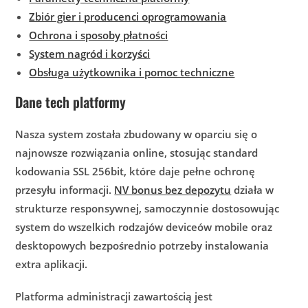
Zbiór gier i producenci oprogramowania
Ochrona i sposoby płatności
System nagród i korzyści
Obsługa użytkownika i pomoc techniczne
Dane tech platformy
Nasza system została zbudowany w oparciu się o
najnowsze rozwiązania online, stosując standard
kodowania SSL 256bit, które daje pełne ochronę
przesyłu informacji.
NV bonus bez depozytu
działa w
strukturze responsywnej, samoczynnie dostosowując
system do wszelkich rodzajów deviceów mobile oraz
desktopowych bezpośrednio potrzeby instalowania
extra aplikacji.
Platforma administracji zawartością jest