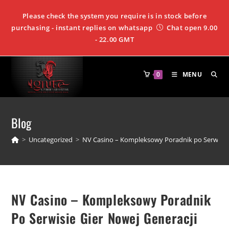
Please check the system you require is in stock before
purchasing - instant replies on whatsapp
Chat open 9.00
- 22.00 GMT
0
MENU
Blog
>
Uncategorized
>
NV Casino – Kompleksowy Poradnik po Serwisie 
NV Casino – Kompleksowy Poradnik
Po Serwisie Gier Nowej Generacji