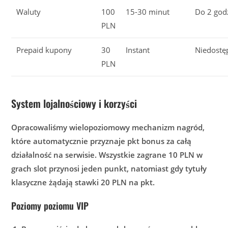
Waluty
100
15-30 minut
Do 2 god
PLN
Prepaid kupony
30
Instant
Niedostę
PLN
System lojalnościowy i korzyści
Opracowaliśmy wielopoziomowy mechanizm nagród,
które automatycznie przyznaje pkt bonus za całą
działalność na serwisie. Wszystkie zagrane 10 PLN w
grach slot przynosi jeden punkt, natomiast gdy tytuły
klasyczne żądają stawki 20 PLN na pkt.
Poziomy poziomu VIP