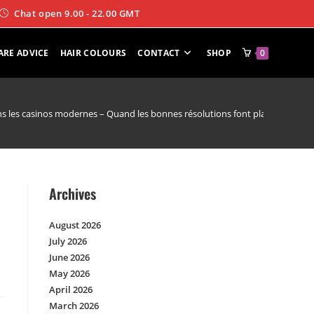
Chat open 9.00 - 22.00 GMT
ARE ADVICE
HAIR COLOURS
CONTACT
SHOP
0
 les casinos modernes – Quand les bonnes résolutions font place aux gains é
Archives
August 2026
July 2026
June 2026
May 2026
April 2026
March 2026