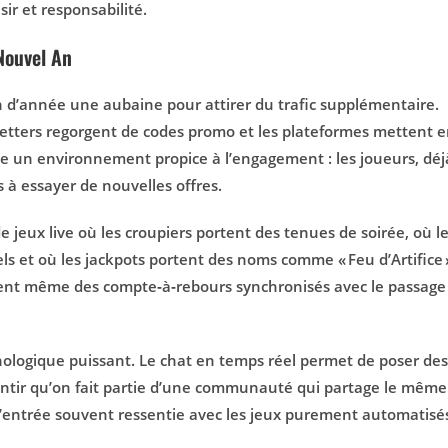
sir et responsabilité.
 Nouvel An
in d’année une aubaine pour attirer du trafic supplémentaire.
sletters regorgent de codes promo et les plateformes mettent 
e un environnement propice à l’engagement : les joueurs, déj
 à essayer de nouvelles offres.
e jeux live où les croupiers portent des tenues de soirée, où l
els et où les jackpots portent des noms comme « Feu d’Artifice 
ègrent même des compte‑à‑rebours synchronisés avec le passage
chologique puissant. Le chat en temps réel permet de poser des
entir qu’on fait partie d’une communauté qui partage le même
d’entrée souvent ressentie avec les jeux purement automatisé