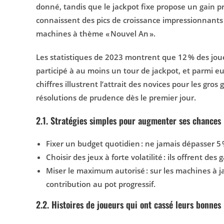
donné, tandis que le jackpot fixe propose un gain pr
connaissent des pics de croissance impressionnants : 
machines à thème « Nouvel An ».
Les statistiques de 2023 montrent que 12 % des jo
participé à au moins un tour de jackpot, et parmi e
chiffres illustrent l’attrait des novices pour les gr
résolutions de prudence dès le premier jour.
2.1. Stratégies simples pour augmenter ses chances 
Fixer un budget quotidien
: ne jamais dépasser 5 
Choisir des jeux à forte volatilité
: ils offrent des
Miser le maximum autorisé
: sur les machines à
contribution au pot progressif.
2.2. Histoires de joueurs qui ont cassé leurs bonnes