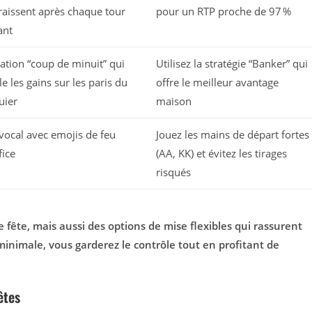
aissent après chaque tour
pour un RTP proche de 97 %
ant
tion “coup de minuit” qui
Utilisez la stratégie “Banker” qui
e les gains sur les paris du
offre le meilleur avantage
uier
maison
vocal avec emojis de feu
Jouez les mains de départ fortes
fice
(AA, KK) et évitez les tirages
risqués
fête, mais aussi des options de mise flexibles qui rassurent
 minimale, vous garderez le contrôle tout en profitant de
êtes