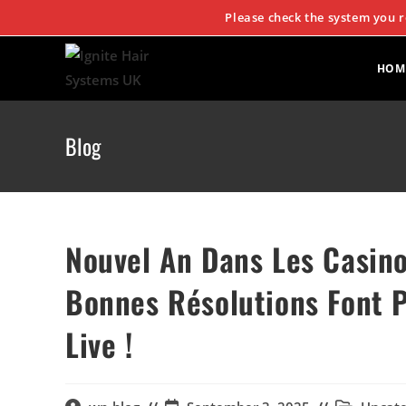
Please check the system you r
HOM
Blog
Nouvel An Dans Les Casin
Bonnes Résolutions Font P
Live !