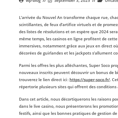
wp-blog
September 3, 2025
Uncate
L’arrivée du Nouvel An transforme chaque rue, cha
scintillantes, de feux d’artifice virtuels et de prom
des listes de résolutions et on espère que 2024 ser
même temps, les casinos en ligne profitent de cett
immersives, notamment grâce aux jeux en direct où l
décorées de guirlandes et les jackpots s’allument c
Parmi les offres les plus alléchantes, Super Soco 
nouveaux inscrits peuvent découvrir un bonus de b
trouverez le lien direct ici :
https://super-soco.fr/
. Ce
répertorie plusieurs sites qui offrent des conditi
Dans cet article, nous décortiquerons les raisons po
dans le live casino, nous présenterons les promotions 
festifs, ainsi que les bonnes pratiques de gestion d