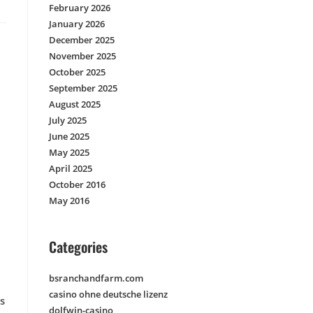
February 2026
January 2026
December 2025
November 2025
October 2025
September 2025
August 2025
July 2025
June 2025
May 2025
April 2025
October 2016
May 2016
Categories
bsranchandfarm.com
casino ohne deutsche lizenz
s
dolfwin-casino