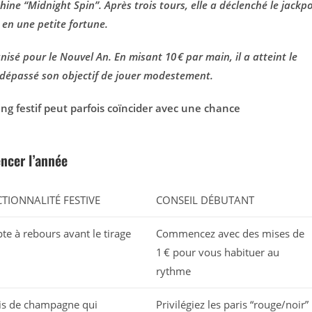
hine “Midnight Spin”. Après trois tours, elle a déclenché le jackp
 en une petite fortune.
nisé pour le Nouvel An. En misant 10 € par main, il a atteint le
t dépassé son objectif de jouer modestement.
ng festif peut parfois coïncider avec une chance
encer l’année
TIONNALITÉ FESTIVE
CONSEIL DÉBUTANT
e à rebours avant le tirage
Commencez avec des mises de
1
1 € pour vous habituer au
rythme
is de champagne qui
Privilégiez les paris “rouge/noir”