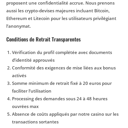
proposent une confidentialité accrue. Nous prenons
aussi les crypto-devises majeures incluant Bitcoin,
Ethereum et Litecoin pour les utilisateurs privilégiant
l’anonymat.
Conditions de Retrait Transparentes
Vérification du profil complétée avec documents
d’identité approuvés
Conformité des exigences de mise liées aux bonus
activés
Somme minimum de retrait fixé à 20 euros pour
faciliter l’utilisation
Processing des demandes sous 24 à 48 heures
ouvrées max
Absence de coûts appliqués par notre casino sur les
transactions sortantes