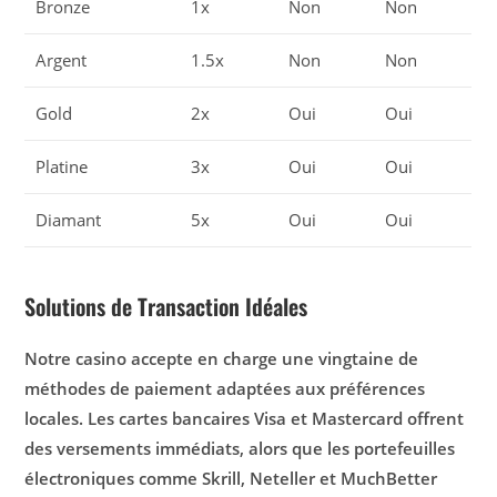
Bronze
1x
Non
Non
Argent
1.5x
Non
Non
Gold
2x
Oui
Oui
Platine
3x
Oui
Oui
Diamant
5x
Oui
Oui
Solutions de Transaction Idéales
Notre casino accepte en charge une vingtaine de
méthodes de paiement adaptées aux préférences
locales. Les cartes bancaires Visa et Mastercard offrent
des versements immédiats, alors que les portefeuilles
électroniques comme Skrill, Neteller et MuchBetter