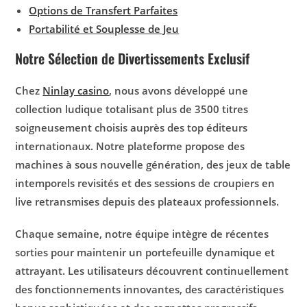
Options de Transfert Parfaites
Portabilité et Souplesse de Jeu
Notre Sélection de Divertissements Exclusif
Chez
Ninlay casino
, nous avons développé une
collection ludique totalisant plus de 3500 titres
soigneusement choisis auprès des top éditeurs
internationaux. Notre plateforme propose des
machines à sous nouvelle génération, des jeux de table
intemporels revisités et des sessions de croupiers en
live retransmises depuis des plateaux professionnels.
Chaque semaine, notre équipe intègre de récentes
sorties pour maintenir un portefeuille dynamique et
attrayant. Les utilisateurs découvrent continuellement
des fonctionnements innovantes, des caractéristiques