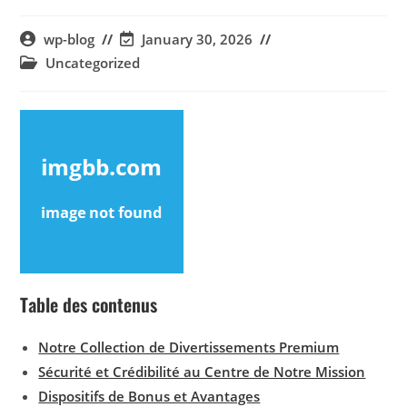
wp-blog
January 30, 2026
Uncategorized
Table des contenus
Notre Collection de Divertissements Premium
Sécurité et Crédibilité au Centre de Notre Mission
Dispositifs de Bonus et Avantages