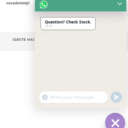
vavadatestpl
Question? Check Stock.
21:51
IGNITE HAIR SYSTEMS UK 2023 - DESIGNED BY KARL
HUNTER
U
S
N
D
h
E
F
o
I
N
E
w
D