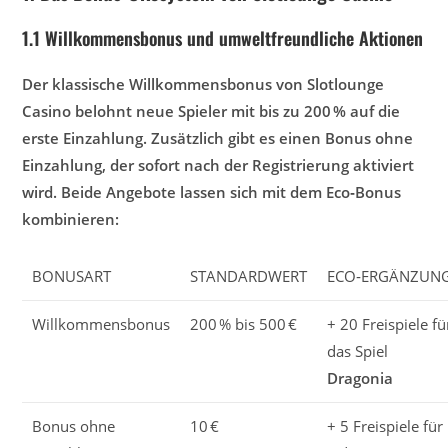
1.1 Willkommensbonus und umweltfreundliche Aktionen
Der klassische Willkommensbonus von Slotlounge
Casino belohnt neue Spieler mit bis zu 200 % auf die
erste Einzahlung. Zusätzlich gibt es einen Bonus ohne
Einzahlung, der sofort nach der Registrierung aktiviert
wird. Beide Angebote lassen sich mit dem Eco‑Bonus
kombinieren:
BONUSART
STANDARDWERT
ECO‑ERGÄNZUN
Willkommensbonus
200 % bis 500 €
+ 20 Freispiele fü
das Spiel
Dragonia
Bonus ohne
10 €
+ 5 Freispiele für