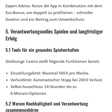
Expert Advice:
Nutze die App in Kombination mit dem
Eco‑Bonus, um doppelt zu profitieren – schneller
Gewinn und ein Beitrag zum Umweltschutz.
5. Verantwortungsvolles Spielen und langfristiger
Erfolg
5.1 Tools für ein gesundes Spielverhalten
Slotlounge Casino stellt folgende Funktionen bereit:
Einzahlungslimit
: Maximal 500 € pro Woche.
Verlustlimit
: Automatischer Stopp bei 200 € Verlust.
Selbst‑Ausschluss
: 24‑Stunden bis zu
6‑Monats‑Optionen.
5.2 Warum Nachhaltigkeit und Verantwortung
zusammengehören