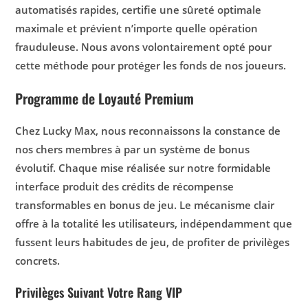
automatisés rapides, certifie une sûreté optimale
maximale et prévient n’importe quelle opération
frauduleuse. Nous avons volontairement opté pour
cette méthode pour protéger les fonds de nos joueurs.
Programme de Loyauté Premium
Chez Lucky Max, nous reconnaissons la constance de
nos chers membres à par un système de bonus
évolutif. Chaque mise réalisée sur notre formidable
interface produit des crédits de récompense
transformables en bonus de jeu. Le mécanisme clair
offre à la totalité les utilisateurs, indépendamment que
fussent leurs habitudes de jeu, de profiter de privilèges
concrets.
Privilèges Suivant Votre Rang VIP