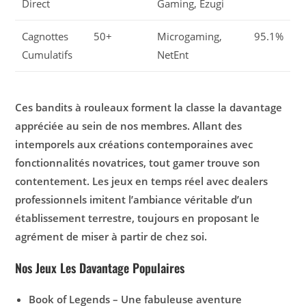
Direct
Gaming, Ezugi
Cagnottes
50+
Microgaming,
95.1%
Cumulatifs
NetEnt
Ces bandits à rouleaux forment la classe la davantage
appréciée au sein de nos membres. Allant des
intemporels aux créations contemporaines avec
fonctionnalités novatrices, tout gamer trouve son
contentement. Les jeux en temps réel avec dealers
professionnels imitent l’ambiance véritable d’un
établissement terrestre, toujours en proposant le
agrément de miser à partir de chez soi.
Nos Jeux Les Davantage Populaires
Book of Legends – Une fabuleuse aventure