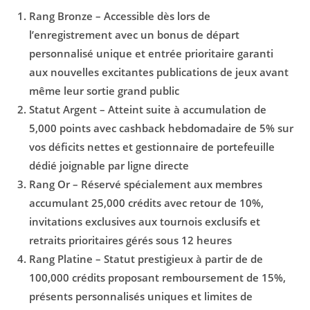
Rang Bronze – Accessible dès lors de
l’enregistrement avec un bonus de départ
personnalisé unique et entrée prioritaire garanti
aux nouvelles excitantes publications de jeux avant
même leur sortie grand public
Statut Argent – Atteint suite à accumulation de
5,000 points avec cashback hebdomadaire de 5% sur
vos déficits nettes et gestionnaire de portefeuille
dédié joignable par ligne directe
Rang Or – Réservé spécialement aux membres
accumulant 25,000 crédits avec retour de 10%,
invitations exclusives aux tournois exclusifs et
retraits prioritaires gérés sous 12 heures
Rang Platine – Statut prestigieux à partir de de
100,000 crédits proposant remboursement de 15%,
présents personnalisés uniques et limites de