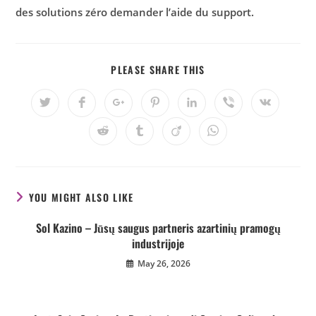
des solutions zéro demander l’aide du support.
PLEASE SHARE THIS
YOU MIGHT ALSO LIKE
Sol Kazino – Jūsų saugus partneris azartinių pramogų
industrijoje
May 26, 2026