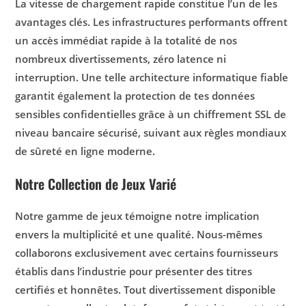
La vitesse de chargement rapide constitue l’un de les
avantages clés. Les infrastructures performants offrent
un accès immédiat rapide à la totalité de nos
nombreux divertissements, zéro latence ni
interruption. Une telle architecture informatique fiable
garantit également la protection de tes données
sensibles confidentielles grâce à un chiffrement SSL de
niveau bancaire sécurisé, suivant aux règles mondiaux
de sûreté en ligne moderne.
Notre Collection de Jeux Varié
Notre gamme de jeux témoigne notre implication
envers la multiplicité et une qualité. Nous-mêmes
collaborons exclusivement avec certains fournisseurs
établis dans l’industrie pour présenter des titres
certifiés et honnêtes. Tout divertissement disponible