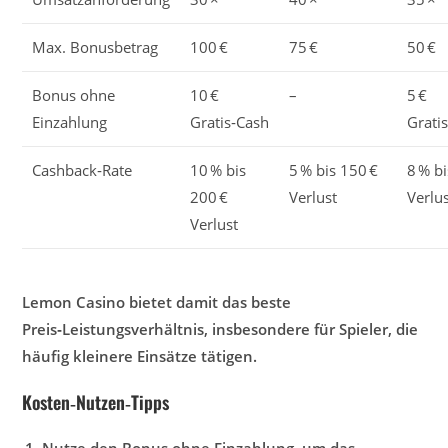
Max. Bonusbetrag
100 €
75 €
50 €
Bonus ohne
10 €
–
5 €
Einzahlung
Gratis‑Cash
Grati
Cashback‑Rate
10 % bis
5 % bis 150 €
8 % b
200 €
Verlust
Verlu
Verlust
Lemon Casino bietet damit das beste
Preis‑Leistungsverhältnis, insbesondere für Spieler, die
häufig kleinere Einsätze tätigen.
Kosten‑Nutzen‑Tipps
Nutze den Bonus ohne Einzahlung
, um das