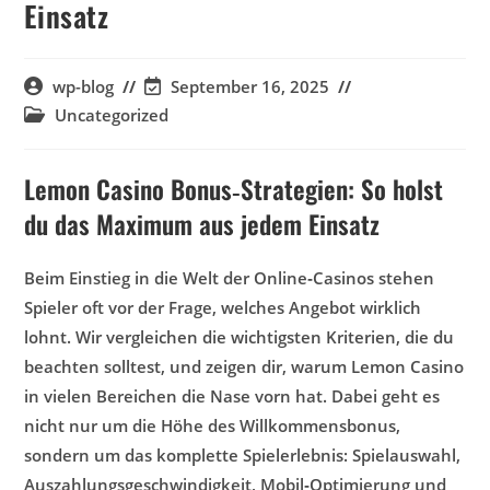
Einsatz
wp-blog
September 16, 2025
Uncategorized
Lemon Casino Bonus‑Strategien: So holst
du das Maximum aus jedem Einsatz
Beim Einstieg in die Welt der Online‑Casinos stehen
Spieler oft vor der Frage, welches Angebot wirklich
lohnt. Wir vergleichen die wichtigsten Kriterien, die du
beachten solltest, und zeigen dir, warum Lemon Casino
in vielen Bereichen die Nase vorn hat. Dabei geht es
nicht nur um die Höhe des Willkommensbonus,
sondern um das komplette Spielerlebnis: Spielauswahl,
Auszahlungsgeschwindigkeit, Mobil‑Optimierung und