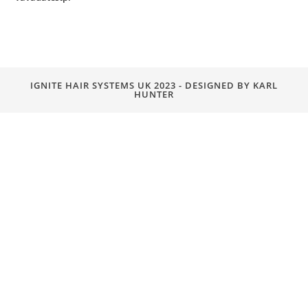
IGNITE HAIR SYSTEMS UK 2023 - DESIGNED BY KARL
HUNTER