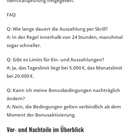
Identitätsprüfung freigegeben.
FAQ
Q:
Wie lange dauert die Auszahlung per Skrill?
A:
In der Regel innerhalb von 24 Stunden, manchmal
sogar schneller.
Q:
Gibt es Limits für Ein- und Auszahlungen?
A:
Ja, das Tageslimit liegt bei 5.000 €, das Monatslimit
bei 20.000 €.
Q:
Kann ich meine Bonusbedingungen nachträglich
ändern?
A:
Nein, die Bedingungen gelten verbindlich ab dem
Moment der Bonusaktivierung.
Vor‑ und Nachteile im Überblick