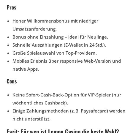
Pros
Hoher Willkommensbonus
mit niedriger
Umsatzanforderung.
Bonus ohne Einzahlung
– ideal für Neulinge.
Schnelle Auszahlungen
(E‑Wallet in 24 Std.).
Große Spielauswahl
von Top‑Providern.
Mobiles Erlebnis
über responsive Web‑Version und
native Apps.
Cons
Keine Sofort‑Cash‑Back‑Option für VIP‑Spieler (nur
wöchentliches Cashback).
Einige Zahlungsmethoden (z. B. Paysafecard) werden
nicht unterstützt.
Fazit: Für wen ist Lemon Casino die beste Wahl?