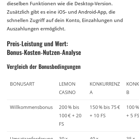
dieselben Funktionen wie die Desktop‑Version.
Zusätzlich gibt es eine iOS‑ und Android‑App, die
schnellen Zugriff auf dein Konto, Einzahlungen und
Auszahlungen ermöglicht.
Preis‑Leistung und Wert:
Bonus‑Kosten‑Nutzen‑Analyse
Vergleich der Bonusbedingungen
BONUSART
LEMON
KONKURRENZ
KONK
CASINO
A
B
Willkommensbonus
200 % bis
150 % bis 75 €
100 %
100 € + 20
+ 10 FS
+ 5 F
FS
Umsatzanforderung
30 ×
40 ×
35 ×