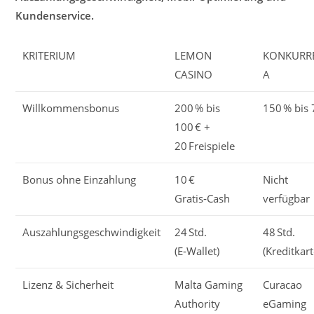
Kundenservice.
KRITERIUM
LEMON
KONKURR
CASINO
A
Willkommensbonus
200 % bis
150 % bis 
100 € +
20 Freispiele
Bonus ohne Einzahlung
10 €
Nicht
Gratis‑Cash
verfügbar
Auszahlungsgeschwindigkeit
24 Std.
48 Std.
(E‑Wallet)
(Kreditkart
Lizenz & Sicherheit
Malta Gaming
Curacao
Authority
eGaming