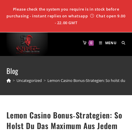
Please check the system you require is in stock before
purchasing - instant replies on whatsapp
Chat open 9.00
- 22.00 GMT
0
MENU
Blog
>
Uncategorized
>
Lemon Casino Bonus‑Strategien: So holst du d
Lemon Casino Bonus‑Strategien: So
Holst Du Das Maximum Aus Jedem