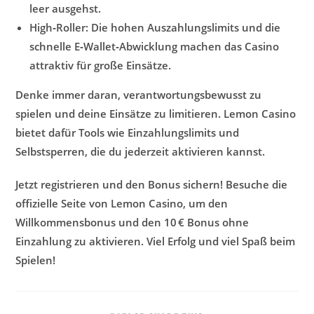
leer ausgehst.
High‑Roller:
Die hohen Auszahlungslimits und die
schnelle E‑Wallet‑Abwicklung machen das Casino
attraktiv für große Einsätze.
Denke immer daran, verantwortungsbewusst zu
spielen und deine Einsätze zu limitieren. Lemon Casino
bietet dafür Tools wie Einzahlungslimits und
Selbstsperren, die du jederzeit aktivieren kannst.
Jetzt registrieren und den Bonus sichern!
Besuche die
offizielle Seite von
Lemon Casino
, um den
Willkommensbonus
und den
10 € Bonus ohne
Einzahlung
zu aktivieren. Viel Erfolg und viel Spaß beim
Spielen!