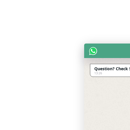
Question? Check 
13:26