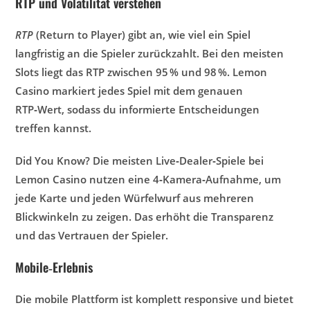
RTP und Volatilität verstehen
RTP
(Return to Player) gibt an, wie viel ein Spiel
langfristig an die Spieler zurückzahlt. Bei den meisten
Slots liegt das RTP zwischen 95 % und 98 %. Lemon
Casino markiert jedes Spiel mit dem genauen
RTP‑Wert, sodass du informierte Entscheidungen
treffen kannst.
Did You Know?
Die meisten Live‑Dealer‑Spiele bei
Lemon Casino nutzen eine 4‑Kamera‑Aufnahme, um
jede Karte und jeden Würfelwurf aus mehreren
Blickwinkeln zu zeigen. Das erhöht die Transparenz
und das Vertrauen der Spieler.
Mobile‑Erlebnis
Die mobile Plattform ist komplett responsive und bietet