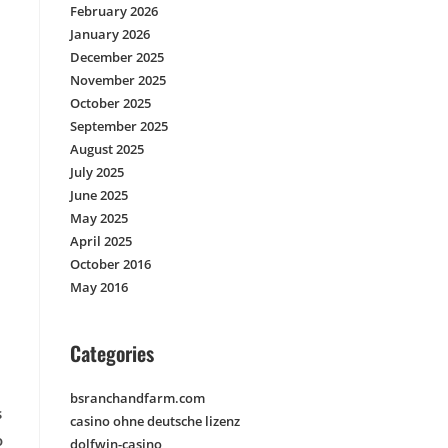
February 2026
January 2026
December 2025
November 2025
October 2025
September 2025
August 2025
July 2025
June 2025
May 2025
April 2025
October 2016
May 2016
Categories
bsranchandfarm.com
s
casino ohne deutsche lizenz
o
dolfwin-casino