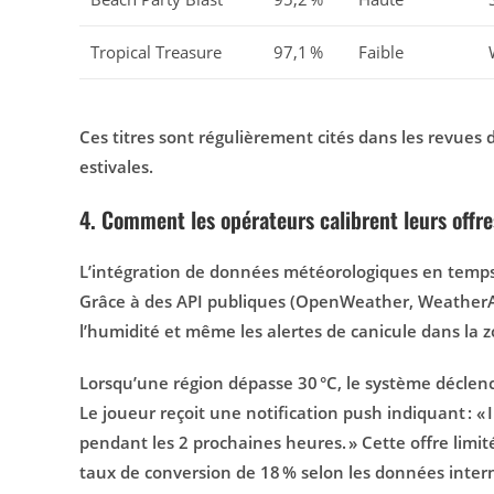
Tropical Treasure
97,1 %
Faible
Ces titres sont régulièrement cités dans les revues
estivales.
4. Comment les opérateurs calibrent leurs offre
L’intégration de données météorologiques en temps
Grâce à des API publiques (OpenWeather, WeatherAP
l’humidité et même les alertes de canicule dans la
Lorsqu’une région dépasse 30 °C, le système décl
Le joueur reçoit une notification push indiquant : « I
pendant les 2 prochaines heures. » Cette offre lim
taux de conversion de 18 % selon les données inter