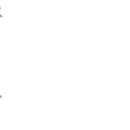
4
 %
s