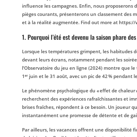
influence les campagnes. Enfin, nous proposerons de
pièges courants, présenterons un classement des meil
et à la réalité augmentée. Find out more at https:/
1. Pourquoi l’été est devenu la saison phare de
Lorsque les températures grimpent, les habitudes 
devant leurs écrans, notamment pendant les soirées 
l’Observatoire du jeu en ligne (2024) montre que le
1ᵉʳ juin et le 31 août, avec un pic de 42 % pendant l
Le phénomène psychologique du « effet de chaleur » j
recherchent des expériences rafraîchissantes et im
brises fraîches, répondent à ce besoin. Un joueur qui
instantanément une promesse de détente et de gain
Par ailleurs, les vacances offrent une disponibilité 