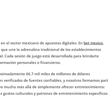
 en el sector mexicano de apuestas digitales. En
bet mexico
,
que une la adrenalina tradicional de los establecimientos
al. Cada sesión de juego está desarrollada para brindarte
nformación personales o financieros.
roximadamente 66.7 mil miles de millones de dólares
n verificados de fuentes confiables, y nosotros formamos par
 va mucho más allá de simplemente ofrecer entretenimiento:
gustos culturales y patrones de entretenimiento específicos