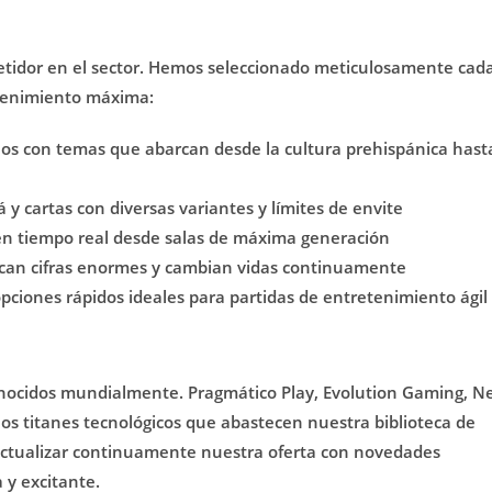
etidor en el sector. Hemos seleccionado meticulosamente cad
retenimiento máxima:
tulos con temas que abarcan desde la cultura prehispánica hast
á y cartas con diversas variantes y límites de envite
 en tiempo real desde salas de máxima generación
can cifras enormes y cambian vidas continuamente
pciones rápidos ideales para partidas de entretenimiento ágil
ocidos mundialmente. Pragmático Play, Evolution Gaming, N
os titanes tecnológicos que abastecen nuestra biblioteca de
ta actualizar continuamente nuestra oferta con novedades
 y excitante.