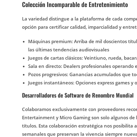
Colección Incomparable de Entretenimiento
La variedad distingue a la plataforma de cada comp
opción para certificar calidad, imparcialidad y ent
Máquinas premium
: Arriba de mil doscientos tí
las últimas tendencias audiovisuales
Juegos de cartas clásicos
: Veintiuno, rueda, bacar
Sala en directo
: Dealers profesionales operando
Pozos progresivos
: Ganancias acumulados que to
Juegos instantáneos
: Opciones express games y o
Desarrolladores de Software de Renombre Mundial
Colaboramos exclusivamente con proveedores recon
Entertainment y Micro Gaming son solo algunos de l
títulos. Esta colaboración estratégica nos posibili
semanales que preservan la vivencia siempre nueva