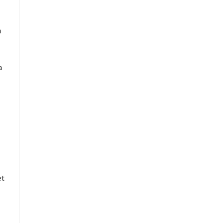
a
a
et