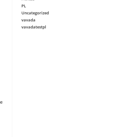
PL
Uncategorized
vavada
vavadatestpl
te