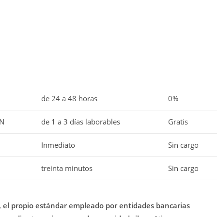
de 24 a 48 horas
0%
XN
de 1 a 3 días laborables
Gratis
Inmediato
Sin cargo
treinta minutos
Sin cargo
s, el propio estándar empleado por entidades bancarias