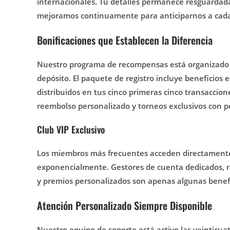
internacionales. Tu detalles permanece resguardad
mejoramos continuamente para anticiparnos a cad
Bonificaciones que Establecen la Diferencia
Nuestro programa de recompensas está organizado 
depósito. El paquete de registro incluye beneficio
distribuidos en tus cinco primeras cinco transaccio
reembolso personalizado y torneos exclusivos con p
Club VIP Exclusivo
Los miembros más frecuentes acceden directamente
exponencialmente. Gestores de cuenta dedicados, r
y premios personalizados son apenas algunas benefi
Atención Personalizado Siempre Disponible
Nuestro equipo de soporte está activo las veinticuatr