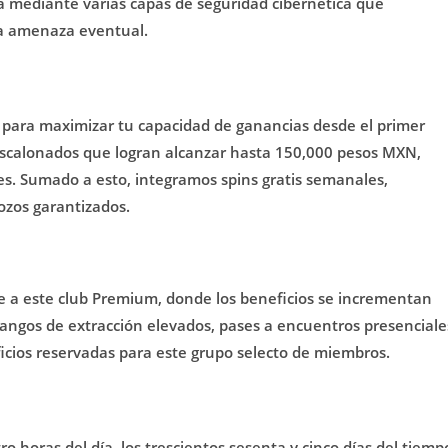
a mediante varias capas de seguridad cibernética que
a amenaza eventual.
para maximizar tu capacidad de ganancias desde el primer
s escalonados que logran alcanzar hasta 150,000 pesos MXN,
nes. Sumado a esto, integramos spins gratis semanales,
ozos garantizados.
 a este club Premium, donde los beneficios se incrementan
angos de extracción elevados, pases a encuentros presenciale
cios reservadas para este grupo selecto de miembros.
o horas del día, los trescientos sesenta y cinco días del tiemp