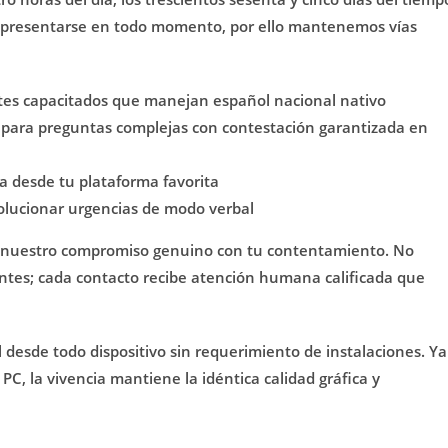
presentarse en todo momento, por ello mantenemos vías
ntes capacitados que manejan español nacional nativo
a para preguntas complejas con contestación garantizada en
a desde tu plataforma favorita
 solucionar urgencias de modo verbal
eja nuestro compromiso genuino con tu contentamiento. No
antes; cada contacto recibe atención humana calificada que
 desde todo dispositivo sin requerimiento de instalaciones. Ya
PC, la vivencia mantiene la idéntica calidad gráfica y