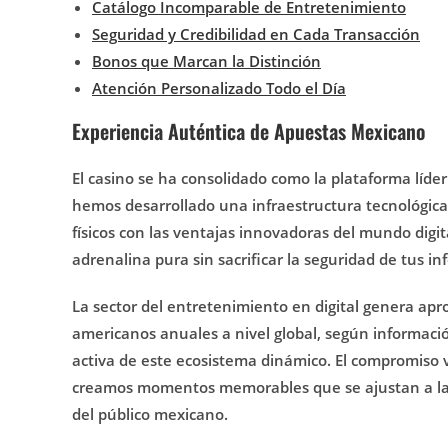
Catálogo Incomparable de Entretenimiento
Seguridad y Credibilidad en Cada Transacción
Bonos que Marcan la Distinción
Atención Personalizado Todo el Día
Experiencia Auténtica de Apuestas Mexicano
El casino se ha consolidado como la plataforma líder
hemos desarrollado una infraestructura tecnológica 
físicos con las ventajas innovadoras del mundo digit
adrenalina pura sin sacrificar la seguridad de tus i
La sector del entretenimiento en digital genera ap
americanos anuales a nivel global, según informació
activa de este ecosistema dinámico. El compromiso
creamos momentos memorables que se ajustan a las 
del público mexicano.