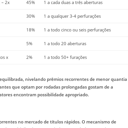
 – 2x
45%
1 a cada duas a três aberturas
30%
1 a qualquer 3-4 perfurações
18%
1 a todo cinco ou seis perfurações
5%
1 a todo 20 aberturas
os x
2%
1 a todo 50+ furações
quilibrada, nivelando prêmios recorrentes de menor quantia
pantes que optam por rodadas prolongadas gostam de a
tores encontram possibilidade apropriado.
correntes no mercado de títulos rápidos. O mecanismo de