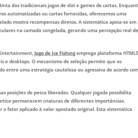
tinta dos tradicionais jogos de slot e games de cartas. Enquan
iros automatizadas ou cartas fornecidas, oferecemos uma
elado mostra recompensas diretos. A sistemática apoia-se em
rticulares na camada congelada, gerando uma percepção real d
 Entertainment,
Jogo de Ice Fishing
emprega plataforma HTML
is e desktops. O mecanismo de seleção permite que os
do entre uma estratégia cautelosa ou agressiva de acordo co
as posições de pesca liberadas. Qualquer jogada possibilita
 ártico permanecem criaturas de diferentes importâncias.
 fator aplicado à valor apostado original. Esta sistemática