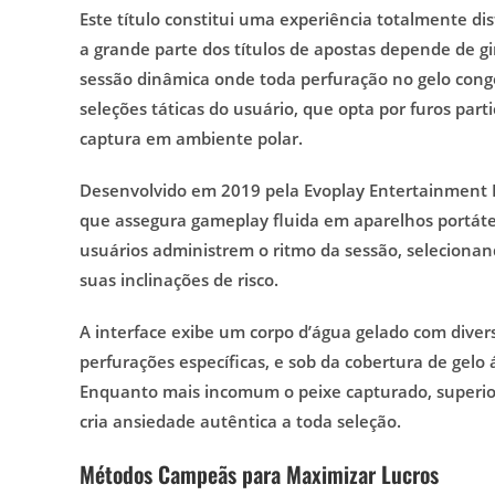
Este título constitui uma experiência totalmente dis
a grande parte dos títulos de apostas depende de g
sessão dinâmica onde toda perfuração no gelo cong
seleções táticas do usuário, que opta por furos pa
captura em ambiente polar.
Desenvolvido em 2019 pela Evoplay Entertainment
que assegura gameplay fluida em aparelhos portáte
usuários administrem o ritmo da sessão, selecionan
suas inclinações de risco.
A interface exibe um corpo d’água gelado com divers
perfurações específicas, e sob da cobertura de gelo
Enquanto mais incomum o peixe capturado, superior o
cria ansiedade autêntica a toda seleção.
Métodos Campeãs para Maximizar Lucros