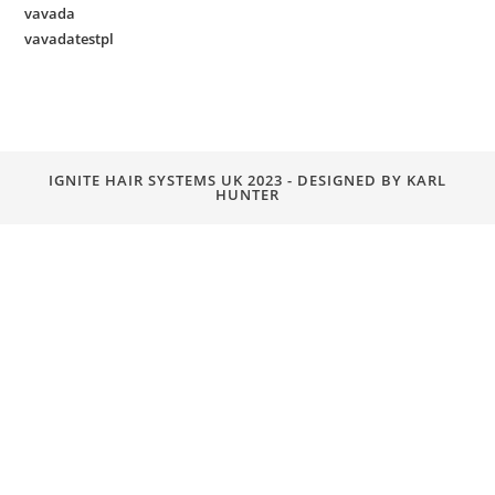
vavada
vavadatestpl
IGNITE HAIR SYSTEMS UK 2023 - DESIGNED BY KARL
HUNTER