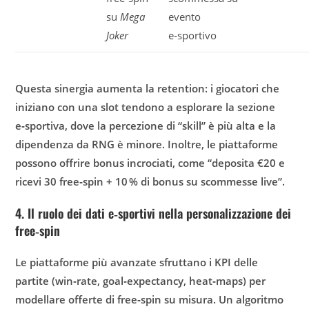
su
Mega
evento
Joker
e‑sportivo
Questa sinergia aumenta la retention: i giocatori che
iniziano con una slot tendono a esplorare la sezione
e‑sportiva, dove la percezione di “skill” è più alta e la
dipendenza da RNG è minore. Inoltre, le piattaforme
possono offrire bonus incrociati, come “deposita €20 e
ricevi 30 free‑spin + 10 % di bonus su scommesse live”.
4. Il ruolo dei dati e‑sportivi nella personalizzazione dei
free‑spin
Le piattaforme più avanzate sfruttano i KPI delle
partite (win‑rate, goal‑expectancy, heat‑maps) per
modellare offerte di free‑spin su misura. Un algoritmo