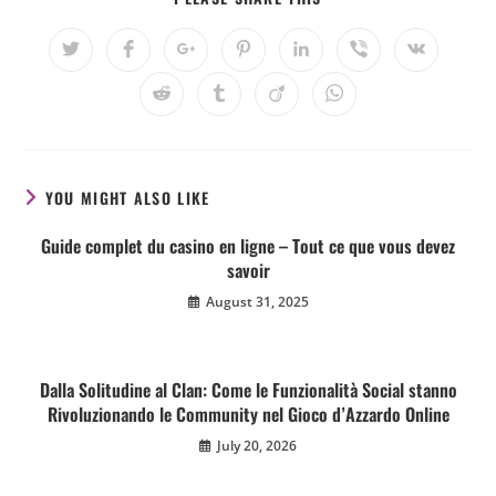
YOU MIGHT ALSO LIKE
Guide complet du casino en ligne – Tout ce que vous devez
savoir
August 31, 2025
Dalla Solitudine al Clan: Come le Funzionalità Social stanno
Rivoluzionando le Community nel Gioco d’Azzardo Online
July 20, 2026