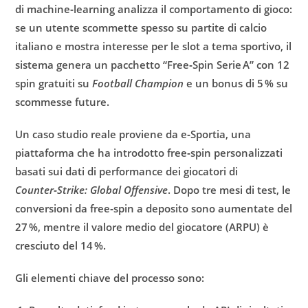
di machine‑learning analizza il comportamento di gioco:
se un utente scommette spesso su partite di calcio
italiano e mostra interesse per le slot a tema sportivo, il
sistema genera un pacchetto “Free‑Spin Serie A” con 12
spin gratuiti su
Football Champion
e un bonus di 5 % su
scommesse future.
Un caso studio reale proviene da e‑Sportia, una
piattaforma che ha introdotto free‑spin personalizzati
basati sui dati di performance dei giocatori di
Counter‑Strike: Global Offensive
. Dopo tre mesi di test, le
conversioni da free‑spin a deposito sono aumentate del
27 %, mentre il valore medio del giocatore (ARPU) è
cresciuto del 14 %.
Gli elementi chiave del processo sono: