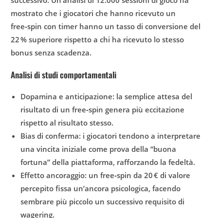
successivo. Un’analisi di 12.000 sessioni di gioco ha
mostrato che i giocatori che hanno ricevuto un
free‑spin con timer hanno un tasso di conversione del
22 % superiore rispetto a chi ha ricevuto lo stesso
bonus senza scadenza.
Analisi di studi comportamentali
Dopamina e anticipazione
: la semplice attesa del
risultato di un free‑spin genera più eccitazione
rispetto al risultato stesso.
Bias di conferma
: i giocatori tendono a interpretare
una vincita iniziale come prova della “buona
fortuna” della piattaforma, rafforzando la fedeltà.
Effetto ancoraggio
: un free‑spin da 20 € di valore
percepito fissa un’ancora psicologica, facendo
sembrare più piccolo un successivo requisito di
wagering.