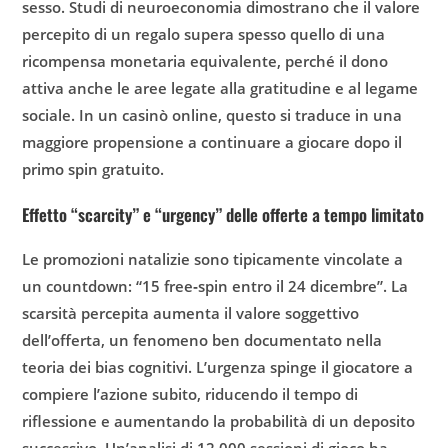
sesso. Studi di neuroeconomia dimostrano che il valore
percepito di un regalo supera spesso quello di una
ricompensa monetaria equivalente, perché il dono
attiva anche le aree legate alla gratitudine e al legame
sociale. In un casinò online, questo si traduce in una
maggiore propensione a continuare a giocare dopo il
primo spin gratuito.
Effetto “scarcity” e “urgency” delle offerte a tempo limitato
Le promozioni natalizie sono tipicamente vincolate a
un countdown: “15 free‑spin entro il 24 dicembre”. La
scarsità percepita aumenta il valore soggettivo
dell’offerta, un fenomeno ben documentato nella
teoria dei bias cognitivi. L’urgenza spinge il giocatore a
compiere l’azione subito, riducendo il tempo di
riflessione e aumentando la probabilità di un deposito