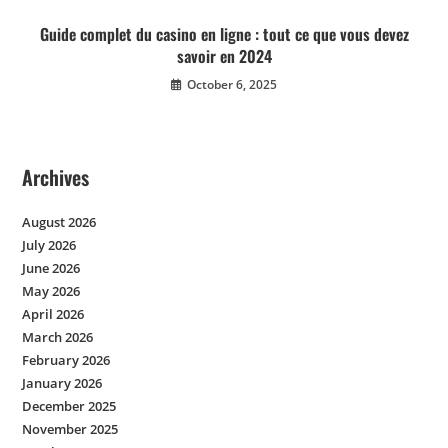
Guide complet du casino en ligne : tout ce que vous devez
savoir en 2024
October 6, 2025
Archives
August 2026
July 2026
June 2026
May 2026
April 2026
March 2026
February 2026
January 2026
December 2025
November 2025