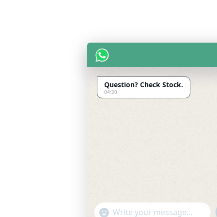
Question? Check Stock.
04:20
S