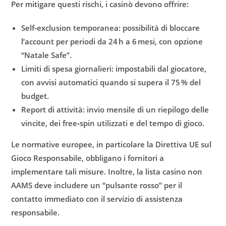
Per mitigare questi rischi, i casinò devono offrire:
Self‑exclusion temporanea
: possibilità di bloccare
l’account per periodi da 24 h a 6 mesi, con opzione
“Natale Safe”.
Limiti di spesa giornalieri
: impostabili dal giocatore,
con avvisi automatici quando si supera il 75 % del
budget.
Report di attività
: invio mensile di un riepilogo delle
vincite, dei free‑spin utilizzati e del tempo di gioco.
Le normative europee, in particolare la Direttiva UE sul
Gioco Responsabile, obbligano i fornitori a
implementare tali misure. Inoltre, la lista casino non
AAMS deve includere un “pulsante rosso” per il
contatto immediato con il servizio di assistenza
responsabile.