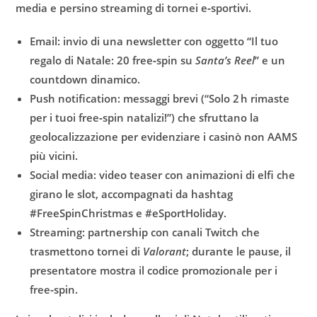
media e persino streaming di tornei e‑sportivi.
Email
: invio di una newsletter con oggetto “Il tuo
regalo di Natale: 20 free‑spin su
Santa’s Reel
” e un
countdown dinamico.
Push notification
: messaggi brevi (“Solo 2 h rimaste
per i tuoi free‑spin natalizi!”) che sfruttano la
geolocalizzazione per evidenziare i casinò non AAMS
più vicini.
Social media
: video teaser con animazioni di elfi che
girano le slot, accompagnati da hashtag
#FreeSpinChristmas e #eSportHoliday.
Streaming
: partnership con canali Twitch che
trasmettono tornei di
Valorant
; durante le pause, il
presentatore mostra il codice promozionale per i
free‑spin.