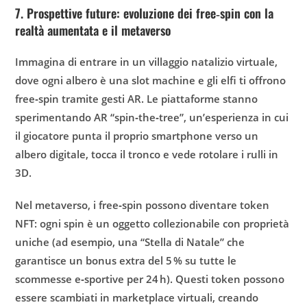
7. Prospettive future: evoluzione dei free‑spin con la
realtà aumentata e il metaverso
Immagina di entrare in un villaggio natalizio virtuale,
dove ogni albero è una slot machine e gli elfi ti offrono
free‑spin tramite gesti AR. Le piattaforme stanno
sperimentando AR “spin‑the‑tree”, un’esperienza in cui
il giocatore punta il proprio smartphone verso un
albero digitale, tocca il tronco e vede rotolare i rulli in
3D.
Nel metaverso, i free‑spin possono diventare token
NFT: ogni spin è un oggetto collezionabile con proprietà
uniche (ad esempio, una “Stella di Natale” che
garantisce un bonus extra del 5 % su tutte le
scommesse e‑sportive per 24 h). Questi token possono
essere scambiati in marketplace virtuali, creando