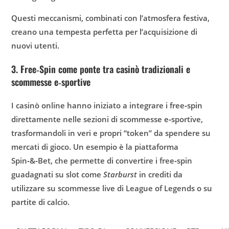
Questi meccanismi, combinati con l’atmosfera festiva,
creano una tempesta perfetta per l’acquisizione di
nuovi utenti.
3. Free‑Spin come ponte tra casinò tradizionali e
scommesse e‑sportive
I casinò online hanno iniziato a integrare i free‑spin
direttamente nelle sezioni di scommesse e‑sportive,
trasformandoli in veri e propri “token” da spendere su
mercati di gioco. Un esempio è la piattaforma
Spin‑&‑Bet, che permette di convertire i free‑spin
guadagnati su slot come
Starburst
in crediti da
utilizzare su scommesse live di League of Legends o su
partite di calcio.