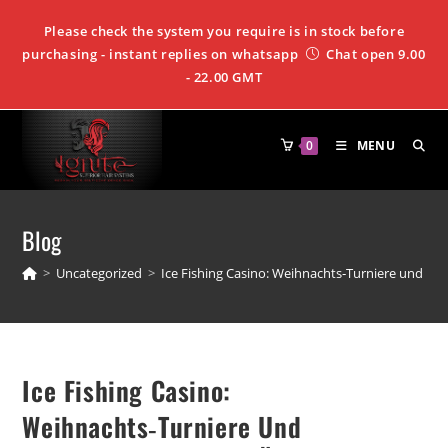
Please check the system you require is in stock before
purchasing - instant replies on whatsapp
Chat open 9.00
- 22.00 GMT
0
MENU
Blog
>
Uncategorized
>
Ice Fishing Casino: Weihnachts‑Turniere und Ge
Ice Fishing Casino:
Weihnachts‑Turniere Und