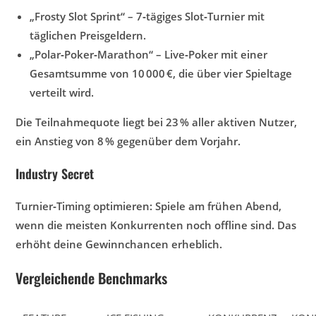
„Frosty Slot Sprint“
– 7‑tägiges Slot‑Turnier mit
täglichen Preisgeldern.
„Polar‑Poker‑Marathon“
– Live‑Poker mit einer
Gesamtsumme von 10 000 €, die über vier Spieltage
verteilt wird.
Die Teilnahmequote liegt bei 23 % aller aktiven Nutzer,
ein Anstieg von 8 % gegenüber dem Vorjahr.
Industry Secret
Turnier‑Timing optimieren:
Spiele am frühen Abend,
wenn die meisten Konkurrenten noch offline sind. Das
erhöht deine Gewinnchancen erheblich.
Vergleichende Benchmarks