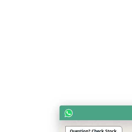
Question? Check Stock.