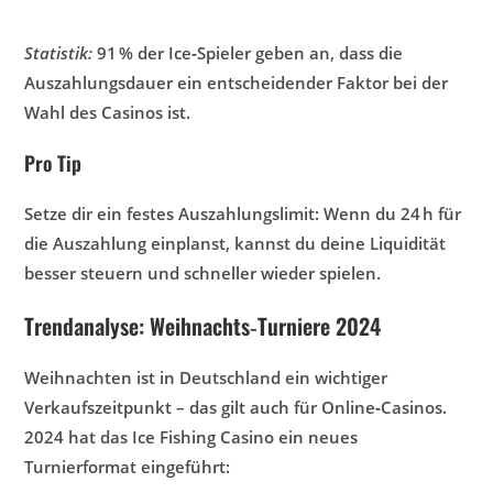
Statistik:
91 % der Ice‑Spieler geben an, dass die
Auszahlungsdauer ein entscheidender Faktor bei der
Wahl des Casinos ist.
Pro Tip
Setze dir ein festes Auszahlungslimit:
Wenn du 24 h für
die Auszahlung einplanst, kannst du deine Liquidität
besser steuern und schneller wieder spielen.
Trendanalyse: Weihnachts‑Turniere 2024
Weihnachten ist in Deutschland ein wichtiger
Verkaufszeitpunkt – das gilt auch für Online‑Casinos.
2024 hat das Ice Fishing Casino ein neues
Turnierformat eingeführt: