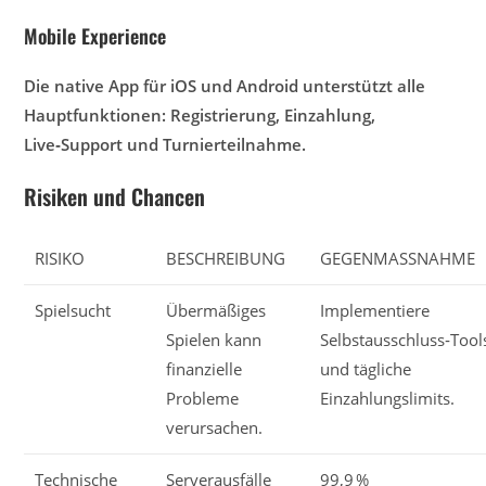
Mobile Experience
Die native App für iOS und Android unterstützt alle
Hauptfunktionen: Registrierung, Einzahlung,
Live‑Support und Turnierteilnahme.
Risiken und Chancen
RISIKO
BESCHREIBUNG
GEGENMASSNAHME
Spielsucht
Übermäßiges
Implementiere
Spielen kann
Selbstausschluss‑Tool
finanzielle
und tägliche
Probleme
Einzahlungslimits.
verursachen.
Technische
Serverausfälle
99,9 %