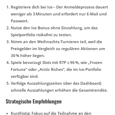
Registriere dich bei Ice
– Der Anmeldeprozess dauert
weniger als 3 Minuten und erfordert nur E‑Mail und
Passwort.
Nutze den Ice Bonus ohne Einzahlung
, um das
Spielportfolio risikofrei zu testen.
Nimm an den Weihnachts‑Turnieren teil
, weil die
Preisgelder im Vergleich zu regulären Aktionen um
30 %
höher liegen.
Spiele bevorzugt Slots mit RTP ≥ 96 %
, wie „Frozen
Fortune“ oder „Arctic Riches“, die im Ice‑Portfolio
verfügbar sind.
Verfolge Auszahlungszeiten
über das Dashboard;
schnelle Auszahlungen erhöhen die Gesamtrendite.
Strategische Empfehlungen
Kurzfristig:
Fokus auf die Teilnahme an den