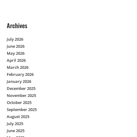
Archives
July 2026
June 2026
May 2026
April 2026
March 2026
February 2026
January 2026
December 2025
November 2025
October 2025
September 2025
August 2025
July 2025
June 2025