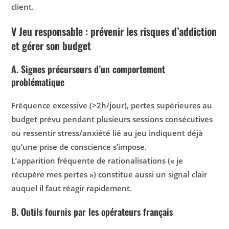
client.
V Jeu responsable : prévenir les risques d’addiction
et gérer son budget
A. Signes précurseurs d’un comportement
problématique
Fréquence excessive (>2h/jour), pertes supérieures au
budget prévu pendant plusieurs sessions consécutives
ou ressentir stress/anxiété lié au jeu indiquent déjà
qu’une prise de conscience s’impose.
L’apparition fréquente de rationalisations (« je
récupère mes pertes ») constitue aussi un signal clair
auquel il faut réagir rapidement.
B. Outils fournis par les opérateurs français