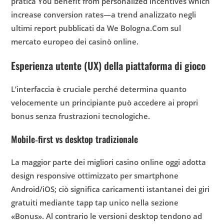
pratica You benefit from personalized incentives which
increase conversion rates—a trend analizzato negli
ultimi report pubblicati da We Bologna.Com sul
mercato europeo dei casinò online.
Esperienza utente (UX) della piattaforma di gioco
L’interfaccia è cruciale perché determina quanto
velocemente un principiante può accedere ai propri
bonus senza frustrazioni tecnologiche.
Mobile‑first vs desktop tradizionale
La maggior parte dei migliori casino online oggi adotta
design responsive ottimizzato per smartphone
Android/iOS; ciò significa caricamenti istantanei dei giri
gratuiti mediante tapp tap unico nella sezione
«Bonus». Al contrario le versioni desktop tendono ad