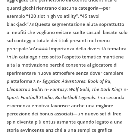
quanti giochi rientrano ciascuna categoria—per
esempio “120 slot high volatility”, “45 tavoli
blackjack”.\nQuesta segmentazione aiuta soprattutto
ai neofiti che vogliono evitare scelte casuali basate solo
sul conteggio totale dei titoli presenti nel menu
principale.\n\n### Importanza della diversità tematica
\nUn catalogo ricco sotto l’aspetto tematico mantiene
alta la motivazione perché consente al giocatore di
sperimentare nuove atmosfere senza dover cambiare
piattaforma:\ n‑
Egyptian Adventures
:
Book of Ra
,
Cleopatra’s Gold
\ n‑
Fantasy
:
Wolf Gold
,
The Dark King
\ n‑
Sport
:
Football Studio
,
Basketball Legends
. \na seconda
esperienza emotiva favorisce anche una migliore
percezione dei bonus associati—un nuovo set di free
spin diventa più entusiasmante quando legato a una
storia avvincente anziché a una semplice grafica