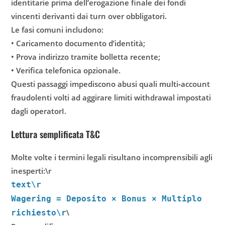
identitarie prima dell’erogazione finale dei fondi
vincenti derivanti dai turn over obbligatori.
Le fasi comuni includono:
• Caricamento documento d’identità;
• Prova indirizzo tramite bolletta recente;
• Verifica telefonica opzionale.
Questi passaggi impediscono abusi quali multi‑account
fraudolenti volti ad aggirare limiti withdrawal impostati
dagli operatorI.
Lettura semplificata T&C
Molte volte i termini legali risultano incomprensibili agli
inesperti:\r
text\r
Wagering = Deposito × Bonus × Multiplo
\
richiesto\r