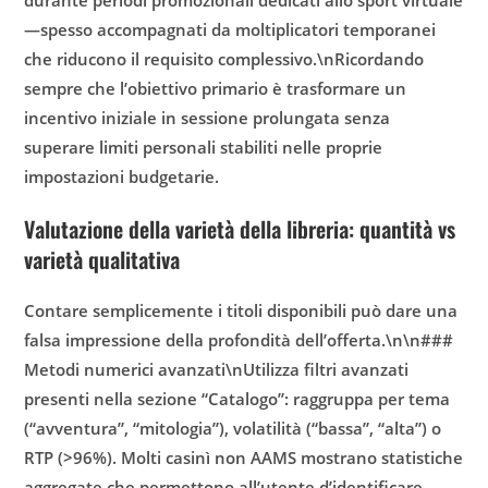
durante periodi promozionali dedicati allo sport virtuale
—spesso accompagnati da moltiplicatori temporanei
che riducono il requisito complessivo.\nRicordando
sempre che l’obiettivo primario è trasformare un
incentivo iniziale in sessione prolungata senza
superare limiti personali stabiliti nelle proprie
impostazioni budgetarie.
Valutazione della varietà della libreria: quantità vs
varietà qualitativa
Contare semplicemente i titoli disponibili può dare una
falsa impressione della profondità dell’offerta.\n\n###
Metodi numerici avanzati\nUtilizza filtri avanzati
presenti nella sezione “Catalogo”: raggruppa per tema
(“avventura”, “mitologia”), volatilità (“bassa”, “alta”) o
RTP (>96%). Molti casinì non AAMS mostrano statistiche
aggregate che permettono all’utente d’identificare