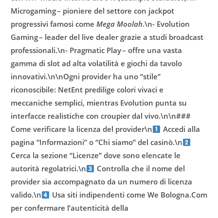
Microgaming – pioniere del settore con jackpot
progressivi famosi come
Mega Moolah
.\n- Evolution
Gaming – leader del live dealer grazie a studi broadcast
professionali.\n- Pragmatic Play – offre una vasta
gamma di slot ad alta volatilità e giochi da tavolo
innovativi.\n\nOgni provider ha uno “stile”
riconoscibile: NetEnt predilige colori vivaci e
meccaniche semplici, mientras Evolution punta su
interfacce realistiche con croupier dal vivo.\n\n###
Come verificare la licenza del provider\n
Accedi alla
pagina “Informazioni” o “Chi siamo” del casinò.\n
Cerca la sezione “Licenze” dove sono elencate le
autorità regolatrici.\n
Controlla che il nome del
provider sia accompagnato da un numero di licenza
valido.\n
Usa siti indipendenti come We Bologna.Com
per confermare l’autenticità della