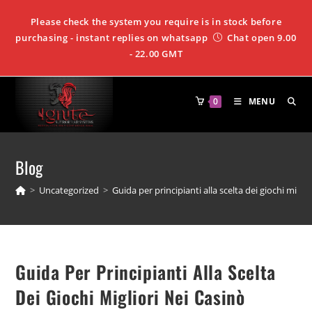
Please check the system you require is in stock before
purchasing - instant replies on whatsapp
Chat open 9.00
- 22.00 GMT
0
MENU
Blog
>
Uncategorized
>
Guida per principianti alla scelta dei giochi migl
Guida Per Principianti Alla Scelta
Dei Giochi Migliori Nei Casinò