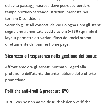
ed evita passaggi nascosti dove potrebbe perdere
tempo prezioso cercando istruzioni nascoste nei
termini & conditions.
Secondo gli studi condotti da We Bologna.Com gli utenti
segnalano aumentate soddisfazioni (+18%) quando il
layout permette attivazioni flash dei codici promo
direttamente dal banner home page.
Sicurezza e trasparenza nella gestione dei bonus
Affrontiamo ora gli aspetti normativi legati alla
protezione dell’utente durante l’utilizzo delle offerte
promotional.
Politiche anti‑frodi & procedure KYC
Tutti i casino non aams sicuri richiedono verifiche