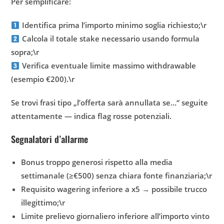
Per semplificare:
Identifica prima l’importo minimo soglia richiesto;\r
Calcola il totale stake necessario usando formula
sopra;\r
Verifica eventuale limite massimo withdrawable
(esempio €200).\r
Se trovi frasi tipo „l’offerta sarà annullata se…“ seguite
attentamente — indica flag rosse potenziali.
Segnalatori d’allarme
Bonus troppo generosi rispetto alla media
settimanale (≥€500) senza chiara fonte finanziaria;\r
Requisito wagering inferiore a x5 → possibile trucco
illegittimo;\r
Limite prelievo giornaliero inferiore all’importo vinto