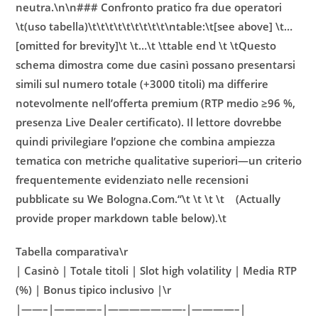
neutra.\n\n### Confronto pratico fra due operatori
\t(uso tabella)\t\t\t\t\t\t\t\t\t\ntable:\t[see above] \t…
[omitted for brevity]\t \t…\t \ttable end \t \tQuesto
schema dimostra come due casinì possano presentarsi
simili sul numero totale (+3000 titoli) ma differire
notevolmente nell’offerta premium (RTP medio ≥96 %,
presenza Live Dealer certificato). Il lettore dovrebbe
quindi privilegiare l’opzione che combina ampiezza
tematica con metriche qualitative superiori—un criterio
frequentemente evidenziato nelle recensioni
pubblicate su We Bologna.Com.“\t \t \t \t (Actually
provide proper markdown table below).\t
Tabella comparativa\r
| Casinò | Totale titoli | Slot high volatility | Media RTP
(%) | Bonus tipico inclusivo |\r
|——–|————–|———————-|————–|