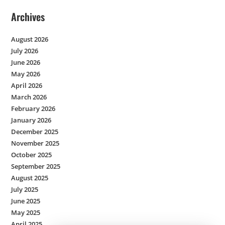
Archives
August 2026
July 2026
June 2026
May 2026
April 2026
March 2026
February 2026
January 2026
December 2025
November 2025
October 2025
September 2025
August 2025
July 2025
June 2025
May 2025
April 2025