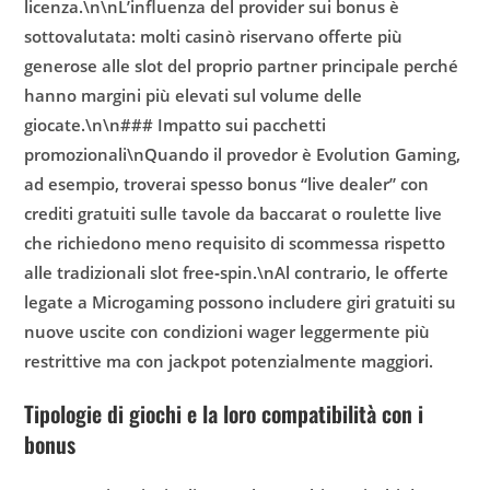
licenza.\n\nL’influenza del provider sui bonus è
sottovalutata: molti casinò riservano offerte più
generose alle slot del proprio partner principale perché
hanno margini più elevati sul volume delle
giocate.\n\n### Impatto sui pacchetti
promozionali\nQuando il provedor è Evolution Gaming,
ad esempio, troverai spesso bonus “live dealer” con
crediti gratuiti sulle tavole da baccarat o roulette live
che richiedono meno requisito di scommessa rispetto
alle tradizionali slot free‑spin.\nAl contrario, le offerte
legate a Microgaming possono includere giri gratuiti su
nuove uscite con condizioni wager leggermente più
restrittive ma con jackpot potenzialmente maggiori.
Tipologie di giochi e la loro compatibilità con i
bonus