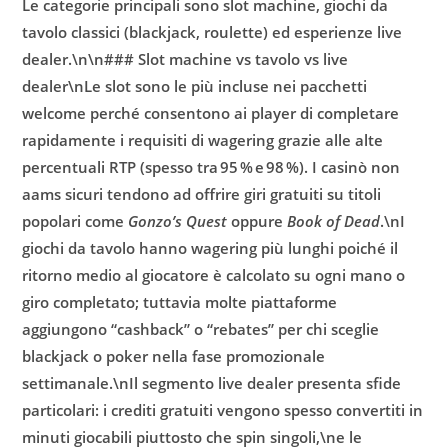
Le categorie principali sono slot machine, giochi da
tavolo classici (blackjack, roulette) ed esperienze live
dealer.\n\n### Slot machine vs tavolo vs live
dealer\nLe slot sono le più incluse nei pacchetti
welcome perché consentono ai player di completare
rapidamente i requisiti di wagering grazie alle alte
percentuali RTP (spesso tra 95 % e 98 %). I casinò non
aams sicuri tendono ad offrire giri gratuiti su titoli
popolari come
Gonzo’s Quest
oppure
Book of Dead
.\nI
giochi da tavolo hanno wagering più lunghi poiché il
ritorno medio al giocatore è calcolato su ogni mano o
giro completato; tuttavia molte piattaforme
aggiungono “cashback” o “rebates” per chi sceglie
blackjack o poker nella fase promozionale
settimanale.\nIl segmento live dealer presenta sfide
particolari: i crediti gratuiti vengono spesso convertiti in
minuti giocabili piuttosto che spin singoli,\ne le