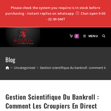
Please check the system you require is in stock before
purchasing - instant replies on whatsapp
Chat open 9.00
- 22.00 GMT
0
MENU
Blog
>
Uncategorized
>
Gestion scientifique du bankroll : comment les c
Gestion Scientifique Du Bankroll :
Comment Les Croupiers En Direct