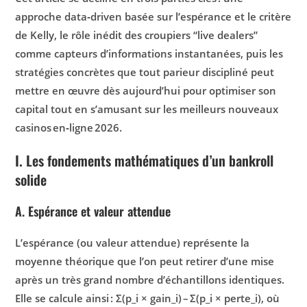
approche data‑driven basée sur l’espérance et le critère
de Kelly, le rôle inédit des croupiers “live dealers”
comme capteurs d’informations instantanées, puis les
stratégies concrètes que tout parieur discipliné peut
mettre en œuvre dès aujourd’hui pour optimiser son
capital tout en s’amusant sur les meilleurs nouveaux
casinos en‑ligne 2026.
I. Les fondements mathématiques d’un bankroll
solide
A. Espérance et valeur attendue
L’espérance (ou valeur attendue) représente la
moyenne théorique que l’on peut retirer d’une mise
après un très grand nombre d’échantillons identiques.
Elle se calcule ainsi : Σ(p_i × gain_i) – Σ(p_i × perte_i), où