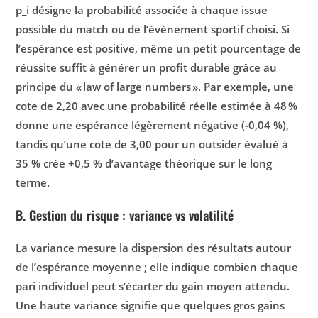
p_i désigne la probabilité associée à chaque issue
possible du match ou de l’événement sportif choisi. Si
l’espérance est positive, même un petit pourcentage de
réussite suffit à générer un profit durable grâce au
principe du « law of large numbers ». Par exemple, une
cote de 2,20 avec une probabilité réelle estimée à 48 %
donne une espérance légèrement négative (‑0,04 %),
tandis qu’une cote de 3,00 pour un outsider évalué à
35 % crée +0,5 % d’avantage théorique sur le long
terme.
B. Gestion du risque : variance vs volatilité
La variance mesure la dispersion des résultats autour
de l’espérance moyenne ; elle indique combien chaque
pari individuel peut s’écarter du gain moyen attendu.
Une haute variance signifie que quelques gros gains