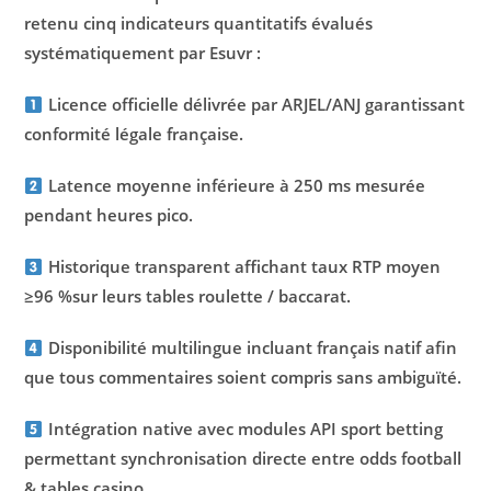
retenu cinq indicateurs quantitatifs évalués
systématiquement par Esuv​r :
Licence officielle délivrée par ARJEL/ANJ garantissant
conformité légale française.
Latence moyenne inférieure à 250 ms mesurée
pendant heures pico.
Historique transparent affichant taux RTP moyen
≥96 %sur leurs tables roulette / baccarat.
Disponibilité multilingue incluant français natif afin
que tous commentaires soient compris sans ambiguïté.
Intégration native avec modules API sport betting
permettant synchronisation directe entre odds football
& tables casin­o.