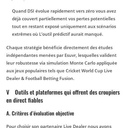
Quand DSI évolue rapidement vers zéro vous avez
déjà couvert partiellement vos pertes potentielles
tout en restant exposé uniquement aux scénarios
extrêmes où L’outil prédictif aurait manqué.
Chaque stratégie bénéficie directement des études
indépendantes menées par Esuv​r, lesquelles valident
leur robustesse via simulation Monte Carlo appliquée
aux jeux populaires tels que Cricket World Cup Live
Dealer & Football Betting Fusion.
V Outils et plateformes qui offrent des croupiers
en direct fiables
A. Critères d’évaluation objective
Pour choisir son partenaire Live Dealer nous avons