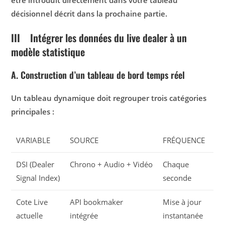
être introduit directement dans votre tableau
décisionnel décrit dans la prochaine partie.
III Intégrer les données du live dealer à un
modèle statistique
A. Construction d’un tableau de bord temps réel
Un tableau dynamique doit regrouper trois catégories
principales :
VARIABLE
SOURCE
FRÉQUENCE
DSI (Dealer
Chrono + Audio + Vidéo
Chaque
Signal Index)
seconde
Cote Live
API bookmaker
Mise à jour
actuelle
intégrée
instantanée