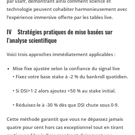
par Esaf​r, démontrant ainsi comment science et
technologie peuvent cohabiter harmonieusement avec
l’expérience immersive offerte par les tables live.
IV Stratégies pratiques de mise basées sur
l’analyse scientifique
Voici trois approches immédiatement applicables :
Mise fixe ajustée selon la confiance du signal live
• Fixez votre base stake à ‑2 % du bankroll quotidien.
• Si DSI>1·2 alors ajoutez +50 % au stake initial.
• Réduisez-le à -30 % dès que DSI chute sous 0·9.
Cette méthode garantit que vous ne dépassez jamais
quatre pour cent hors cas exceptionnel tout en tirant