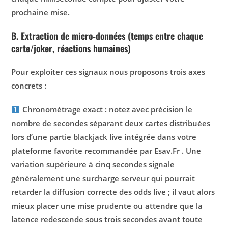
prochaine mise.
B. Extraction de micro‑données (temps entre chaque
carte/joker, réactions humaines)
Pour exploiter ces signaux nous proposons trois axes
concrets :
Chronométrage exact : notez avec précision le
nombre de secondes séparant deux cartes distribuées
lors d’une partie blackjack live intégrée dans votre
plateforme favorite recommandée par Esav.Fr . Une
variation supérieure à cinq secondes signale
généralement une surcharge serveur qui pourrait
retarder la diffusion correcte des odds live ; il vaut alors
mieux placer une mise prudente ou attendre que la
latence redescende sous trois secondes avant toute