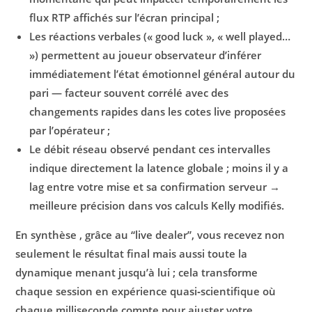
flux RTP affichés sur l’écran principal ;
Les réactions verbales (« good luck », « well played…
») permettent au joueur observateur d’inférer
immédiatement l’état émotionnel général autour du
pari — facteur souvent corrélé avec des
changements rapides dans les cotes live proposées
par l’opérateur ;
Le débit réseau observé pendant ces intervalles
indique directement la latence globale ; moins il y a
lag entre votre mise et sa confirmation serveur →
meilleure précision dans vos calculs Kelly modifiés.
En synthèse , grâce au “live dealer”, vous recevez non
seulement le résultat final mais aussi toute la
dynamique menant jusqu’à lui ; cela transforme
chaque session en expérience quasi‑scientifique où
chaque milliseconde compte pour ajuster votre