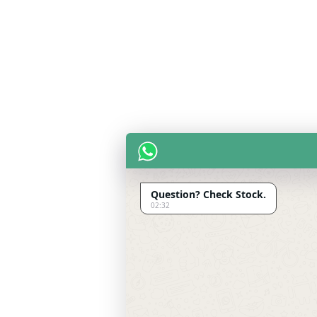
Question? Check Stock.
02:32