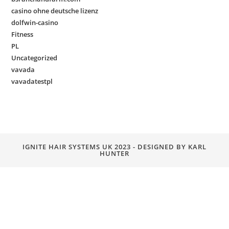
casino ohne deutsche lizenz
dolfwin-casino
Fitness
PL
Uncategorized
vavada
vavadatestpl
IGNITE HAIR SYSTEMS UK 2023 - DESIGNED BY KARL
HUNTER