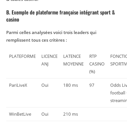
B. Exemple de plateforme française intégrant sport &
casino
Parmi celles analysées voici trois leaders qui
remplissent tous ces critères :
PLATEFORME
LICENCE
LATENCE
RTP
FONCTI
ANJ
MOYENNE
CASINO
SPORTI
(%)
PariLiveX
Oui
180 ms
97
Odds Li
football
streami
WinBetLive
Oui
210 ms