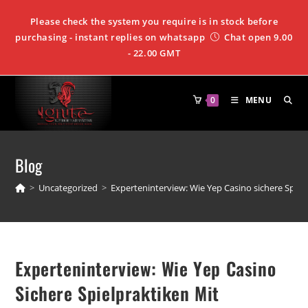
Please check the system you require is in stock before
purchasing - instant replies on whatsapp
Chat open 9.00
- 22.00 GMT
0
MENU
Blog
>
Uncategorized
>
Experteninterview: Wie Yep Casino sichere Spi
Experteninterview: Wie Yep Casino
Sichere Spielpraktiken Mit