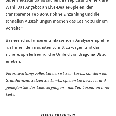
Sicherheitsstandards suchen, ist Yep Casino eine klare
Wahl. Das Angebot an Live‑Dealer‑Spielen, der
transparente Yep Bonus ohne Einzahlung und die
schnellen Auszahlungen machen das Casino zu einem
Vorreiter.
Basierend auf unserer umfassenden Analyse empfehle
ich Ihnen, den nächsten Schritt zu wagen und das
sichere, spielerfreundliche Umfeld von
dragonia DE
zu
erleben.
Verantwortungsvolles Spielen ist kein Luxus, sondern ein
Grundprinzip. Setzen Sie Limits, spielen Sie bewusst und
genießen Sie das Spielvergnügen – mit Yep Casino an Ihrer
Seite.
PLEASE SHARE THIS