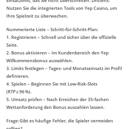
Einsatzlimit, das Sie nicht überschreiten. Drittens:
Nutzen Sie die integrierten Tools von Yep Casino, um
Ihre Spielzeit zu überwachen.
Nummerierte Liste – Schritt‑für‑Schritt‑Plan:
1. Registrieren – Schnell und sicher über die offizielle
Seite.
2. Bonus aktivieren – Im Kundenbereich den Yep
Willkommensbonus auswählen.
3. Limits festlegen – Tages‑ und Monatseinsatz im Profil
definieren.
4. Spielen – Beginnen Sie mit Low‑Risk‑Slots
(RTP ≥ 96 %).
5. Umsatz prüfen – Nach Erreichen der 35‑fachen
Wettanforderung den Bonus auszahlen lassen.
Frage: Gibt es häufige Fehler, die Spieler vermeiden
sollten?