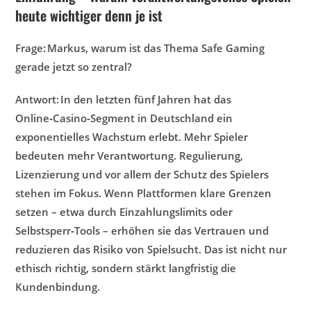
heute wichtiger denn je ist
Frage: Markus, warum ist das Thema Safe Gaming
gerade jetzt so zentral?
Antwort: In den letzten fünf Jahren hat das
Online‑Casino‑Segment in Deutschland ein
exponentielles Wachstum erlebt. Mehr Spieler
bedeuten mehr Verantwortung. Regulierung,
Lizenzierung und vor allem der Schutz des Spielers
stehen im Fokus. Wenn Plattformen klare Grenzen
setzen – etwa durch Einzahlungslimits oder
Selbstsperr‑Tools – erhöhen sie das Vertrauen und
reduzieren das Risiko von Spielsucht. Das ist nicht nur
ethisch richtig, sondern stärkt langfristig die
Kundenbindung.