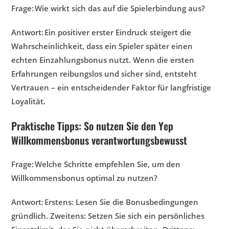
Frage: Wie wirkt sich das auf die Spielerbindung aus?
Antwort: Ein positiver erster Eindruck steigert die
Wahrscheinlichkeit, dass ein Spieler später einen
echten Einzahlungsbonus nutzt. Wenn die ersten
Erfahrungen reibungslos und sicher sind, entsteht
Vertrauen – ein entscheidender Faktor für langfristige
Loyalität.
Praktische Tipps: So nutzen Sie den Yep
Willkommensbonus verantwortungsbewusst
Frage: Welche Schritte empfehlen Sie, um den
Willkommensbonus optimal zu nutzen?
Antwort: Erstens: Lesen Sie die Bonusbedingungen
gründlich. Zweitens: Setzen Sie sich ein persönliches