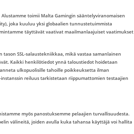
 Alustamme toimii Malta Gamingin sääntelyviranomaisen
ty), joka kuuluu yksi globaalien tunnustetuimmista
toimintamme täyttävät vaativat maailmanlaajuiset vaatimukset
tason SSL-salaustekniikkaa, mikä vastaa samanlainen
ävät. Kaikki henkilötiedot ynnä taloustiedot hoidetaan
 anneta ulkopuolisille tahoille poikkeuksetta ilman
eli-instanssin reiluus tarkistetaan riippumattomien testaajien
nistamme myös panostuksemme pelaajien turvallisuudesta.
lin välineitä, joiden avulla kuka tahansa käyttäjä voi hallita