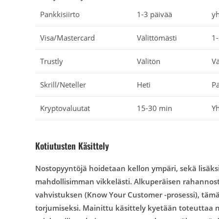
Pankkisiirto
1-3 päivää
y
Visa/Mastercard
Välittömästi
1-
Trustly
Välitön
Vä
Skrill/Neteller
Heti
Pä
Kryptovaluutat
15-30 min
Yh
Kotiutusten Käsittely
Nostopyyntöjä hoidetaan kellon ympäri, sekä lisäk
mahdollisimman vikkelästi. Alkuperäisen rahannos
vahvistuksen (Know Your Customer -prosessi), tämä
torjumiseksi. Mainittu käsittely kyetään toteuttaa 