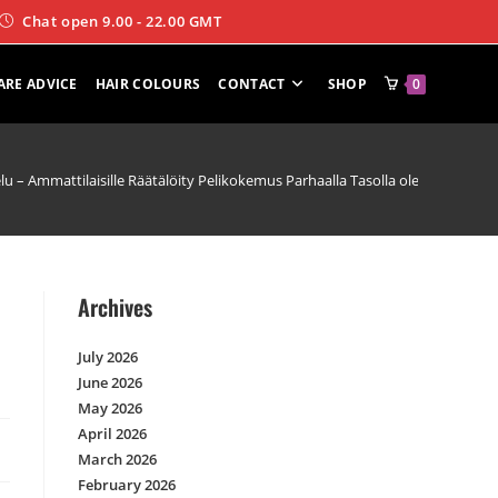
Chat open 9.00 - 22.00 GMT
ARE ADVICE
HAIR COLOURS
CONTACT
SHOP
0
elu – Ammattilaisille Räätälöity Pelikokemus Parhaalla Tasolla oleva
Archives
July 2026
June 2026
May 2026
April 2026
March 2026
February 2026