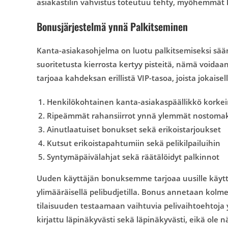
asiakastilin vahvistus toteutuu tehty, myöhemmät 
Bonusjärjestelmä ynnä Palkitseminen
Kanta-asiakasohjelma on luotu palkitsemiseksi säänn
suoritetusta kierrosta kertyy pisteitä, nämä void
tarjoaa kahdeksan erillistä VIP-tasoa, joista jokaisel
Henkilökohtainen kanta-asiakaspäällikkö korkeimm
Ripeämmät rahansiirrot ynnä ylemmät nostomak
Ainutlaatuiset bonukset sekä erikoistarjoukset
Kutsut erikoistapahtumiin sekä pelikilpailuihin
Syntymäpäivälahjat sekä räätälöidyt palkinnot
Uuden käyttäjän bonuksemme tarjoaa uusille käytt
ylimääräisellä pelibudjetilla. Bonus annetaan kolme
tilaisuuden testaamaan vaihtuvia pelivaihtoehtoja 
kirjattu läpinäkyvästi sekä läpinäkyvästi, eikä ole