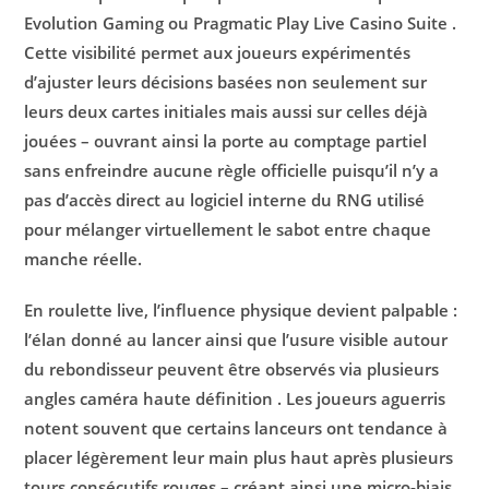
Evolution Gaming ou Pragmatic Play Live Casino Suite .
Cette visibilité permet aux joueurs expérimentés
d’ajuster leurs décisions basées non seulement sur
leurs deux cartes initiales mais aussi sur celles déjà
jouées – ouvrant ainsi la porte au comptage partiel
sans enfreindre aucune règle officielle puisqu’il n’y a
pas d’accès direct au logiciel interne du RNG utilisé
pour mélanger virtuellement le sabot entre chaque
manche réelle.
En roulette live, l’influence physique devient palpable :
l’élan donné au lancer ainsi que l’usure visible autour
du rebondisseur peuvent être observés via plusieurs
angles caméra haute définition . Les joueurs aguerris
notent souvent que certains lanceurs ont tendance à
placer légèrement leur main plus haut après plusieurs
tours consécutifs rouges – créant ainsi une micro‑biais