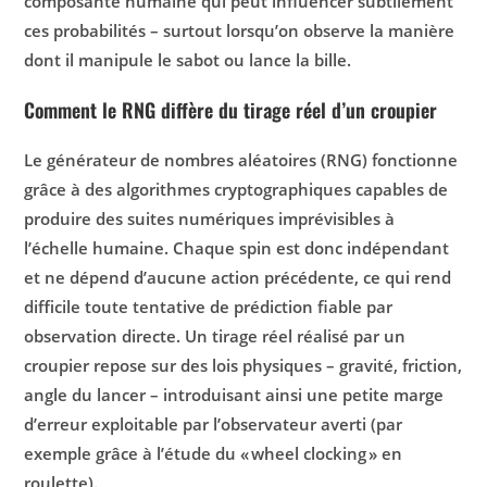
composante humaine qui peut influencer subtilement
ces probabilités – surtout lorsqu’on observe la manière
dont il manipule le sabot ou lance la bille.
Comment le RNG diffère du tirage réel d’un croupier
Le générateur de nombres aléatoires (RNG) fonctionne
grâce à des algorithmes cryptographiques capables de
produire des suites numériques imprévisibles à
l’échelle humaine. Chaque spin est donc indépendant
et ne dépend d’aucune action précédente, ce qui rend
difficile toute tentative de prédiction fiable par
observation directe. Un tirage réel réalisé par un
croupier repose sur des lois physiques – gravité, friction,
angle du lancer – introduisant ainsi une petite marge
d’erreur exploitable par l’observateur averti (par
exemple grâce à l’étude du « wheel clocking » en
roulette).