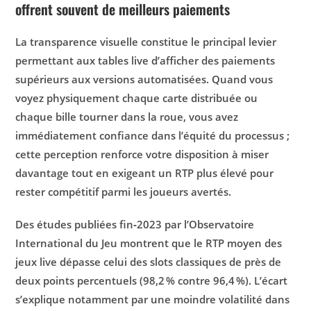
offrent souvent de meilleurs paiements
La transparence visuelle constitue le principal levier
permettant aux tables live d’afficher des paiements
supérieurs aux versions automatisées. Quand vous
voyez physiquement chaque carte distribuée ou
chaque bille tourner dans la roue, vous avez
immédiatement confiance dans l’équité du processus ;
cette perception renforce votre disposition à miser
davantage tout en exigeant un RTP plus élevé pour
rester compétitif parmi les joueurs avertés.
Des études publiées fin‑2023 par l’Observatoire
International du Jeu montrent que le RTP moyen des
jeux live dépasse celui des slots classiques de près de
deux points percentuels (98,2 % contre 96,4 %). L’écart
s’explique notamment par une moindre volatilité dans