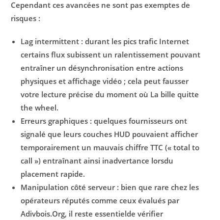
Cependant ces avancées ne sont pas exemptes de
risques :
Lag intermittent : durant les pics trafic Internet
certains flux subissent un ralentissement pouvant
entraîner un désynchronisation entre actions
physiques et affichage vidéo ; cela peut fausser
votre lecture précise du moment où La bille quitte
the wheel.
Erreurs graphiques : quelques fournisseurs ont
signalé que leurs couches HUD pouvaient afficher
temporairement un mauvais chiffre TTC (« total to
call ») entraînant ainsi inadvertance lorsdu
placement rapide.
Manipulation côté serveur : bien que rare chez les
opérateurs réputés comme ceux évalués par
Adivbois.Org, il reste essentielde vérifier