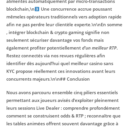
alimentés automatiquement par micro‑transactions
blockchain,\n
Une concurrence accrue poussant
mêmeles opérateurs traditionnels vers adoption rapide
afin ne pas perdre leur clientèle experte.\n\nEn somme
, intégrer blockchain & crypto gaming signifie non
seulement sécuriser davantage vos fonds mais
également profiter potentiellement
d’un meilleur RTP
.
Restez connectés via nos revues régulières afin
identifier dès aujourd’hui quel meilleur casino sans
KYC propose réellement ces innovations avant leurs
concurrents majeurs.\n\n## Conclusion
Nous avons parcouru ensemble cinq piliers essentiels
permettant aux joueurs avisés d’exploiter pleinement
leurs sessions Live Dealer : comprendre profondément
comment se construisent odds & RTP ; reconnaître que
les tables animées offrent souvent davantage grâce à