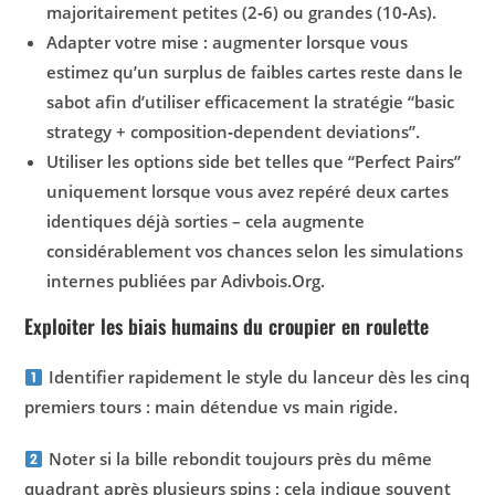
majoritairement petites (2‑6) ou grandes (10‑As).
Adapter votre mise : augmenter lorsque vous
estimez qu’un surplus de faibles cartes reste dans le
sabot afin d’utiliser efficacement la stratégie “basic
strategy + composition‐dependent deviations”.
Utiliser les options side bet telles que “Perfect Pairs”
uniquement lorsque vous avez repéré deux cartes
identiques déjà sorties – cela augmente
considérablement vos chances selon les simulations
internes publiées par Adivbois.Org.
Exploiter les biais humains du croupier en roulette
Identifier rapidement le style du lanceur dès les cinq
premiers tours : main détendue vs main rigide.
Noter si la bille rebondit toujours près du même
quadrant après plusieurs spins ; cela indique souvent