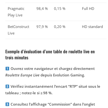
Pragmatic
98,4 %
0,15 %
Full HD
Play Live
BetConstruct
97,9 %
0,20 %
HD standard
Live
Exemple d’évaluation d’une table de roulette live en
trois minutes
Ouvrez votre navigateur et chargez directement
Roulette Europe Live
depuis Evolution Gaming.
Vérifiez instantanément l’encart “RTP” situé sous le
tableau ; notez-le si ≥ 98 %.
Consultez l’affichage “Commission” dans l’onglet