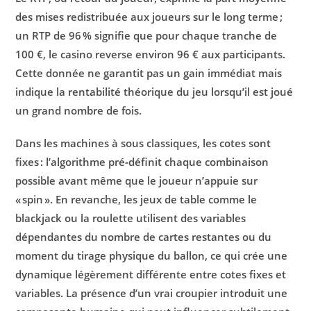
des mises redistribuée aux joueurs sur le long terme ;
un RTP de 96 % signifie que pour chaque tranche de
100 €, le casino reverse environ 96 € aux participants.
Cette donnée ne garantit pas un gain immédiat mais
indique la rentabilité théorique du jeu lorsqu’il est joué
un grand nombre de fois.
Dans les machines à sous classiques, les cotes sont
fixes : l’algorithme pré‑définit chaque combinaison
possible avant même que le joueur n’appuie sur
« spin ». En revanche, les jeux de table comme le
blackjack ou la roulette utilisent des variables
dépendantes du nombre de cartes restantes ou du
moment du tirage physique du ballon, ce qui crée une
dynamique légèrement différente entre cotes fixes et
variables. La présence d’un vrai croupier introduit une