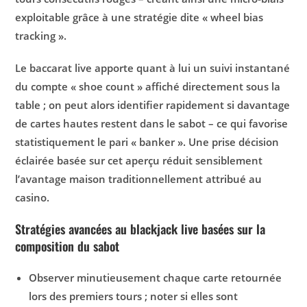
exploitable grâce à une stratégie dite « wheel bias
tracking ».
Le baccarat live apporte quant à lui un suivi instantané
du compte « shoe count » affiché directement sous la
table ; on peut alors identifier rapidement si davantage
de cartes hautes restent dans le sabot – ce qui favorise
statistiquement le pari « banker ». Une prise décision
éclairée basée sur cet aperçu réduit sensiblement
l’avantage maison traditionnellement attribué au
casino.
Stratégies avancées au blackjack live basées sur la
composition du sabot
Observer minutieusement chaque carte retournée
lors des premiers tours ; noter si elles sont