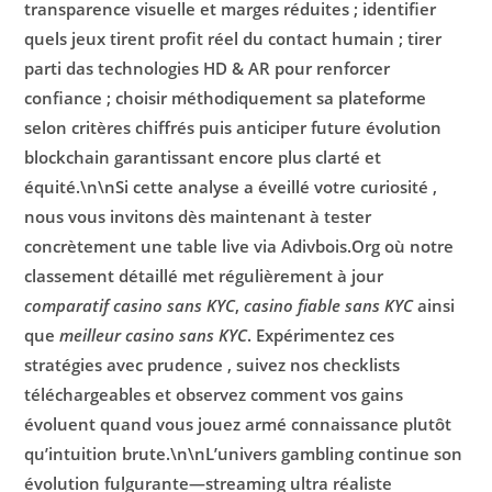
transparence visuelle et marges réduites ; identifier
quels jeux tirent profit réel du contact humain ; tirer
parti das technologies HD & AR pour renforcer
confiance ; choisir méthodiquement sa plateforme
selon critères chiffrés puis anticiper future évolution
blockchain garantissant encore plus clarté et
équité.\n\nSi cette analyse a éveillé votre curiosité ,
nous vous invitons dès maintenant à tester
concrètement une table live via Adivbois.Org où notre
classement détaillé met régulièrement à jour
comparatif casino sans KYC
,
casino fiable sans KYC
ainsi
que
meilleur casino sans KYC
. Expérimentez ces
stratégies avec prudence , suivez nos checklists
téléchargeables et observez comment vos gains
évoluent quand vous jouez armé connaissance plutôt
qu’intuition brute.\n\nL’univers gambling continue son
évolution fulgurante—streaming ultra réaliste