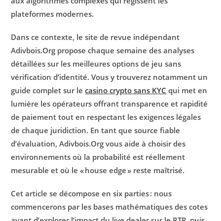
aux algorithmes complexes qui régissent les
plateformes modernes.
Dans ce contexte, le site de revue indépendant
Adivbois.Org propose chaque semaine des analyses
détaillées sur les meilleures options de jeu sans
vérification d’identité. Vous y trouverez notamment un
guide complet sur le
casino crypto sans KYC
qui met en
lumière les opérateurs offrant transparence et rapidité
de paiement tout en respectant les exigences légales
de chaque juridiction. En tant que source fiable
d’évaluation, Adivbois.Org vous aide à choisir des
environnements où la probabilité est réellement
mesurable et où le « house edge » reste maîtrisé.
Cet article se décompose en six parties : nous
commencerons par les bases mathématiques des cotes
avant d’explorer l’impact du live dealer sur le RTP, puis