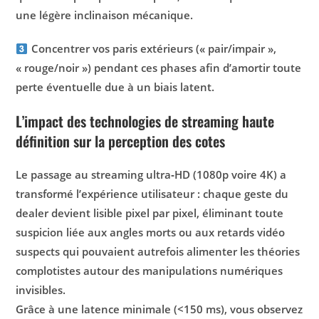
une légère inclinaison mécanique.
Concentrer vos paris extérieurs (« pair/impair »,
« rouge/noir ») pendant ces phases afin d’amortir toute
perte éventuelle due à un biais latent.
L’impact des technologies de streaming haute
définition sur la perception des cotes
Le passage au streaming ultra‑HD (1080p voire 4K) a
transformé l’expérience utilisateur : chaque geste du
dealer devient lisible pixel par pixel, éliminant toute
suspicion liée aux angles morts ou aux retards vidéo
suspects qui pouvaient autrefois alimenter les théories
complotistes autour des manipulations numériques
invisibles.
Grâce à une latence minimale (<150 ms), vous observez