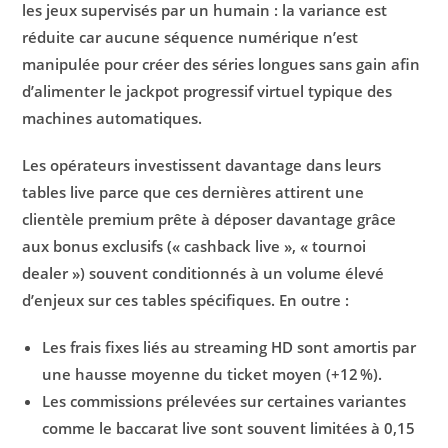
les jeux supervisés par un humain : la variance est
réduite car aucune séquence numérique n’est
manipulée pour créer des séries longues sans gain afin
d’alimenter le jackpot progressif virtuel typique des
machines automatiques.
Les opérateurs investissent davantage dans leurs
tables live parce que ces dernières attirent une
clientèle premium prête à déposer davantage grâce
aux bonus exclusifs (« cashback live », « tournoi
dealer ») souvent conditionnés à un volume élevé
d’enjeux sur ces tables spécifiques. En outre :
Les frais fixes liés au streaming HD sont amortis par
une hausse moyenne du ticket moyen (+12 %).
Les commissions prélevées sur certaines variantes
comme le baccarat live sont souvent limitées à 0,15