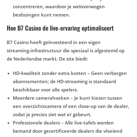
concentreren, waardoor je weloverwogen
beslissingen kunt nemen.
Hoe B7 Casino de live‑ervaring optimaliseert
B7 Casino
heeft geïnvesteerd in een eigen
streaming‑infrastructuur die speciaal is afgestemd op
de Nederlandse markt. De site biedt:
HD‑kwaliteit zonder extra kosten
– Geen verborgen
abonnementen; de HD‑streaming is standaard
beschikbaar voor alle spelers.
Meerdere camerahoeken
– Je kunt kiezen tussen
een overzichts­camera of een close‑up van de dealer,
zodat je precies ziet wat er gebeurt.
Professionele dealers
– Alle live‑tafels worden
bemand door gecertificeerde dealers die vloeiend