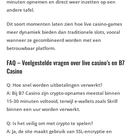
minuten opnemen en direct weer inzetten op een
andere tafel.
Dit soort momenten laten zien hoe live casino‑games
meer dynamiek bieden dan traditionele slots, vooral
wanneer ze gecombineerd worden met een
betrouwbaar platform.
FAQ – Veelgestelde vragen over live casino’s en B7
Casino
Q: Hoe snel worden uitbetalingen verwerkt?
A: Bij B7 Casino zijn crypto‑opnames meestal binnen
15‑30 minuten voltooid, terwijl e‑wallets zoals Skrill
binnen een uur worden verwerkt.
Q: Is het veilig om met crypto te spelen?
A: Ja, de site maakt gebruik van SSL‑encryptie en