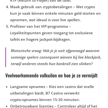
RTP (Return to Player) van de tafel.
Maak gebruik van cryptobetalingen
– Met crypto
kun je vaak binnen enkele minuten geld storten en
opnemen, wat ideaal is voor live spellen.
Profiteer van het VIP‑programma
–
Loyaliteitspunten geven toegang tot exclusieve
tafels en hogere jackpot‑bijdragen.
Rhetorische vraag: Heb je je ooit afgevraagd waarom
sommige spelers consequent winnen bij live blackjack,
terwijl anderen steeds hun bankroll zien slinken?
Veelvoorkomende valkuilen en hoe je ze vermijdt
Langzame opnames
– Kies een casino dat snelle
uitbetalingen biedt.
B7 Casino
verwerkt
crypto‑opnames binnen 15‑30 minuten.
Onbetrouwbare licenties
– Controleer altijd of het