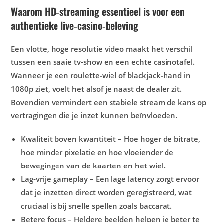
Waarom HD‑streaming essentieel is voor een
authentieke live‑casino‑beleving
Een vlotte, hoge resolutie video maakt het verschil
tussen een saaie tv‑show en een echte casinotafel.
Wanneer je een roulette‑wiel of blackjack‑hand in
1080p ziet, voelt het alsof je naast de dealer zit.
Bovendien vermindert een stabiele stream de kans op
vertragingen die je inzet kunnen beïnvloeden.
Kwaliteit boven kwantiteit
– Hoe hoger de bitrate,
hoe minder pixelatie en hoe vloeiender de
bewegingen van de kaarten en het wiel.
Lag‑vrije gameplay
– Een lage latency zorgt ervoor
dat je inzetten direct worden geregistreerd, wat
cruciaal is bij snelle spellen zoals baccarat.
Betere focus
– Heldere beelden helpen je beter te