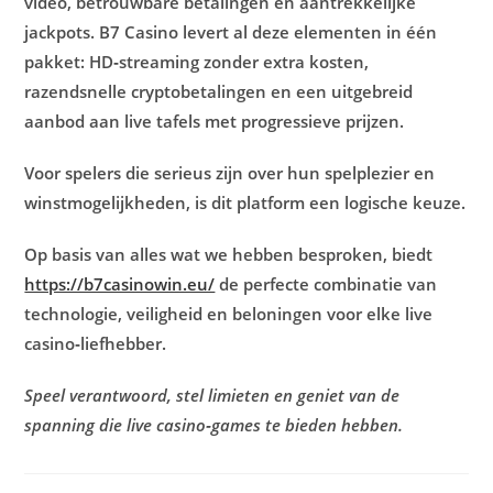
video, betrouwbare betalingen en aantrekkelijke
jackpots. B7 Casino levert al deze elementen in één
pakket: HD‑streaming zonder extra kosten,
razendsnelle cryptobetalingen en een uitgebreid
aanbod aan live tafels met progressieve prijzen.
Voor spelers die serieus zijn over hun spelplezier en
winstmogelijkheden, is dit platform een logische keuze.
Op basis van alles wat we hebben besproken, biedt
https://b7casinowin.eu/
de perfecte combinatie van
technologie, veiligheid en beloningen voor elke live
casino‑liefhebber.
Speel verantwoord, stel limieten en geniet van de
spanning die live casino‑games te bieden hebben.