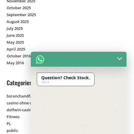
November 2025
October 2025
September 2025
August 2025
July 2025
June 2025
May 2025
April 2025
October 2016
May 2016
Question? Check Stock.
Categories
16:11
bsranchandfarm.com
casino ohne deutsche lizenz
dolfwin-casino
Fitness
PL
public