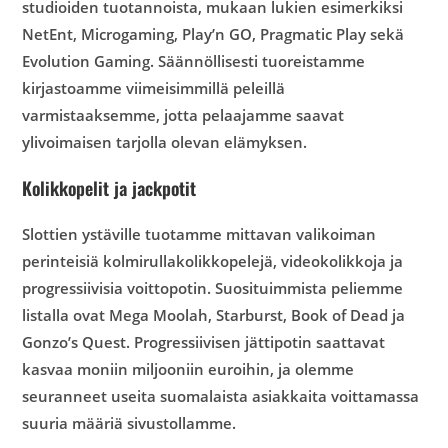
studioiden tuotannoista, mukaan lukien esimerkiksi
NetEnt, Microgaming, Play’n GO, Pragmatic Play sekä
Evolution Gaming. Säännöllisesti tuoreistamme
kirjastoamme viimeisimmillä peleillä
varmistaaksemme, jotta pelaajamme saavat
ylivoimaisen tarjolla olevan elämyksen.
Kolikkopelit ja jackpotit
Slottien ystäville tuotamme mittavan valikoiman
perinteisiä kolmirullakolikkopelejä, videokolikkoja ja
progressiivisia voittopotin. Suosituimmista peliemme
listalla ovat Mega Moolah, Starburst, Book of Dead ja
Gonzo’s Quest. Progressiivisen jättipotin saattavat
kasvaa moniin miljooniin euroihin, ja olemme
seuranneet useita suomalaista asiakkaita voittamassa
suuria määriä sivustollamme.