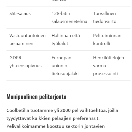
SSL-salaus
128-bitin
Turvallinen
salausmenetelmä
tiedonsiirto
Vastuuntuntoinen
Hallinnan että
Pelitoiminnan
pelaaminen
työkalut
kontrolli
GDPR-
Euroopan
Henkilötietojen
yhteensopivuus
unionin
varma
tietosuojalaki
prosessointi
Monipuolinen pelitarjonta
Coolbetilla tuotamme yli 3000 pelivaihtoehtoa, joilla
tyydyttävät kaikkien pelaajien preferenssit.
Pelivalikoimamme koostuu sektorin johtavien