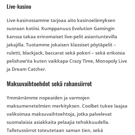
Live-kasino
Live-kasinossamme tarjoaa aito kasinoelämyksen
suoraan kotiisi. Kumppanuus Evolution Gamingin
kanssa takaa erinomaiset live-pelit asiantuntevilla
jakajilla. Tuotamme jokaisen klassiset pöytäpelit –
ruletti, blackjack, baccarat sekä pokeri – sekä erikoisia
pelishow’ita kuten vaikkapa Crazy Time, Monopoly Live
ja Dream Catcher.
Maksuvaihtoehdot sekä rahansiirrot
Ymmärrämme nopeaiden ja varmojen
maksumenetelmien merkityksen. Coolbet tukee laajaa
valikoimaa maksuvaihtoehtoja, jotka palvelevat
suomalaisia asiakkaita pelaajia tehokkuudella.
Talletussiirrot toteutetaan saman tien, sekä