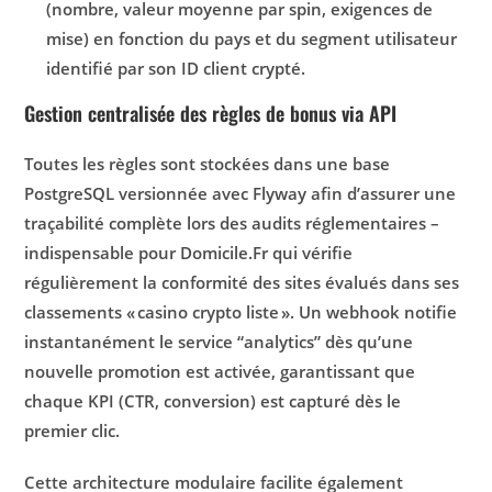
(nombre, valeur moyenne par spin, exigences de
mise) en fonction du pays et du segment utilisateur
identifié par son ID client crypté.
Gestion centralisée des règles de bonus via API
Toutes les règles sont stockées dans une base
PostgreSQL versionnée avec Flyway afin d’assurer une
traçabilité complète lors des audits réglementaires –
indispensable pour Domicile.Fr qui vérifie
régulièrement la conformité des sites évalués dans ses
classements « casino crypto liste ». Un webhook notifie
instantanément le service “analytics” dès qu’une
nouvelle promotion est activée, garantissant que
chaque KPI (CTR, conversion) est capturé dès le
premier clic.
Cette architecture modulaire facilite également