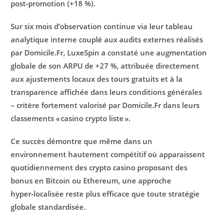
post‑promotion (+18 %).
Sur six mois d’observation continue via leur tableau
analytique interne couplé aux audits externes réalisés
par Domicile.Fr, LuxeSpin a constaté une augmentation
globale de son ARPU de +27 %, attribuée directement
aux ajustements locaux des tours gratuits et à la
transparence affichée dans leurs conditions générales
– critère fortement valorisé par Domicile.Fr dans leurs
classements « casino crypto liste ».
Ce succès démontre que même dans un
environnement hautement compétitif où apparaissent
quotidiennement des crypto casino proposant des
bonus en Bitcoin ou Ethereum, une approche
hyper‑localisée reste plus efficace que toute stratégie
globale standardisée.