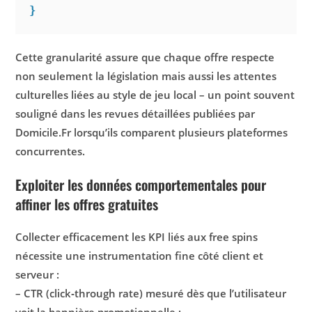
Cette granularité assure que chaque offre respecte
non seulement la législation mais aussi les attentes
culturelles liées au style de jeu local – un point souvent
souligné dans les revues détaillées publiées par
Domicile.Fr lorsqu’ils comparent plusieurs plateformes
concurrentes.
Exploiter les données comportementales pour
affiner les offres gratuites
Collecter efficacement les KPI liés aux free spins
nécessite une instrumentation fine côté client et
serveur :
–
CTR
(click‑through rate) mesuré dès que l’utilisateur