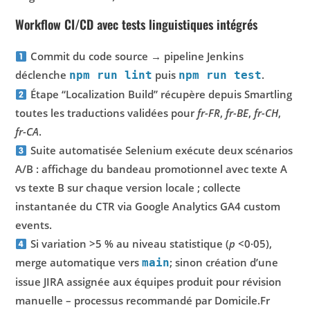
Workflow CI/CD avec tests linguistiques intégrés
Commit du code source → pipeline Jenkins
déclenche
puis
.
npm run lint
npm run test
Étape “Localization Build” récupère depuis Smartling
toutes les traductions validées pour
fr-FR
,
fr-BE
,
fr-CH
,
fr-CA
.
Suite automatisée Selenium exécute deux scénarios
A/B : affichage du bandeau promotionnel avec texte A
vs texte B sur chaque version locale ; collecte
instantanée du CTR via Google Analytics GA4 custom
events.
Si variation >5 % au niveau statistique (
p
<0·05),
merge automatique vers
; sinon création d’une
main
issue JIRA assignée aux équipes produit pour révision
manuelle – processus recommandé par Domicile.Fr