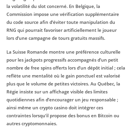
la volatilité du slot concerné. En Belgique, la
Commission impose une vérification supplémentaire
du code source afin d’éviter toute manipulation du
RNG qui pourrait favoriser artificiellement le joueur
lors d’une campagne de tours gratuits massifs.
La Suisse Romande montre une préférence culturelle
pour les jackpots progressifs accompagnés d’un petit
nombre de free spins offerts lors d’un dépôt initial ; cela
reflète une mentalité où le gain ponctuel est valorisé
plus que le volume de petites victoires. Au Québec, la
Régie insiste sur un affichage visible des limites
quotidiennes afin d’encourager un jeu responsable ;
ainsi même un crypto casino doit intégrer ces
contraintes lorsqu’il propose des bonus en Bitcoin ou
autres cryptomonnaies.