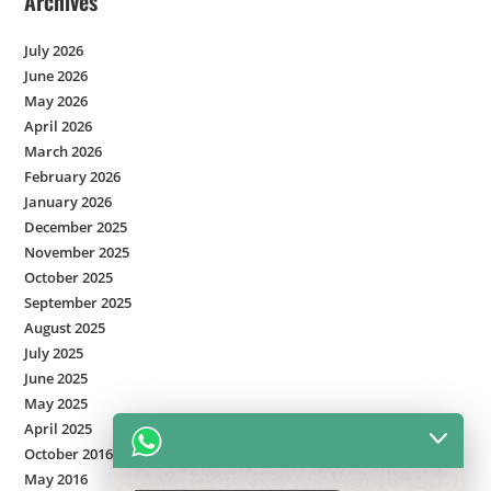
Archives
July 2026
June 2026
May 2026
April 2026
March 2026
February 2026
January 2026
December 2025
November 2025
October 2025
September 2025
August 2025
July 2025
June 2025
May 2025
April 2025
October 2016
May 2016