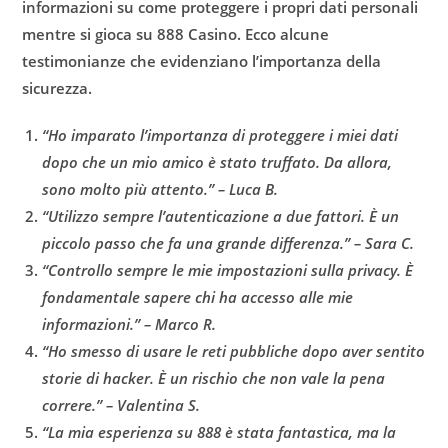
informazioni su come proteggere i propri dati personali
mentre si gioca su 888 Casino. Ecco alcune
testimonianze che evidenziano l’importanza della
sicurezza.
“Ho imparato l’importanza di proteggere i miei dati
dopo che un mio amico è stato truffato. Da allora,
sono molto più attento.” – Luca B.
“Utilizzo sempre l’autenticazione a due fattori. È un
piccolo passo che fa una grande differenza.” – Sara C.
“Controllo sempre le mie impostazioni sulla privacy. È
fondamentale sapere chi ha accesso alle mie
informazioni.” – Marco R.
“Ho smesso di usare le reti pubbliche dopo aver sentito
storie di hacker. È un rischio che non vale la pena
correre.” – Valentina S.
“La mia esperienza su 888 è stata fantastica, ma la