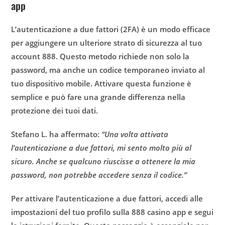
app
L’autenticazione a due fattori (2FA) è un modo efficace
per aggiungere un ulteriore strato di sicurezza al tuo
account 888. Questo metodo richiede non solo la
password, ma anche un codice temporaneo inviato al
tuo dispositivo mobile. Attivare questa funzione è
semplice e può fare una grande differenza nella
protezione dei tuoi dati.
Stefano L. ha affermato:
“Una volta attivata
l’autenticazione a due fattori, mi sento molto più al
sicuro. Anche se qualcuno riuscisse a ottenere la mia
password, non potrebbe accedere senza il codice.”
Per attivare l’autenticazione a due fattori, accedi alle
impostazioni del tuo profilo sulla 888 casino app e segui