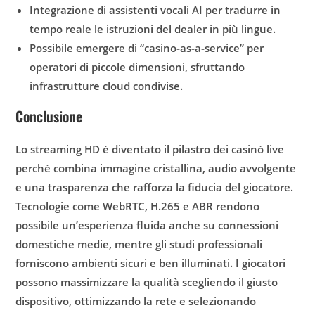
Integrazione di assistenti vocali AI per tradurre in
tempo reale le istruzioni del dealer in più lingue.
Possibile emergere di “casino‑as‑a‑service” per
operatori di piccole dimensioni, sfruttando
infrastrutture cloud condivise.
Conclusione
Lo streaming HD è diventato il pilastro dei casinò live
perché combina immagine cristallina, audio avvolgente
e una trasparenza che rafforza la fiducia del giocatore.
Tecnologie come WebRTC, H.265 e ABR rendono
possibile un’esperienza fluida anche su connessioni
domestiche medie, mentre gli studi professionali
forniscono ambienti sicuri e ben illuminati. I giocatori
possono massimizzare la qualità scegliendo il giusto
dispositivo, ottimizzando la rete e selezionando