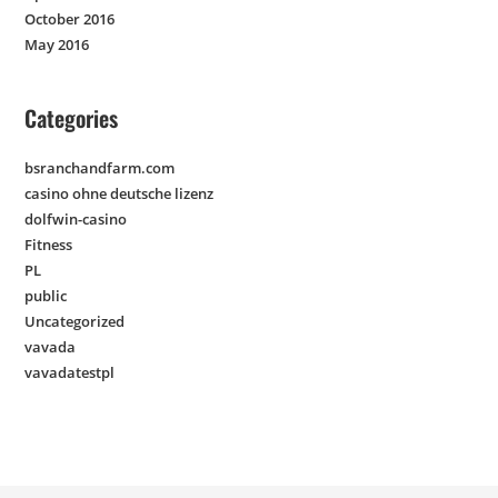
October 2016
May 2016
Categories
bsranchandfarm.com
casino ohne deutsche lizenz
dolfwin-casino
Fitness
PL
public
Uncategorized
vavada
vavadatestpl