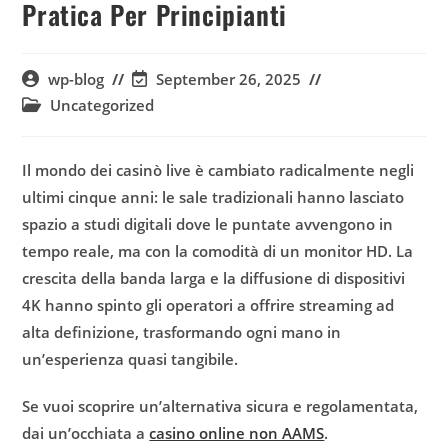
Pratica Per Principianti
wp-blog
September 26, 2025
Uncategorized
Il mondo dei casinò live è cambiato radicalmente negli
ultimi cinque anni: le sale tradizionali hanno lasciato
spazio a studi digitali dove le puntate avvengono in
tempo reale, ma con la comodità di un monitor HD. La
crescita della banda larga e la diffusione di dispositivi
4K hanno spinto gli operatori a offrire streaming ad
alta definizione, trasformando ogni mano in
un’esperienza quasi tangibile.
Se vuoi scoprire un’alternativa sicura e regolamentata,
dai un’occhiata a
casino online non AAMS
.