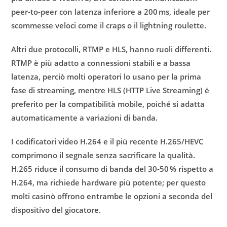
peer‑to‑peer con latenza inferiore a 200 ms, ideale per
scommesse veloci come il craps o il lightning roulette.
Altri due protocolli, RTMP e HLS, hanno ruoli differenti.
RTMP è più adatto a connessioni stabili e a bassa
latenza, perciò molti operatori lo usano per la prima
fase di streaming, mentre HLS (HTTP Live Streaming) è
preferito per la compatibilità mobile, poiché si adatta
automaticamente a variazioni di banda.
I codificatori video H.264 e il più recente H.265/HEVC
comprimono il segnale senza sacrificare la qualità.
H.265 riduce il consumo di banda del 30‑50 % rispetto a
H.264, ma richiede hardware più potente; per questo
molti casinò offrono entrambe le opzioni a seconda del
dispositivo del giocatore.