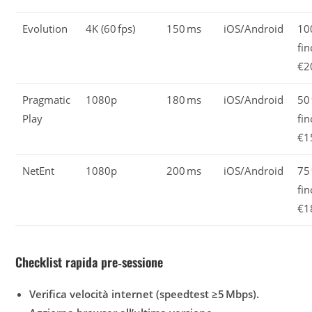
Evolution
4K (60 fps)
150 ms
iOS/Android
10
fin
€2
Pragmatic
1080p
180 ms
iOS/Android
50
Play
fin
€1
NetEnt
1080p
200 ms
iOS/Android
75
fin
€1
Checklist rapida pre‑sessione
Verifica velocità internet (speedtest ≥5 Mbps).