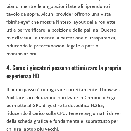
piano, mentre le angolazioni laterali riprendono il
tavolo da sopra. Alcuni provider offrono una vista
“bird’s‑eye” che mostra l’intero layout della roulette,
utile per verificare la posizione della pallina. Questo
mix di visuali aumenta la percezione di trasparenza,
riducendo le preoccupazioni legate a possibili
manipolazioni.
4. Come i giocatori possono ottimizzare la propria
esperienza HD
Il primo passo è configurare correttamente il browser.
Abilitare l’accelerazione hardware in Chrome o Edge
permette al GPU di gestire la decodifica H.265,
riducendo il carico sulla CPU. Tenere aggiornati i driver
della scheda grafica è fondamentale, soprattutto per
chi usa laptop più vecchi.