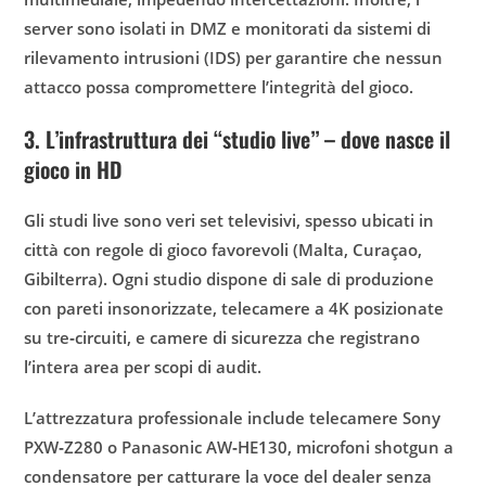
server sono isolati in DMZ e monitorati da sistemi di
rilevamento intrusioni (IDS) per garantire che nessun
attacco possa compromettere l’integrità del gioco.
3. L’infrastruttura dei “studio live” – dove nasce il
gioco in HD
Gli studi live sono veri set televisivi, spesso ubicati in
città con regole di gioco favorevoli (Malta, Curaçao,
Gibilterra). Ogni studio dispone di sale di produzione
con pareti insonorizzate, telecamere a 4K posizionate
su tre‑circuiti, e camere di sicurezza che registrano
l’intera area per scopi di audit.
L’attrezzatura professionale include telecamere Sony
PXW‑Z280 o Panasonic AW‑HE130, microfoni shotgun a
condensatore per catturare la voce del dealer senza