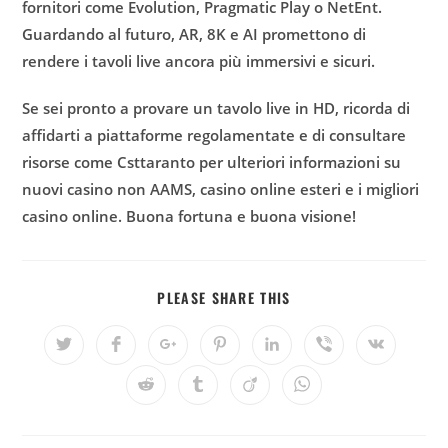
fornitori come Evolution, Pragmatic Play o NetEnt.
Guardando al futuro, AR, 8K e AI promettono di
rendere i tavoli live ancora più immersivi e sicuri.
Se sei pronto a provare un tavolo live in HD, ricorda di
affidarti a piattaforme regolamentate e di consultare
risorse come Csttaranto per ulteriori informazioni su
nuovi casino non AAMS, casino online esteri e i migliori
casino online. Buona fortuna e buona visione!
PLEASE SHARE THIS