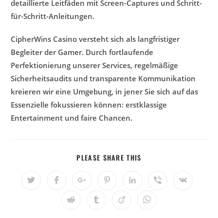
detaillierte Leitfäden mit Screen-Captures und Schritt-
für-Schritt-Anleitungen.
CipherWins Casino versteht sich als langfristiger
Begleiter der Gamer. Durch fortlaufende
Perfektionierung unserer Services, regelmäßige
Sicherheitsaudits und transparente Kommunikation
kreieren wir eine Umgebung, in jener Sie sich auf das
Essenzielle fokussieren können: erstklassige
Entertainment und faire Chancen.
PLEASE SHARE THIS