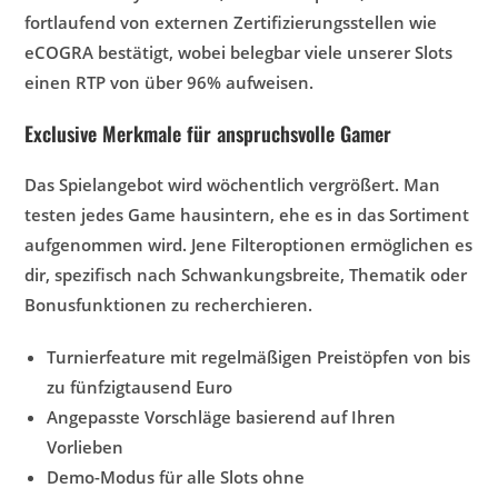
fortlaufend von externen Zertifizierungsstellen wie
eCOGRA bestätigt, wobei belegbar viele unserer Slots
einen RTP von über 96% aufweisen.
Exclusive Merkmale für anspruchsvolle Gamer
Das Spielangebot wird wöchentlich vergrößert. Man
testen jedes Game hausintern, ehe es in das Sortiment
aufgenommen wird. Jene Filteroptionen ermöglichen es
dir, spezifisch nach Schwankungsbreite, Thematik oder
Bonusfunktionen zu recherchieren.
Turnierfeature mit regelmäßigen Preistöpfen von bis
zu fünfzigtausend Euro
Angepasste Vorschläge basierend auf Ihren
Vorlieben
Demo-Modus für alle Slots ohne