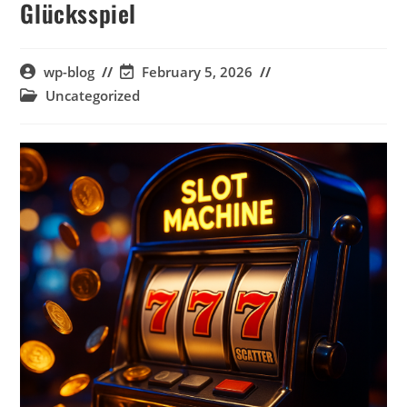
Glücksspiel
wp-blog
February 5, 2026
Uncategorized