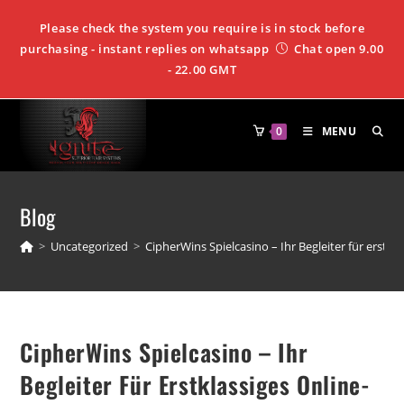
Please check the system you require is in stock before
purchasing - instant replies on whatsapp
Chat open 9.00
- 22.00 GMT
0
MENU
Blog
>
Uncategorized
>
CipherWins Spielcasino – Ihr Begleiter für erstkl
CipherWins Spielcasino – Ihr
Begleiter Für Erstklassiges Online-