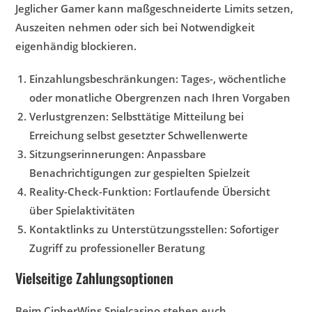
Jeglicher Gamer kann maßgeschneiderte Limits setzen,
Auszeiten nehmen oder sich bei Notwendigkeit
eigenhändig blockieren.
Einzahlungsbeschränkungen: Tages-, wöchentliche
oder monatliche Obergrenzen nach Ihren Vorgaben
Verlustgrenzen: Selbsttätige Mitteilung bei
Erreichung selbst gesetzter Schwellenwerte
Sitzungserinnerungen: Anpassbare
Benachrichtigungen zur gespielten Spielzeit
Reality-Check-Funktion: Fortlaufende Übersicht
über Spielaktivitäten
Kontaktlinks zu Unterstützungsstellen: Sofortiger
Zugriff zu professioneller Beratung
Vielseitige Zahlungsoptionen
Beim CipherWins Spielcasino stehen euch