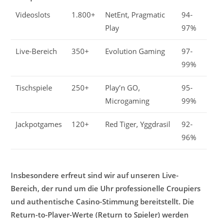
Videoslots
1.800+
NetEnt, Pragmatic
94-
Play
97%
Live-Bereich
350+
Evolution Gaming
97-
99%
Tischspiele
250+
Play’n GO,
95-
Microgaming
99%
Jackpotgames
120+
Red Tiger, Yggdrasil
92-
96%
Insbesondere erfreut sind wir auf unseren Live-
Bereich, der rund um die Uhr professionelle Croupiers
und authentische Casino-Stimmung bereitstellt. Die
Return-to-Player-Werte (Return to Spieler) werden