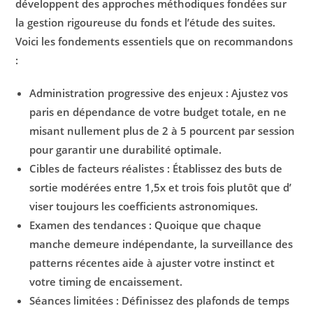
développent des approches méthodiques fondées sur
la gestion rigoureuse du fonds et l’étude des suites.
Voici les fondements essentiels que on recommandons
:
Administration progressive des enjeux :
Ajustez vos
paris en dépendance de votre budget totale, en ne
misant nullement plus de 2 à 5 pourcent par session
pour garantir une durabilité optimale.
Cibles de facteurs réalistes :
Établissez des buts de
sortie modérées entre 1,5x et trois fois plutôt que d’
viser toujours les coefficients astronomiques.
Examen des tendances :
Quoique que chaque
manche demeure indépendante, la surveillance des
patterns récentes aide à ajuster votre instinct et
votre timing de encaissement.
Séances limitées :
Définissez des plafonds de temps