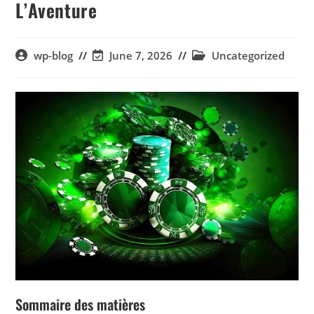
L’Aventure
wp-blog
June 7, 2026
Uncategorized
Sommaire des matières