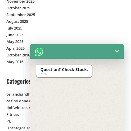
November 2025
October 2025
September 2025
August 2025
July 2025
June 2025
May 2025
April 2025
October 2016
May 2016
Question? Check Stock.
21:18
Categories
bsranchandfarm.com
casino ohne deutsche lizenz
dolfwin-casino
Fitness
PL
Uncategorized