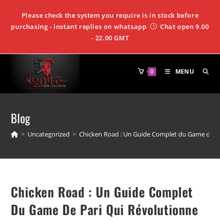
Please check the system you require is in stock before
purchasing - instant replies on whatsapp
Chat open 9.00
- 22.00 GMT
0
MENU
Blog
>
Uncategorized
>
Chicken Road : Un Guide Complet du Game de Pa
Chicken Road : Un Guide Complet
Du Game De Pari Qui Révolutionne