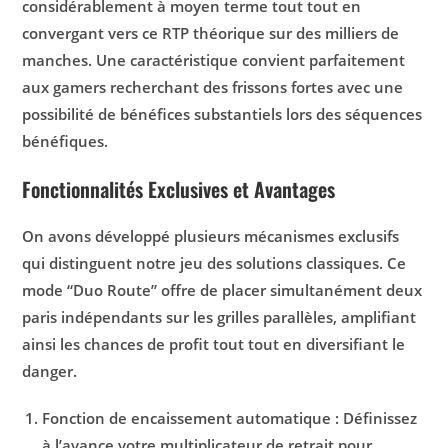
considérablement à moyen terme tout tout en
convergant vers ce RTP théorique sur des milliers de
manches. Une caractéristique convient parfaitement
aux gamers recherchant des frissons fortes avec une
possibilité de bénéfices substantiels lors des séquences
bénéfiques.
Fonctionnalités Exclusives et Avantages
On avons développé plusieurs mécanismes exclusifs
qui distinguent notre jeu des solutions classiques. Ce
mode “Duo Route” offre de placer simultanément deux
paris indépendants sur les grilles parallèles, amplifiant
ainsi les chances de profit tout tout en diversifiant le
danger.
Fonction de encaissement automatique :
Définissez
à l’avance votre multiplicateur de retrait pour